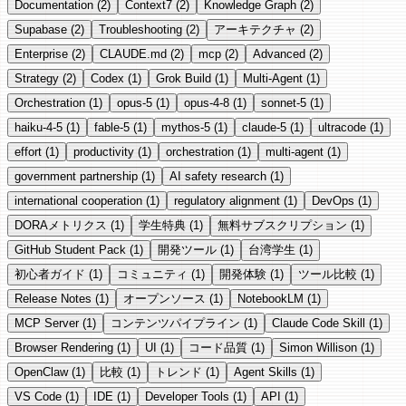
Documentation
(2)
Context7
(2)
Knowledge Graph
(2)
Supabase
(2)
Troubleshooting
(2)
アーキテクチャ
(2)
Enterprise
(2)
CLAUDE.md
(2)
mcp
(2)
Advanced
(2)
Strategy
(2)
Codex
(1)
Grok Build
(1)
Multi-Agent
(1)
Orchestration
(1)
opus-5
(1)
opus-4-8
(1)
sonnet-5
(1)
haiku-4-5
(1)
fable-5
(1)
mythos-5
(1)
claude-5
(1)
ultracode
(1)
effort
(1)
productivity
(1)
orchestration
(1)
multi-agent
(1)
government partnership
(1)
AI safety research
(1)
international cooperation
(1)
regulatory alignment
(1)
DevOps
(1)
DORAメトリクス
(1)
学生特典
(1)
無料サブスクリプション
(1)
GitHub Student Pack
(1)
開発ツール
(1)
台湾学生
(1)
初心者ガイド
(1)
コミュニティ
(1)
開発体験
(1)
ツール比較
(1)
Release Notes
(1)
オープンソース
(1)
NotebookLM
(1)
MCP Server
(1)
コンテンツパイプライン
(1)
Claude Code Skill
(1)
Browser Rendering
(1)
UI
(1)
コード品質
(1)
Simon Willison
(1)
OpenClaw
(1)
比較
(1)
トレンド
(1)
Agent Skills
(1)
VS Code
(1)
IDE
(1)
Developer Tools
(1)
API
(1)