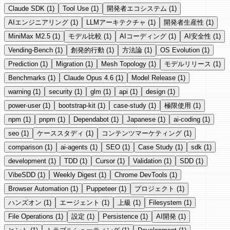
Claude SDK
(1)
Tool Use
(1)
開発者エコシステム
(1)
AIエンジニアリング
(1)
LLMアーキテクチャ
(1)
開発者生産性
(1)
MiniMax M2.5
(1)
モデル比較
(1)
AIコーディング
(1)
AI安全性
(1)
Vending-Bench
(1)
創発的行動
(1)
方法論
(1)
OS Evolution
(1)
Prediction
(1)
Migration
(1)
Mesh Topology
(1)
モデルリリース
(1)
Benchmarks
(1)
Claude Opus 4.6
(1)
Model Release
(1)
warning
(1)
security
(1)
glm
(1)
api
(1)
design
(1)
power-user
(1)
bootstrap-kit
(1)
case-study
(1)
極限使用
(1)
npm
(1)
pnpm
(1)
Dependabot
(1)
Japanese
(1)
ai-coding
(1)
seo
(1)
ケーススタディ
(1)
コンテンツマーケティング
(1)
comparison
(1)
ai-agents
(1)
SEO
(1)
Case Study
(1)
sdk
(1)
development
(1)
TDD
(1)
Cursor
(1)
Validation
(1)
SDD
(1)
VibeSDD
(1)
Weekly Digest
(1)
Chrome DevTools
(1)
Browser Automation
(1)
Puppeteer
(1)
プロジェクト
(1)
ハンズオン
(1)
エージェント
(1)
上級
(1)
Filesystem
(1)
File Operations
(1)
設定
(1)
Persistence
(1)
AI開発
(1)