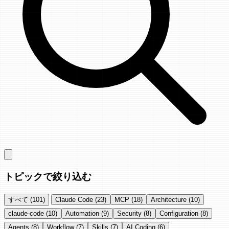
トピックで絞り込む
すべて (101)
Claude Code (23)
MCP (18)
Architecture (10)
claude-code (10)
Automation (9)
Security (8)
Configuration (8)
Agents (8)
Workflow (7)
Skills (7)
AI Coding (6)