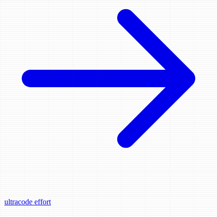
ultracode
effort