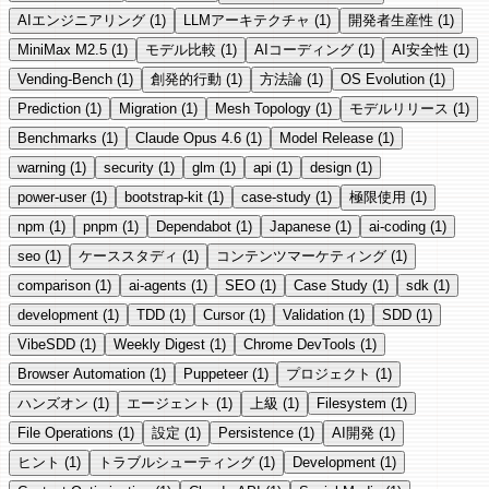
AIエンジニアリング (1)
LLMアーキテクチャ (1)
開発者生産性 (1)
MiniMax M2.5 (1)
モデル比較 (1)
AIコーディング (1)
AI安全性 (1)
Vending-Bench (1)
創発的行動 (1)
方法論 (1)
OS Evolution (1)
Prediction (1)
Migration (1)
Mesh Topology (1)
モデルリリース (1)
Benchmarks (1)
Claude Opus 4.6 (1)
Model Release (1)
warning (1)
security (1)
glm (1)
api (1)
design (1)
power-user (1)
bootstrap-kit (1)
case-study (1)
極限使用 (1)
npm (1)
pnpm (1)
Dependabot (1)
Japanese (1)
ai-coding (1)
seo (1)
ケーススタディ (1)
コンテンツマーケティング (1)
comparison (1)
ai-agents (1)
SEO (1)
Case Study (1)
sdk (1)
development (1)
TDD (1)
Cursor (1)
Validation (1)
SDD (1)
VibeSDD (1)
Weekly Digest (1)
Chrome DevTools (1)
Browser Automation (1)
Puppeteer (1)
プロジェクト (1)
ハンズオン (1)
エージェント (1)
上級 (1)
Filesystem (1)
File Operations (1)
設定 (1)
Persistence (1)
AI開発 (1)
ヒント (1)
トラブルシューティング (1)
Development (1)