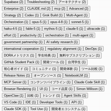
Supabase (2)
Troubleshooting (2)
アーキテクチャ (2)
Enterprise (2)
CLAUDE.md (2)
mcp (2)
Advanced (2)
Strategy (2)
Codex (1)
Grok Build (1)
Multi-Agent (1)
Orchestration (1)
opus-5 (1)
opus-4-8 (1)
sonnet-5 (1)
haiku-4-5 (1)
fable-5 (1)
mythos-5 (1)
claude-5 (1)
ultracode (1)
effort (1)
productivity (1)
orchestration (1)
multi-agent (1)
government partnership (1)
AI safety research (1)
international cooperation (1)
regulatory alignment (1)
DevOps (1)
DORAメトリクス (1)
学生特典 (1)
無料サブスクリプション (1)
GitHub Student Pack (1)
開発ツール (1)
台湾学生 (1)
初心者ガイド (1)
コミュニティ (1)
開発体験 (1)
ツール比較 (1)
Release Notes (1)
オープンソース (1)
NotebookLM (1)
MCP Server (1)
コンテンツパイプライン (1)
Claude Code Skill (1)
Browser Rendering (1)
UI (1)
コード品質 (1)
Simon Willison (1)
OpenClaw (1)
比較 (1)
トレンド (1)
Agent Skills (1)
VS Code (1)
IDE (1)
Developer Tools (1)
API (1)
Claude SDK (1)
Tool Use (1)
開発者エコシステム (1)