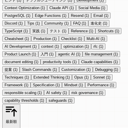
ヒント
(1)
トラブルシューティング
(1)
Development
(1)
Context Optimization
(1)
Claude API
(1)
Social Media
(1)
PostgreSQL
(1)
Edge Functions
(1)
Resend
(1)
Email
(1)
Discord
(1)
Tips
(1)
Community
(1)
FAQ
(1)
進化史
(1)
TypeScript
(1)
実践
(1)
テスト
(1)
Reference
(1)
Shortcuts
(1)
Cheatsheet
(1)
Production
(1)
Checklist
(1)
Multi-AI
(1)
AI Development
(1)
context
(1)
optimization
(1)
rfc
(1)
Product Launch
(1)
入門
(1)
agentic AI
(1)
file management
(1)
document editing
(1)
productivity tools
(1)
Claude capabilities
(1)
提案
(1)
Slash Commands
(1)
Customization
(1)
Debugging
(1)
Techniques
(1)
Extended Thinking
(1)
Opus
(1)
Sonnet
(1)
Framework
(1)
Specification
(1)
Mindset
(1)
Performance
(1)
responsible scaling
(1)
AI safety
(1)
risk governance
(1)
capability thresholds
(1)
safeguards
(1)
最新順