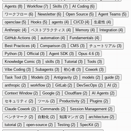
Agents
(8)
Workflow
(7)
Skills
(7)
AI Coding
(6)
ワークフロー
(6)
Newsletter
(6)
Open Source
(5)
Agent Teams
(5)
openclaw
(5)
Hooks
(5)
agents
(4)
CI/CD
(4)
生産性
(4)
Anthropic
(4)
ベストプラクティス
(4)
Memory
(4)
Integration
(4)
GitHub Actions
(4)
automation
(4)
Fundamentals
(4)
Best Practices
(4)
Comparison
(3)
CMS
(3)
チュートリアル
(3)
Python
(3)
Official
(3)
Agent SDK
(3)
Opus 4.6
(3)
Knowledge Comic
(3)
skills
(3)
Tutorial
(3)
Tools
(3)
Vibe Coding
(3)
Subagents
(3)
初心者
(3)
Cowork
(3)
Task Tool
(3)
Models
(2)
Antigravity
(2)
models
(2)
guide
(2)
anthropic
(2)
workflow
(2)
GitLab
(2)
DevSecOps
(2)
AI
(2)
Context Window
(2)
Google
(2)
Cloudflare
(2)
AI Agents
(2)
セキュリティ
(2)
ツール
(2)
Productivity
(2)
Plugins
(2)
Claude Cowork
(2)
Commands
(2)
Session Management
(2)
ベンチマーク
(2)
自動化
(2)
知識マンガ
(2)
architecture
(2)
tutorial
(2)
open-source
(2)
Testing
(2)
SpecKit
(2)