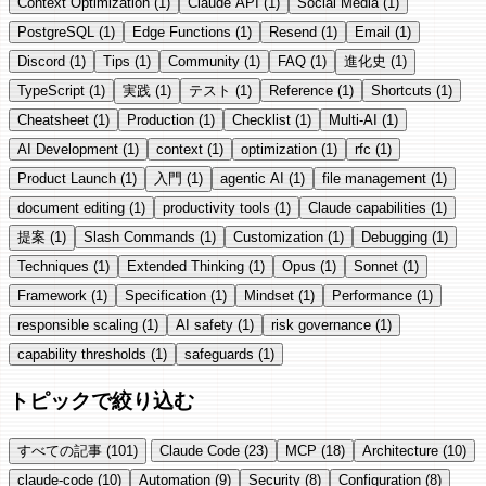
Context Optimization (1)
Claude API (1)
Social Media (1)
PostgreSQL (1)
Edge Functions (1)
Resend (1)
Email (1)
Discord (1)
Tips (1)
Community (1)
FAQ (1)
進化史 (1)
TypeScript (1)
実践 (1)
テスト (1)
Reference (1)
Shortcuts (1)
Cheatsheet (1)
Production (1)
Checklist (1)
Multi-AI (1)
AI Development (1)
context (1)
optimization (1)
rfc (1)
Product Launch (1)
入門 (1)
agentic AI (1)
file management (1)
document editing (1)
productivity tools (1)
Claude capabilities (1)
提案 (1)
Slash Commands (1)
Customization (1)
Debugging (1)
Techniques (1)
Extended Thinking (1)
Opus (1)
Sonnet (1)
Framework (1)
Specification (1)
Mindset (1)
Performance (1)
responsible scaling (1)
AI safety (1)
risk governance (1)
capability thresholds (1)
safeguards (1)
トピックで絞り込む
すべての記事
(101)
Claude Code
(23)
MCP
(18)
Architecture
(10)
claude-code
(10)
Automation
(9)
Security
(8)
Configuration
(8)