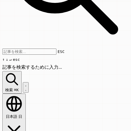
Use arrow keys to navigate results, Enter
ESC
↑
↓
↵
esc
記事を検索するために入力...
記事を検索...
検索
⌘K
日本語
日