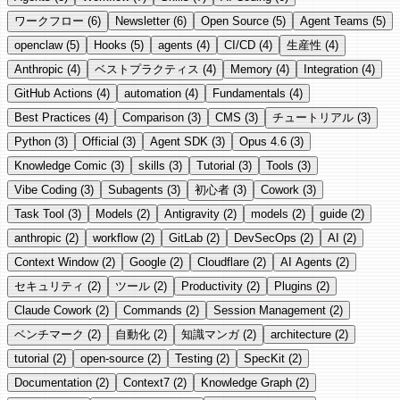
ワークフロー (6)
Newsletter (6)
Open Source (5)
Agent Teams (5)
openclaw (5)
Hooks (5)
agents (4)
CI/CD (4)
生産性 (4)
Anthropic (4)
ベストプラクティス (4)
Memory (4)
Integration (4)
GitHub Actions (4)
automation (4)
Fundamentals (4)
Best Practices (4)
Comparison (3)
CMS (3)
チュートリアル (3)
Python (3)
Official (3)
Agent SDK (3)
Opus 4.6 (3)
Knowledge Comic (3)
skills (3)
Tutorial (3)
Tools (3)
Vibe Coding (3)
Subagents (3)
初心者 (3)
Cowork (3)
Task Tool (3)
Models (2)
Antigravity (2)
models (2)
guide (2)
anthropic (2)
workflow (2)
GitLab (2)
DevSecOps (2)
AI (2)
Context Window (2)
Google (2)
Cloudflare (2)
AI Agents (2)
セキュリティ (2)
ツール (2)
Productivity (2)
Plugins (2)
Claude Cowork (2)
Commands (2)
Session Management (2)
ベンチマーク (2)
自動化 (2)
知識マンガ (2)
architecture (2)
tutorial (2)
open-source (2)
Testing (2)
SpecKit (2)
Documentation (2)
Context7 (2)
Knowledge Graph (2)