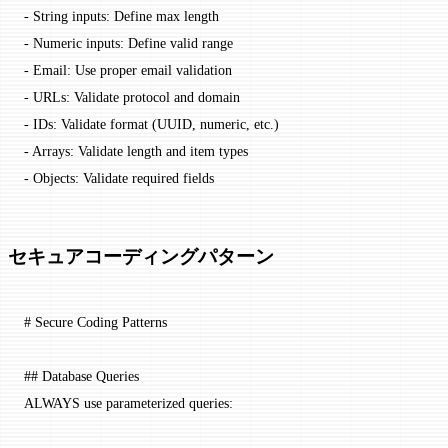
-
 String inputs: Define max length
-
 Numeric inputs: Define valid range
-
 Email: Use proper email validation
-
 URLs: Validate protocol and domain
-
 IDs: Validate format (UUID, numeric, etc.)
-
 Arrays: Validate length and item types
-
 Objects: Validate required fields
セキュアコーディングパターン
# Secure Coding Patterns
## Database Queries
ALWAYS use parameterized queries: