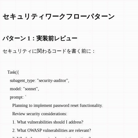
セキュリティワークフローパターン
パターン 1：実装前レビュー
セキュリティに関わるコードを書く前に：
Task
({
  subagent_type: 
"security-auditor"
,
  model: 
"sonnet"
,
  prompt: 
`
    Planning to implement password reset functionality.
    Review security considerations:
    1. What vulnerabilities should I address?
    2. What OWASP vulnerabilities are relevant?