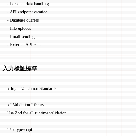
-
 Personal data handling
-
 API endpoint creation
-
 Database queries
-
 File uploads
-
 Email sending
-
 External API calls
入力検証標準
# Input Validation Standards
## Validation Library
Use Zod for all runtime validation:
\`\`\`
typescript