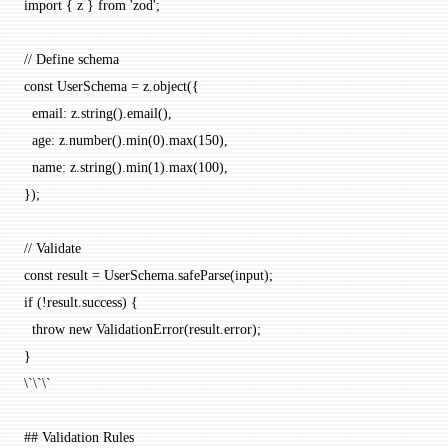
import { z } from 'zod';
// Define schema
const UserSchema = z.object({
  email: z.string().email(),
  age: z.number().min(0).max(150),
  name: z.string().min(1).max(100),
});
// Validate
const result = UserSchema.safeParse(input);
if (!result.success) {
  throw new ValidationError(result.error);
}
\`\`\`
## Validation Rules