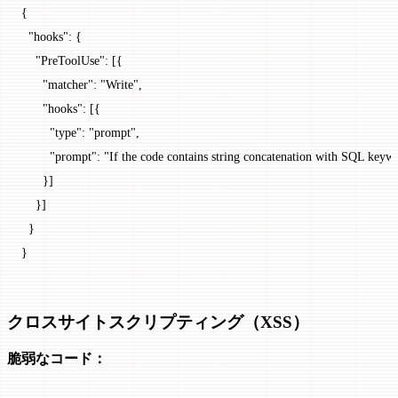
{
  "hooks"
: {
    "PreToolUse"
: [{
      "matcher"
: 
"Write"
,
      "hooks"
: [{
        "type"
: 
"prompt"
,
        "prompt"
: 
"If the code contains string concatenation with SQL ke
      }]
    }]
  }
}
クロスサイトスクリプティング（XSS）
脆弱なコード：