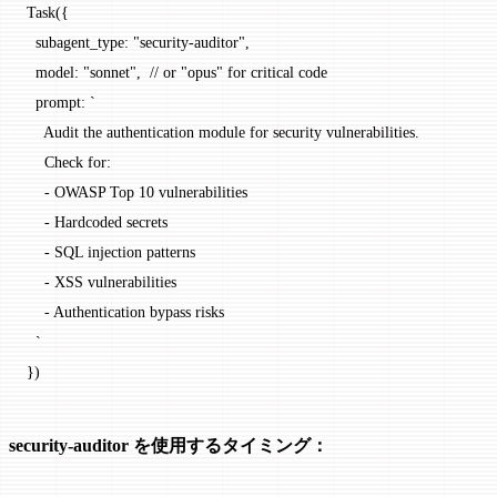
Task
({
  subagent_type: 
"security-auditor"
,
  model: 
"sonnet"
,  
// or "opus" for critical code
  prompt: 
`
    Audit the authentication module for security vulnerabilities.
    Check for:
    - OWASP Top 10 vulnerabilities
    - Hardcoded secrets
    - SQL injection patterns
    - XSS vulnerabilities
    - Authentication bypass risks
  `
})
security-auditor を使用するタイミング：