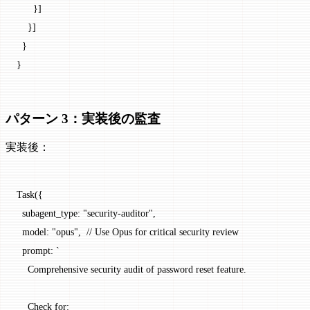
      }]
    }]
  }
}
パターン 3：実装後の監査
実装後：
Task
({
  subagent_type: 
"security-auditor"
,
  model: 
"opus"
,  
// Use Opus for critical security review
  prompt: 
`
    Comprehensive security audit of password reset feature.
    Check for: