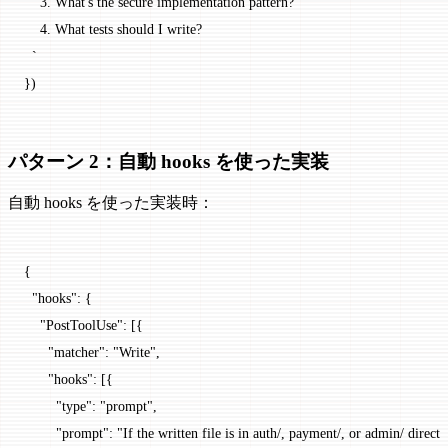
    3. What's the secure implementation pattern?
    4. What tests should I write?
  `
})
パターン 2：自動 hooks を使った実装
自動 hooks を使った実装時：
{
  "hooks"
: {
    "PostToolUse"
: [{
      "matcher"
: 
"Write"
,
      "hooks"
: [{
        "type"
: 
"prompt"
,
        "prompt"
: 
"If the written file is in auth/, payment/, or admin/ directo