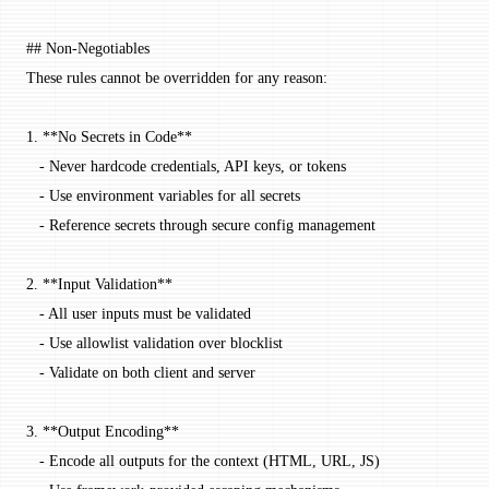
## Non-Negotiables
These rules cannot be overridden for any reason:
1.
 **No Secrets in Code**
   -
 Never hardcode credentials, API keys, or tokens
   -
 Use environment variables for all secrets
   -
 Reference secrets through secure config management
2.
 **Input Validation**
   -
 All user inputs must be validated
   -
 Use allowlist validation over blocklist
   -
 Validate on both client and server
3.
 **Output Encoding**
   -
 Encode all outputs for the context (HTML, URL, JS)