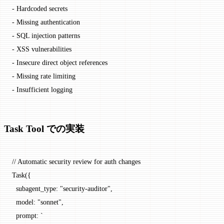
-
 Hardcoded secrets
-
 Missing authentication
-
 SQL injection patterns
-
 XSS vulnerabilities
-
 Insecure direct object references
-
 Missing rate limiting
-
 Insufficient logging
Task Tool での実装
// Automatic security review for auth changes
Task
({
  subagent_type: 
"security-auditor"
,
  model: 
"sonnet"
,
  prompt: 
`