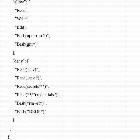
    "allow"
: [
      "Read"
,
      "Write"
,
      "Edit"
,
      "Bash(npm run:*)"
,
      "Bash(git:*)"
    ],
    "deny"
: [
      "Read(.env)"
,
      "Read(.env.*)"
,
      "Read(secrets/**)"
,
      "Read(**/*credentials*)"
,
      "Bash(*rm -rf*)"
,
      "Bash(*DROP*)"
    ]
  }
}