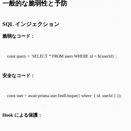
一般的な脆弱性と予防
SQL インジェクション
脆弱なコード：
const
 query
 =
 `SELECT * FROM users WHERE id = ${
userId
}`
;
安全なコード：
const
 user
 =
 await
 prisma.user.
findUnique
({ where: { id: userId } });
Hook による保護：