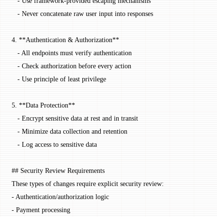
   -
 Use framework-provided escaping mechanisms
   -
 Never concatenate raw user input into responses
4.
 **Authentication & Authorization**
   -
 All endpoints must verify authentication
   -
 Check authorization before every action
   -
 Use principle of least privilege
5.
 **Data Protection**
   -
 Encrypt sensitive data at rest and in transit
   -
 Minimize data collection and retention
   -
 Log access to sensitive data
## Security Review Requirements
These types of changes require explicit security review:
-
 Authentication/authorization logic
-
 Payment processing