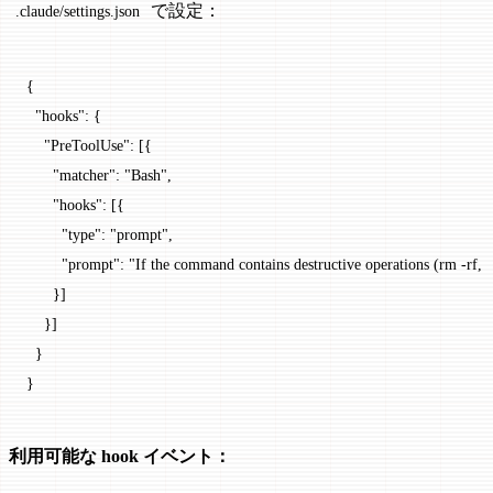
で設定：
.claude/settings.json
{
  "hooks"
: {
    "PreToolUse"
: [{
      "matcher"
: 
"Bash"
,
      "hooks"
: [{
        "type"
: 
"prompt"
,
        "prompt"
: 
"If the command contains destructive operations (rm -rf, 
      }]
    }]
  }
}
利用可能な hook イベント：