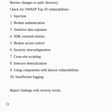
    Review changes to auth/ directory.
    Check for OWASP Top 10 vulnerabilities:
    1. Injection
    2. Broken authentication
    3. Sensitive data exposure
    4. XML external entities
    5. Broken access control
    6. Security misconfiguration
    7. Cross-site scripting
    8. Insecure deserialization
    9. Using components with known vulnerabilities
    10. Insufficient logging
    Report findings with severity levels.
  `
})