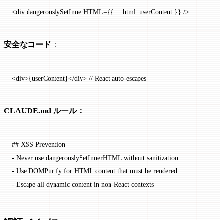
<
div
 dangerouslySetInnerHTML
=
{{ __html: userContent }} />
安全なコード：
<
div
>{userContent}</
div
> 
// React auto-escapes
CLAUDE.md ルール：
## XSS Prevention
-
 Never use dangerouslySetInnerHTML without sanitization
-
 Use DOMPurify for HTML content that must be rendered
-
 Escape all dynamic content in non-React contexts