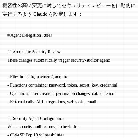
機密性の高い変更に対してセキュリティレビューを自動的に
実行するよう Claude を設定します：
# Agent Delegation Rules
## Automatic Security Review
These changes automatically trigger security-auditor agent:
-
 Files in: auth/, payment/, admin/
-
 Functions containing: password, token, secret, key, credential
-
 Operations: user creation, permission changes, data deletion
-
 External calls: API integrations, webhooks, email
## Security Agent Configuration
When security-auditor runs, it checks for:
-
 OWASP Top 10 vulnerabilities