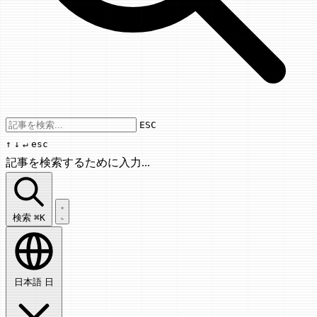
Use arrow keys to navigate results, Enter
ESC
↑
↓
↵
esc
記事を検索するために入力...
記事を検索...
検索
⌘K
日本語
日