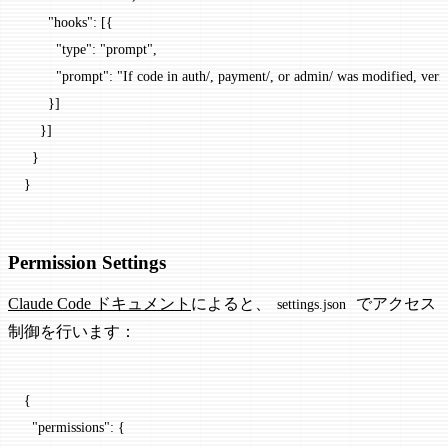
      "hooks"
: [{
        "type"
: 
"prompt"
,
        "prompt"
: 
"If code in auth/, payment/, or admin/ was modified, verif
      }]
    }]
  }
}
Permission Settings
Claude Code ドキュメント
によると、
でアクセス
settings.json
制御を行います：
{
  "permissions"
: {