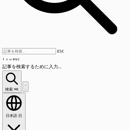
Use arrow keys to navigate results, Enter
ESC
↑
↓
↵
esc
記事を検索するために入力...
記事を検索...
検索
⌘K
日本語
日