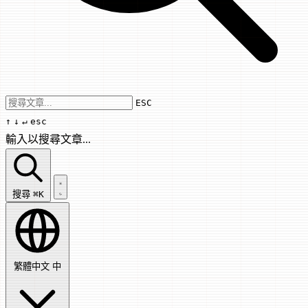
Use arrow keys to navigate results, Enter
ESC
↑
↓
↵
esc
輸入以搜尋文章...
搜尋文章...
搜尋
⌘K
繁體中文
中