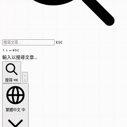
Use arrow keys to navigate results, Enter
ESC
↑
↓
↵
esc
輸入以搜尋文章...
搜尋文章...
搜尋
⌘K
繁體中文
中