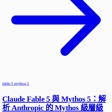
fable-5
mythos-5
Claude Fable 5 與 Mythos 5：解
析 Anthropic 的 Mythos 級層級