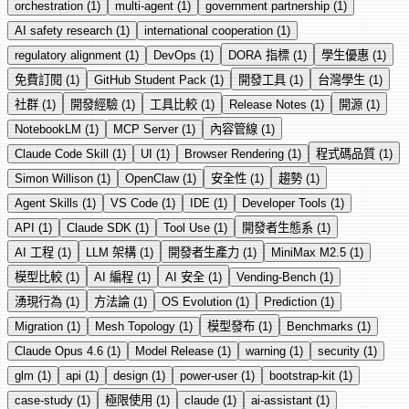
orchestration
(1)
multi-agent
(1)
government partnership
(1)
AI safety research
(1)
international cooperation
(1)
regulatory alignment
(1)
DevOps
(1)
DORA 指標
(1)
學生優惠
(1)
免費訂閱
(1)
GitHub Student Pack
(1)
開發工具
(1)
台灣學生
(1)
社群
(1)
開發經驗
(1)
工具比較
(1)
Release Notes
(1)
開源
(1)
NotebookLM
(1)
MCP Server
(1)
內容管線
(1)
Claude Code Skill
(1)
UI
(1)
Browser Rendering
(1)
程式碼品質
(1)
Simon Willison
(1)
OpenClaw
(1)
安全性
(1)
趨勢
(1)
Agent Skills
(1)
VS Code
(1)
IDE
(1)
Developer Tools
(1)
API
(1)
Claude SDK
(1)
Tool Use
(1)
開發者生態系
(1)
AI 工程
(1)
LLM 架構
(1)
開發者生產力
(1)
MiniMax M2.5
(1)
模型比較
(1)
AI 編程
(1)
AI 安全
(1)
Vending-Bench
(1)
湧現行為
(1)
方法論
(1)
OS Evolution
(1)
Prediction
(1)
Migration
(1)
Mesh Topology
(1)
模型發布
(1)
Benchmarks
(1)
Claude Opus 4.6
(1)
Model Release
(1)
warning
(1)
security
(1)
glm
(1)
api
(1)
design
(1)
power-user
(1)
bootstrap-kit
(1)
case-study
(1)
極限使用
(1)
claude
(1)
ai-assistant
(1)