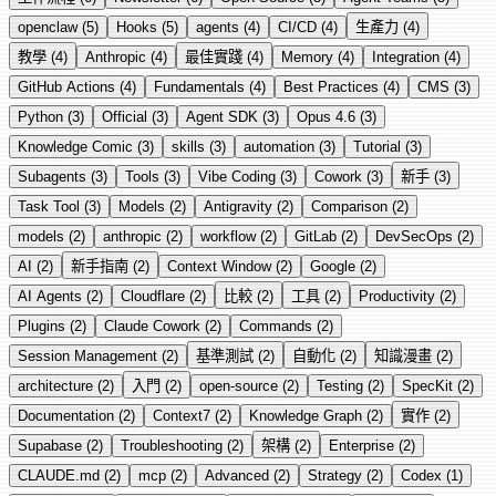
openclaw (5)
Hooks (5)
agents (4)
CI/CD (4)
生產力 (4)
教學 (4)
Anthropic (4)
最佳實踐 (4)
Memory (4)
Integration (4)
GitHub Actions (4)
Fundamentals (4)
Best Practices (4)
CMS (3)
Python (3)
Official (3)
Agent SDK (3)
Opus 4.6 (3)
Knowledge Comic (3)
skills (3)
automation (3)
Tutorial (3)
Subagents (3)
Tools (3)
Vibe Coding (3)
Cowork (3)
新手 (3)
Task Tool (3)
Models (2)
Antigravity (2)
Comparison (2)
models (2)
anthropic (2)
workflow (2)
GitLab (2)
DevSecOps (2)
AI (2)
新手指南 (2)
Context Window (2)
Google (2)
AI Agents (2)
Cloudflare (2)
比較 (2)
工具 (2)
Productivity (2)
Plugins (2)
Claude Cowork (2)
Commands (2)
Session Management (2)
基準測試 (2)
自動化 (2)
知識漫畫 (2)
architecture (2)
入門 (2)
open-source (2)
Testing (2)
SpecKit (2)
Documentation (2)
Context7 (2)
Knowledge Graph (2)
實作 (2)
Supabase (2)
Troubleshooting (2)
架構 (2)
Enterprise (2)
CLAUDE.md (2)
mcp (2)
Advanced (2)
Strategy (2)
Codex (1)