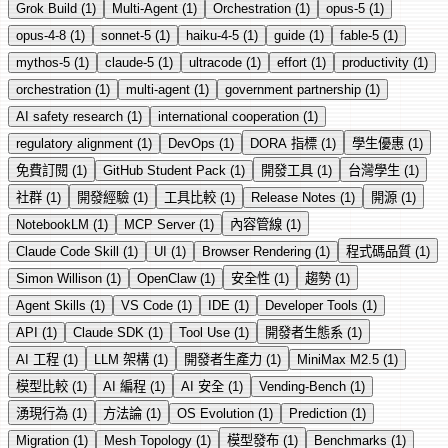
Grok Build (1)
Multi-Agent (1)
Orchestration (1)
opus-5 (1)
opus-4-8 (1)
sonnet-5 (1)
haiku-4-5 (1)
guide (1)
fable-5 (1)
mythos-5 (1)
claude-5 (1)
ultracode (1)
effort (1)
productivity (1)
orchestration (1)
multi-agent (1)
government partnership (1)
AI safety research (1)
international cooperation (1)
regulatory alignment (1)
DevOps (1)
DORA 指標 (1)
學生優惠 (1)
免費訂閱 (1)
GitHub Student Pack (1)
開發工具 (1)
台灣學生 (1)
社群 (1)
開發經驗 (1)
工具比較 (1)
Release Notes (1)
開源 (1)
NotebookLM (1)
MCP Server (1)
內容管線 (1)
Claude Code Skill (1)
UI (1)
Browser Rendering (1)
程式碼品質 (1)
Simon Willison (1)
OpenClaw (1)
安全性 (1)
趨勢 (1)
Agent Skills (1)
VS Code (1)
IDE (1)
Developer Tools (1)
API (1)
Claude SDK (1)
Tool Use (1)
開發者生態系 (1)
AI 工程 (1)
LLM 架構 (1)
開發者生產力 (1)
MiniMax M2.5 (1)
模型比較 (1)
AI 編程 (1)
AI 安全 (1)
Vending-Bench (1)
湧現行為 (1)
方法論 (1)
OS Evolution (1)
Prediction (1)
Migration (1)
Mesh Topology (1)
模型發布 (1)
Benchmarks (1)