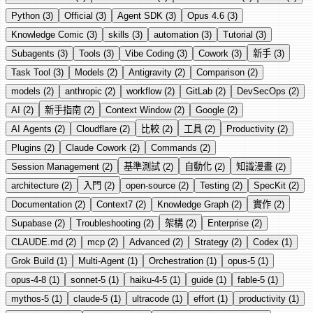
Python
(3)
Official
(3)
Agent SDK
(3)
Opus 4.6
(3)
Knowledge Comic
(3)
skills
(3)
automation
(3)
Tutorial
(3)
Subagents
(3)
Tools
(3)
Vibe Coding
(3)
Cowork
(3)
新手
(3)
Task Tool
(3)
Models
(2)
Antigravity
(2)
Comparison
(2)
models
(2)
anthropic
(2)
workflow
(2)
GitLab
(2)
DevSecOps
(2)
AI
(2)
新手指南
(2)
Context Window
(2)
Google
(2)
AI Agents
(2)
Cloudflare
(2)
比較
(2)
工具
(2)
Productivity
(2)
Plugins
(2)
Claude Cowork
(2)
Commands
(2)
Session Management
(2)
基準測試
(2)
自動化
(2)
知識漫畫
(2)
architecture
(2)
入門
(2)
open-source
(2)
Testing
(2)
SpecKit
(2)
Documentation
(2)
Context7
(2)
Knowledge Graph
(2)
實作
(2)
Supabase
(2)
Troubleshooting
(2)
架構
(2)
Enterprise
(2)
CLAUDE.md
(2)
mcp
(2)
Advanced
(2)
Strategy
(2)
Codex
(1)
Grok Build
(1)
Multi-Agent
(1)
Orchestration
(1)
opus-5
(1)
opus-4-8
(1)
sonnet-5
(1)
haiku-4-5
(1)
guide
(1)
fable-5
(1)
mythos-5
(1)
claude-5
(1)
ultracode
(1)
effort
(1)
productivity
(1)