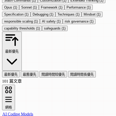
Slash Commands
(1)
Customization
(1)
Extended Thinking
(1)
Opus
(1)
Sonnet
(1)
Framework
(1)
Performance
(1)
Specification
(1)
Debugging
(1)
Techniques
(1)
Mindset
(1)
responsible scaling
(1)
AI safety
(1)
risk governance
(1)
capability thresholds
(1)
safeguards
(1)
最新優先
最新優先
最舊優先
閱讀時間短優先
閱讀時間長優先
101 篇文章
網格
AI Coding
Models