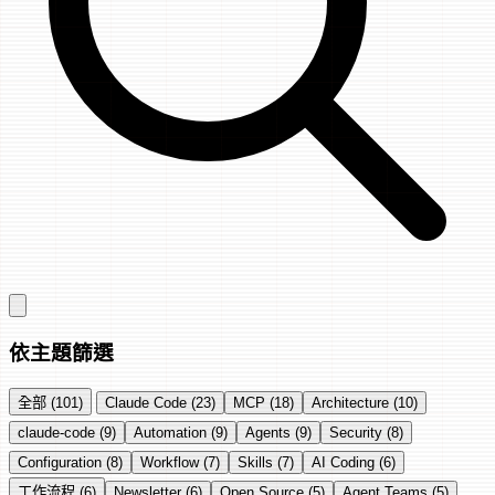
依主題篩選
全部 (101)
Claude Code (23)
MCP (18)
Architecture (10)
claude-code (9)
Automation (9)
Agents (9)
Security (8)
Configuration (8)
Workflow (7)
Skills (7)
AI Coding (6)
工作流程 (6)
Newsletter (6)
Open Source (5)
Agent Teams (5)