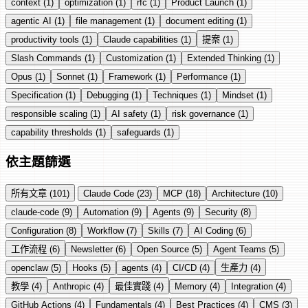
context (1)
optimization (1)
rfc (1)
Product Launch (1)
agentic AI (1)
file management (1)
document editing (1)
productivity tools (1)
Claude capabilities (1)
提案 (1)
Slash Commands (1)
Customization (1)
Extended Thinking (1)
Opus (1)
Sonnet (1)
Framework (1)
Performance (1)
Specification (1)
Debugging (1)
Techniques (1)
Mindset (1)
responsible scaling (1)
AI safety (1)
risk governance (1)
capability thresholds (1)
safeguards (1)
依主題篩選
所有文章
(101)
Claude Code
(23)
MCP
(18)
Architecture
(10)
claude-code
(9)
Automation
(9)
Agents
(9)
Security
(8)
Configuration
(8)
Workflow
(7)
Skills
(7)
AI Coding
(6)
工作流程
(6)
Newsletter
(6)
Open Source
(5)
Agent Teams
(5)
openclaw
(5)
Hooks
(5)
agents
(4)
CI/CD
(4)
生產力
(4)
教學
(4)
Anthropic
(4)
最佳實踐
(4)
Memory
(4)
Integration
(4)
GitHub Actions
(4)
Fundamentals
(4)
Best Practices
(4)
CMS
(3)