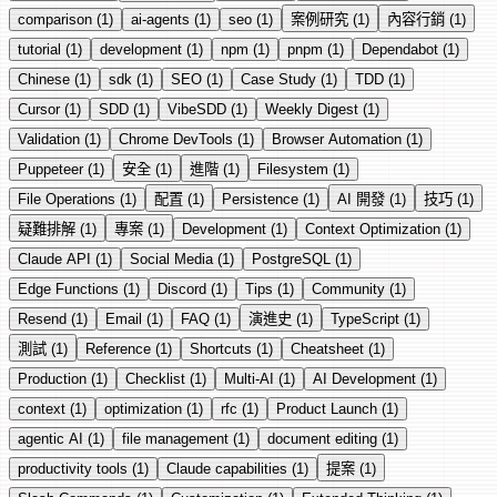
comparison
(1)
ai-agents
(1)
seo
(1)
案例研究
(1)
內容行銷
(1)
tutorial
(1)
development
(1)
npm
(1)
pnpm
(1)
Dependabot
(1)
Chinese
(1)
sdk
(1)
SEO
(1)
Case Study
(1)
TDD
(1)
Cursor
(1)
SDD
(1)
VibeSDD
(1)
Weekly Digest
(1)
Validation
(1)
Chrome DevTools
(1)
Browser Automation
(1)
Puppeteer
(1)
安全
(1)
進階
(1)
Filesystem
(1)
File Operations
(1)
配置
(1)
Persistence
(1)
AI 開發
(1)
技巧
(1)
疑難排解
(1)
專案
(1)
Development
(1)
Context Optimization
(1)
Claude API
(1)
Social Media
(1)
PostgreSQL
(1)
Edge Functions
(1)
Discord
(1)
Tips
(1)
Community
(1)
Resend
(1)
Email
(1)
FAQ
(1)
演進史
(1)
TypeScript
(1)
測試
(1)
Reference
(1)
Shortcuts
(1)
Cheatsheet
(1)
Production
(1)
Checklist
(1)
Multi-AI
(1)
AI Development
(1)
context
(1)
optimization
(1)
rfc
(1)
Product Launch
(1)
agentic AI
(1)
file management
(1)
document editing
(1)
productivity tools
(1)
Claude capabilities
(1)
提案
(1)