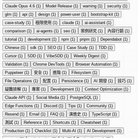
Claude Opus 4.6 (1)
Model Release (1)
warning (1)
security (1)
glm (1)
api (1)
design (1)
power-user (1)
bootstrap-kit (1)
case-study (1)
極限使用 (1)
claude (1)
ai-assistant (1)
comparison (1)
ai-agents (1)
seo (1)
案例研究 (1)
內容行銷 (1)
tutorial (1)
development (1)
npm (1)
pnpm (1)
Dependabot (1)
Chinese (1)
sdk (1)
SEO (1)
Case Study (1)
TDD (1)
Cursor (1)
SDD (1)
VibeSDD (1)
Weekly Digest (1)
Validation (1)
Chrome DevTools (1)
Browser Automation (1)
Puppeteer (1)
安全 (1)
進階 (1)
Filesystem (1)
File Operations (1)
配置 (1)
Persistence (1)
AI 開發 (1)
技巧 (1)
疑難排解 (1)
專案 (1)
Development (1)
Context Optimization (1)
Claude API (1)
Social Media (1)
PostgreSQL (1)
Edge Functions (1)
Discord (1)
Tips (1)
Community (1)
Resend (1)
Email (1)
FAQ (1)
演進史 (1)
TypeScript (1)
測試 (1)
Reference (1)
Shortcuts (1)
Cheatsheet (1)
Production (1)
Checklist (1)
Multi-AI (1)
AI Development (1)