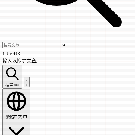
Use arrow keys to navigate results, Enter
ESC
↑
↓
↵
esc
輸入以搜尋文章...
搜尋文章...
搜尋
⌘K
繁體中文
中