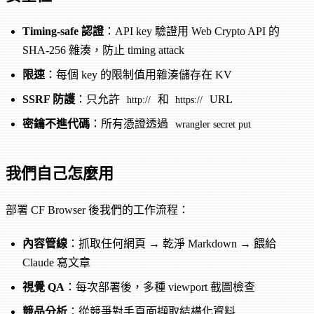
Timing-safe 認證
：API key 驗證用 Web Crypto API 的
SHA-256 雜湊，防止 timing attack
限速
：每個 key 的限制值用雜湊儲存在 KV
SSRF 防護
：只允許
和
URL
http://
https://
密鑰不進代碼
：所有憑證透過
wrangler secret put
我們自己怎麼用
部署 CF Browser 後我們的工作流程：
內容管線
：抓取任何網頁 → 乾淨 Markdown → 餵給
Claude 寫文章
視覺 QA
：每次部署後，多種 viewport 截圖檢查
競品分析
：從競爭對手頁面擷取結構化資料