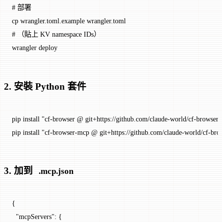
# 部署
cp
 wrangler.toml.example
 wrangler.toml
# （貼上 KV namespace IDs）
wrangler
 deploy
2. 安裝 Python 套件
pip
 install
 "cf-browser @ git+https://github.com/claude-world/cf-browser.
pip
 install
 "cf-browser-mcp @ git+https://github.com/claude-world/cf-bro
3. 加到
.mcp.json
{
  "mcpServers"
: {