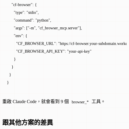
    "cf-browser"
: {
      "type"
: 
"stdio"
,
      "command"
: 
"python"
,
      "args"
: [
"-m"
, 
"cf_browser_mcp.server"
],
      "env"
: {
        "CF_BROWSER_URL"
: 
"https://cf-browser.your-subdomain.worker
        "CF_BROWSER_API_KEY"
: 
"your-api-key"
      }
    }
  }
}
重啟 Claude Code，就會看到 9 個
工具。
browser_*
跟其他方案的差異