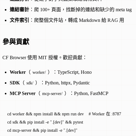
連結審計
：爬 100+ 頁面，找斷掉的連結和缺少的 meta tag
文件索引
：爬整個文件站，轉成 Markdown 給 RAG 用
參與貢獻
CF Browser 使用 MIT 授權。歡迎貢獻：
Worker
（
）：TypeScript, Hono
worker/
SDK
（
）：Python, httpx, Pydantic
sdk/
MCP Server
（
）：Python, FastMCP
mcp-server/
cd
 worker
 && 
npm
 install
 && 
npm
 run
 dev
    # Worker 在 :8787
cd
 sdk
 && 
pip
 install
 -e
 ".[dev]"
 && 
pytest
cd
 mcp-server
 && 
pip
 install
 -e
 ".[dev]"