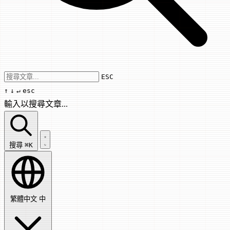
Use arrow keys to navigate results, Enter
ESC
↑
↓
↵
esc
輸入以搜尋文章...
搜尋文章...
搜尋
⌘K
繁體中文
中