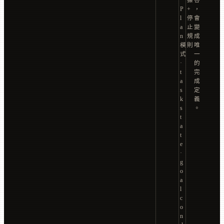
·
據
答
P
+
，
l
停
會
a
止
變
n
規
成
模
則
唯
式
一
·
的
t
完
a
成
s
定
k
義
s
。
t
a
t
e
·
g
o
a
l
c
o
n