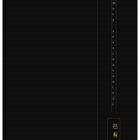
m
o
r
y
·
s
e
s
s
i
o
n
c
o
n
t
e
x
t
已
有