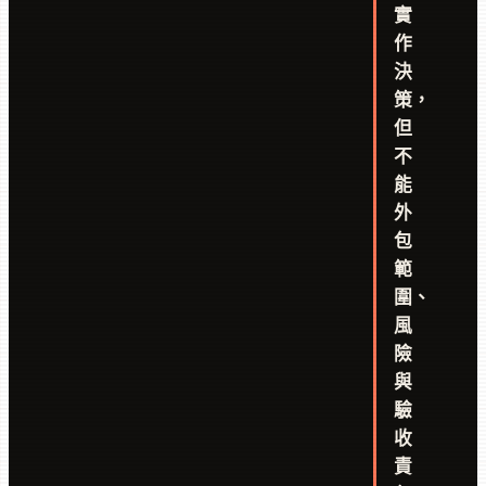
實
作
決
策，
但
不
能
外
包
範
圍、
風
險
與
驗
收
責