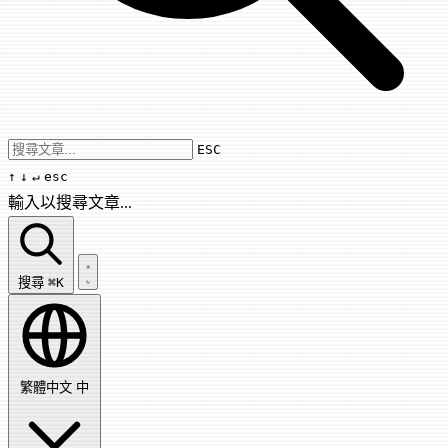
Use arrow keys to navigate results, Enter
ESC
↑
↓
↵
esc
輸入以搜尋文章...
搜尋文章...
搜尋
⌘K
繁體中文
中