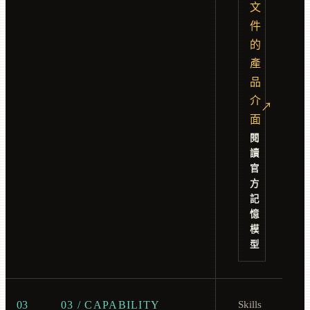
文
件
的
產
品
介
↗
面
閱
讀
官
方
記
憶
模
型
03
03 / CAPABILITY
Skills