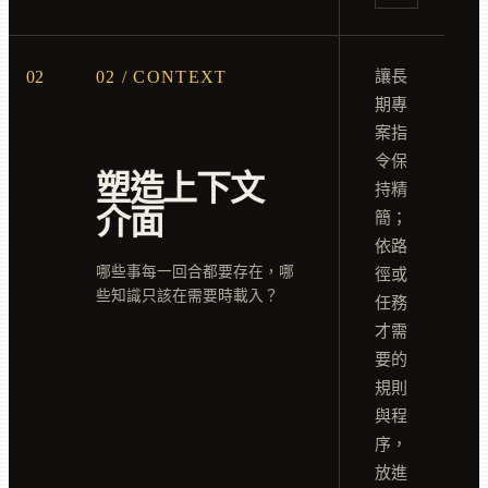
02
02 / CONTEXT
讓長
期專
案指
令保
塑造上下文
持精
介面
簡；
依路
哪些事每一回合都要存在，哪
徑或
些知識只該在需要時載入？
任務
才需
要的
規則
與程
序，
放進