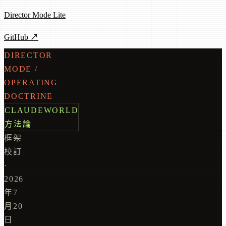
Director Mode Lite
GitHub ↗
DIRECTOR
MODE /
OPERATING
DOCTRINE
CLAUDEWORLD
方法論
框架
校訂
·
2026
年7
月20
日