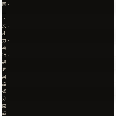
圖、
上
下
文、
能
力、
執
行、
邊
界
與
證
據
分
開
設