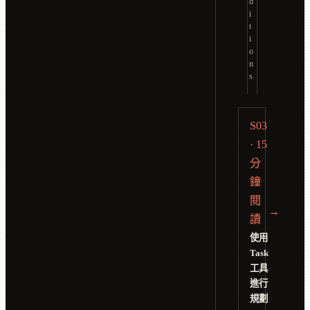
d
i
t
i
o
n
s
S03
· 15
分
鐘
閱
→
讀
使用
Task
工具
進行
規劃