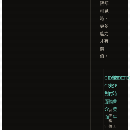
限都
可見
時，
更多
能力
才有
價
值。
CLAUDE
DIRECTO
缺
CODE
交
少
對
付
時
應
物
會
介
發
與
任
面
生
務
S
相
工