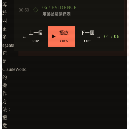
等
06 / EVIDENCE
00:60
於
用證據關閉迴圈
叫
更
上一個
播放
下一個
←
▶
→
01 / 06
多
cue
cues
cue
agents。
它
是
ClaudeWorld
的
操
作
方
法：
把
意