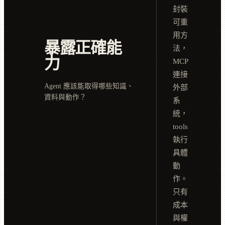
封裝
可重
用方
暴露正確能
法，
力
MCP
連接
Agent 應該能取得哪些知識、
外部
資料與動作？
系
統，
tools
執行
具體
動
作。
只有
成本
與權