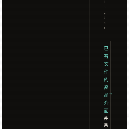
l
u
g
i
n
s
已
有
文
件
的
產
→
品
介
面
差
異