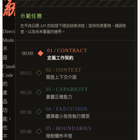
統。
示範任務
在不改公開 API 的前提下穩定結帳流程；提供失敗重現、通過檢
Director
查，以及尚未覆蓋的邊界。
Mode
不
01 / CONTRACT
00:00
是
定義工作契約
Claude
02 / CONTEXT
00:12
Code
塑造上下文介面
的
03 / CAPABILITY
00:24
產
暴露正確能力
品
04 / EXECUTION
功
00:36
選擇最小有效執行模型
能，
也
05 / BOUNDARIES
00:48
不
限制爆炸半徑