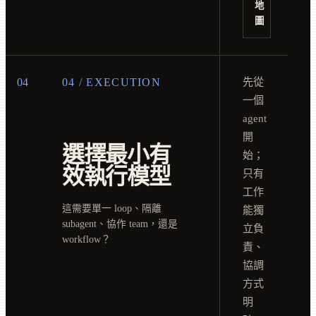
地
圖
04
04 / EXECUTION
先從
一個
agent
開
選擇最小有
始；
效執行模型
只有
工作
這需要單一 loop、隔離
能獨
subagent、協作 team，還是
立負
workflow？
責、
協調
方式
明