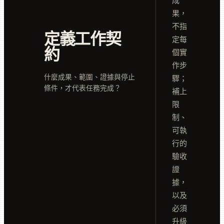
成
果，
不指
定義工作契
定每
約
個實
作步
什麼成果、範圍、證據與停止
驟；
條件，才代表任務完成？
補上
限
制、
可執
行的
驗收
證
據，
以及
必須
升級