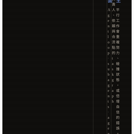
面
生
責
A
人
平
g
、
行
e
依
工
n
賴
作
t
與
會
l
合
重
o
流
複
o
點
努
p
的
力
·
t
、
s
a
碰
u
s
撞
b
k
狀
a
g
態
g
r
，
e
a
或
n
p
倍
t
h
增
s
自
·
信
a
的
g
錯
e
誤
n
。