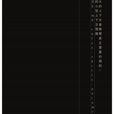
D
的
大
E
小
的
.
型
上
m
上
下
d
下
文
·
文
會
r
預
稀
u
算
釋
l
真
e
正
s
重
·
要
s
的
k
規
i
則
l
。
l
s
·
a
u
t
o
m
e