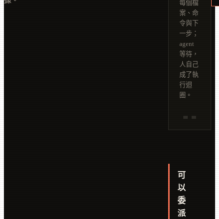
每個檔
案、命
令與下
一步；
agent
等待，
人自己
成了執
行迴
圈。
可
以
委
派