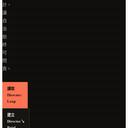
計，
讓
自
治
始
終
可
問
責。
讀取
Director
↓
Loop
建立
Director
↘
Brief