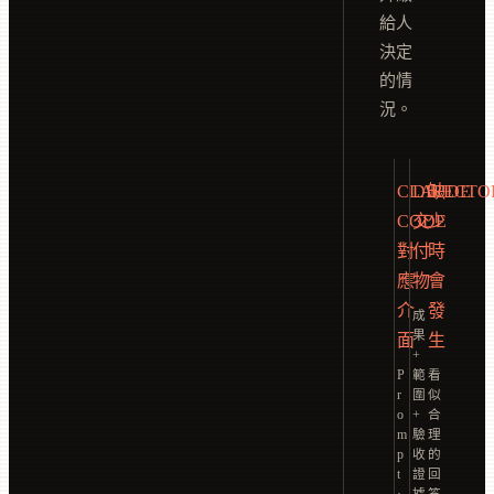
給人
決定
的情
況。
CLAUDE
DIRECTO
缺
CODE
交
少
對
付
時
應
物
會
介
發
成
果
面
生
+
P
範
看
r
圍
似
o
+
合
m
驗
理
p
收
的
t
證
回