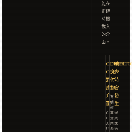
能在
正確
時機
載入
的介
面。
CLAUDE
DIRECTO
缺
CODE
交
少
對
付
時
應
物
會
介
發
有
明
面
生
確
C
事
衝
L
實
突
A
來
或
U
源
過