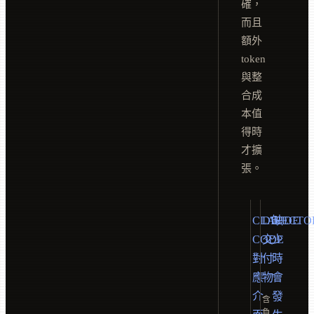
確，
而且
額外
token
與整
合成
本值
得時
才擴
張。
CLAUDE
DIRECTO
缺
CODE
交
少
對
付
時
應
物
會
介
發
含
負