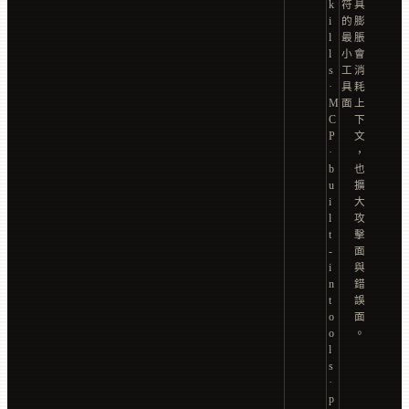
k
符
具
i
的
膨
l
最
脹
l
小
會
s
工
消
·
具
耗
M
面
上
C
下
P
文
·
，
b
也
u
擴
i
大
l
攻
t
擊
-
面
i
與
n
錯
t
誤
o
面
o
。
l
s
·
p