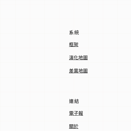
系統
框架
演化地圖
差異地圖
連結
電子報
關於