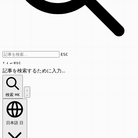
Use arrow keys to navigate results, Enter
ESC
↑
↓
↵
esc
記事を検索するために入力...
記事を検索...
検索
⌘K
日本語
日