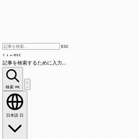
Use arrow keys to navigate results, Enter
ESC
↑
↓
↵
esc
記事を検索するために入力...
記事を検索...
検索
⌘K
日本語
日