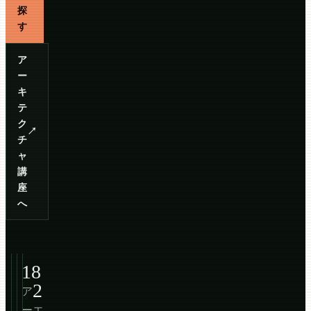
探
す
ア
ー
キ
テ
ク
↗
チ
ャ
講
座
へ
18
2
ア
ー
エ