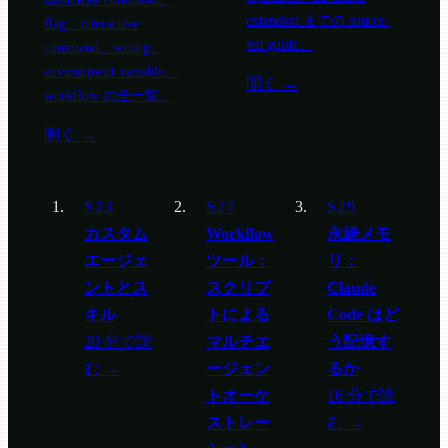
extension までの source-
flag、interactive
led guide。
command、setting、
environment variable、
開く →
workflow の全一覧。
開く →
S23
S27
S29
カスタム
Workflow
永続メモ
エージェ
ツール：
リ：
ントとス
スクリプ
Claude
キル
トによる
Code はど
20 分で読
マルチエ
う記憶す
む →
ージェン
るか
トオーケ
16 分で読
ストレー
む →