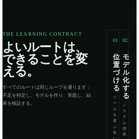
THE LEARNING CONTRACT
01
02
よいルートは、
できることを変
位
モ
置
デ
える。
づ
ル
け
化
すべてのルートは同じループを通ります：
る
す
る
不足を特定し、モデルを作り、実践し、結
ツ
果を検証する。
ー
シ
ル
ス
を
テ
選
ム
ぶ
境
前
界、
に