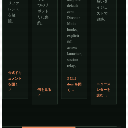
短いダ
リファ
つのリ
default
イジェ
レンス
ポジト
zero
ストで
を確
リに集
Director
追跡。
認。
約。
Mode
hooks、
explicit
full-
access
launcher、
session
relay。
公式ドキ
ュメント
3 CLI
ニュース
を開く
docs を開
例を見る
レターを
↗
く
→
↗
読む
→