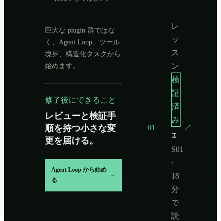
レ
巨大な plugin 群ではな
ッ
く、Agent Loop、ツール
ス
境界、構造化タスクから
始めます。
ン
検
証
修了後にできること
済
レビューと検証手
み
順を持つ小さな変
01
↗
エージェントループ
更を届ける。
S01
·
Agent Loop から始め
→
18
る
分
で
読