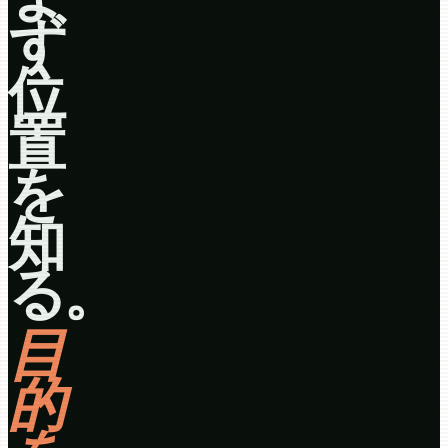
ず
位
置
を
知
る。
目
的