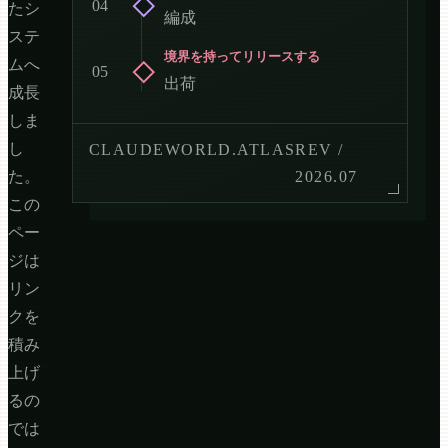
04
たシ
編成
ステ
境界を持ってリリースする
ムへ
05
出荷
成長
しま
し
CLAUDEWORLD.ATLAS
REV /
た。
2026.07
この
ペー
ジは
リン
クを
積み
上げ
るの
では