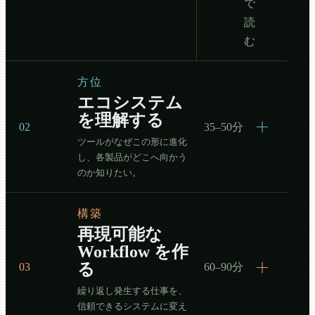
で
読
む
方位
エコシステム
を理解する
02
35–50分
ツールがなぜこの形に進化
し、各製品がどこへ向かう
のか知りたい。
構築
再現可能な
Workflow を作
る
03
60–90分
繰り返し発生する仕事を、
信頼できるシステムに変え