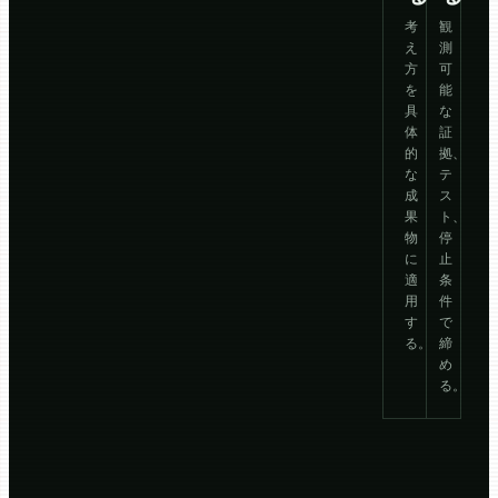
考
観
え
測
方
可
を
能
具
な
体
証
的
拠、
な
テ
成
ス
果
ト、
物
停
に
止
適
条
用
件
す
で
る。
締
め
る。