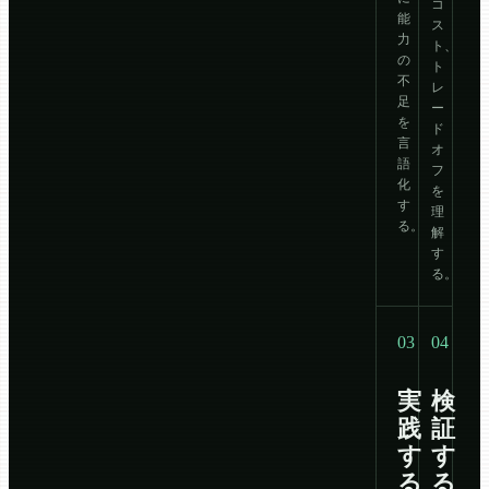
コ
能
ス
力
ト、
の
ト
不
レ
足
ー
を
ド
言
オ
語
フ
化
を
す
理
る。
解
す
る。
03
04
実
検
践
証
す
す
る
る