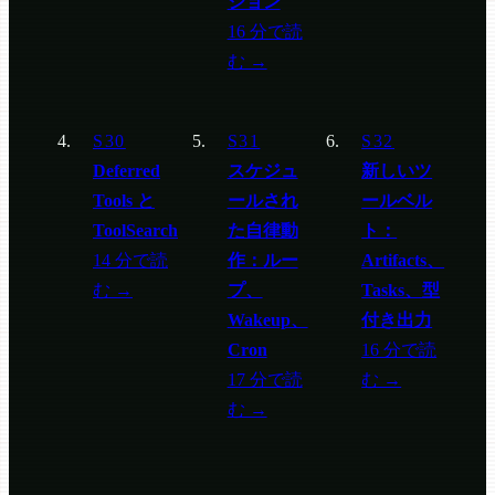
ション
16 分で読
む →
S30
S31
S32
Deferred
スケジュ
新しいツ
Tools と
ールされ
ールベル
ToolSearch
た自律動
ト：
14 分で読
作：ルー
Artifacts、
む →
プ、
Tasks、型
Wakeup、
付き出力
Cron
16 分で読
17 分で読
む →
む →