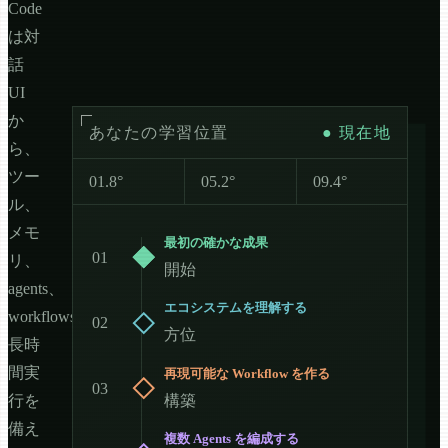
Code
は対
話
UI
か
あなたの学習位置
● 現在地
ら、
ツー
01.8°
05.2°
09.4°
ル、
メモ
最初の確かな成果
01
リ、
開始
agents、
エコシステムを理解する
workflows、
02
方位
長時
間実
再現可能な Workflow を作る
03
構築
行を
備え
複数 Agents を編成する