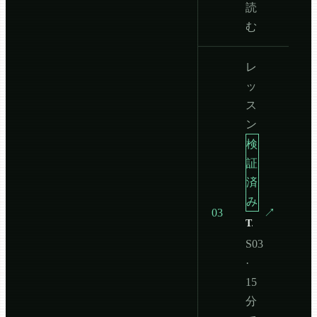
読
む
レ
ッ
ス
ン
検
証
済
み
03
↗
Task ツールによる計画
S03
·
15
分