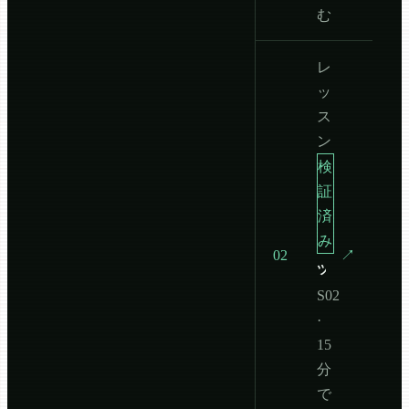
む
レ
ッ
ス
ン
検
証
済
み
02
↗
ツールシステムと権限
S02
·
15
分
で