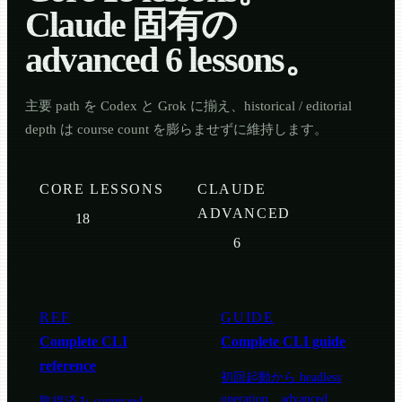
Claude 固有の
advanced 6 lessons。
主要 path を Codex と Grok に揃え、historical / editorial
depth は course count を膨らませずに維持します。
CORE LESSONS
CLAUDE
ADVANCED
18
6
REF
GUIDE
Complete CLI
Complete CLI guide
reference
初回起動から headless
operation、advanced
取得済み command、