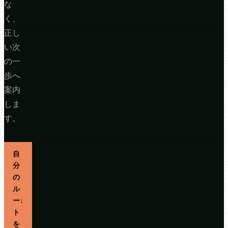
な
く、
正し
い次
の一
歩へ
案内
しま
す。
自
分
の
ル
ー
↓
ト
を