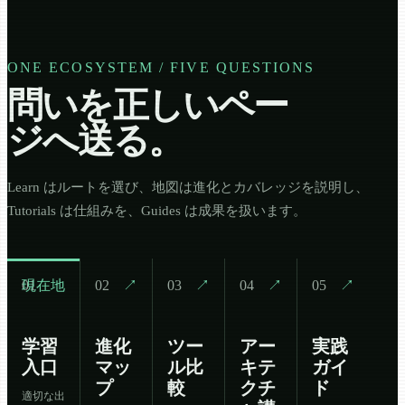
ONE ECOSYSTEM / FIVE QUESTIONS
問いを正しいペー
ジへ送る。
Learn はルートを選び、地図は進化とカバレッジを説明し、
Tutorials は仕組みを、Guides は成果を扱います。
01
現在地
02
↗
03
↗
04
↗
05
↗
学習
進化
ツー
アー
実践
入口
マッ
ル比
キテ
ガイ
プ
較
クチ
ド
適切な出