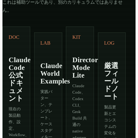
これは補助ツールであり、別のカリキュラムではありませ
ん。
DOC
KIT
LAB
LOG
Claude
Director
Claude
厳選
Code
Mode
World
フィ
公式
Lite
Examples
ール
ドキ
Claude
ドノ
ュメ
実践パ
Code、
ート
ント
ター
Codex
ン、テ
CLI、
製品更
現在の
ンプレ
Grok
新とエ
製品動
ート、
Build 共
コシス
作、設
ケース
通の
テムの
定、
スタデ
native
変化を
Workflow、
ィを一
adapters、