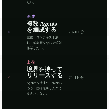
たい。
編成
複数 Agents
を編成する
04
70–100分
重複、コンテキスト漏
れ、編集衝突なしで並列
作業したい。
出荷
境界を持って
リリースする
05
75–110分
Agents を実案件で動かし
つつ、自律性をリスクに
変えたくない。