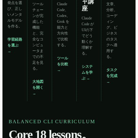
ャ講
発点を選
ツール
Claude
文章、
座
び、正し
チェー
Code、
分析、
いメンタ
ンが完
Codex、
コーデ
Claude
ルモデル
成した
Grok を
ィン
Code が
を作る。
機能
能力と
グ、ビ
UIの下
と、完
方向性
ジネス
でどう
全なコ
で比較
のタス
学習経路
動くか
ンピュ
する。
クへ適
を選ぶ
理解す
ータま
用す
→
る。
での不
る。
ツール
足を見
を比較
システ
る。
→
タスク
ムを学
を完成
ぶ
→
大地図
→
を開く
→
BALANCED CLI CURRICULUM
Core 18 lessons。