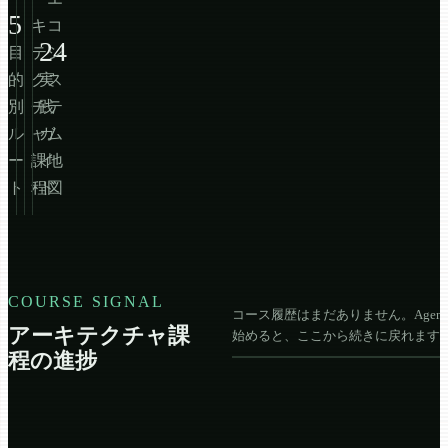
5
キ
コ
24
目
テ
シ
的
ク
実
ス
別
チ
践
テ
ル
ャ
ガ
ム
ー
課
イ
地
ト
程
ド
図
COURSE SIGNAL
コース履歴はまだありません。Agent L
アーキテクチャ課
始めると、ここから続きに戻れます
程の進捗