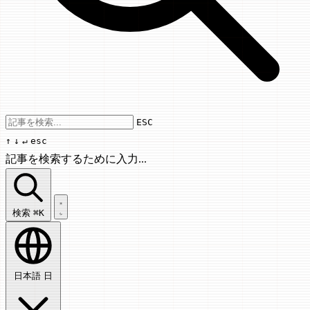
Use arrow keys to navigate results, Enter
ESC
↑
↓
↵
esc
記事を検索するために入力...
記事を検索...
検索
⌘K
日本語
日