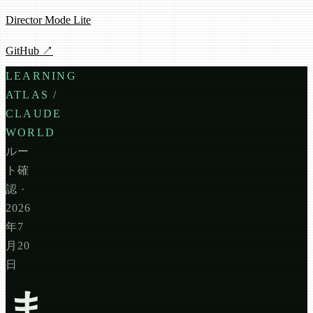
Director Mode Lite
GitHub ↗
LEARNING
ATLAS /
CLAUDE
WORLD
ルー
ト確
認 ·
2026
年7
月20
日
ま