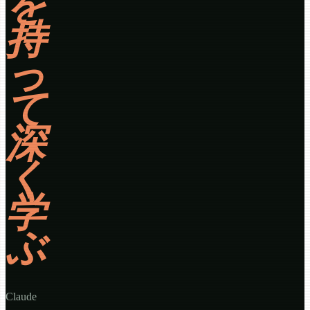
を
持
っ
て
深
く
学
ぶ
Claude