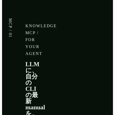
MCP / 01
KNOWLEDGE
MCP /
FOR
YOUR
AGENT
LLM
に、
自分
の
CLI
の最
新
manual
を。