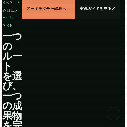
READY
アーキテクチャ課程へ
→
実践ガイドを見る
↗
WHEN
YOU
ARE
一つ
の
ルー
ト
を選
び、
一つ
の成
果物
を完