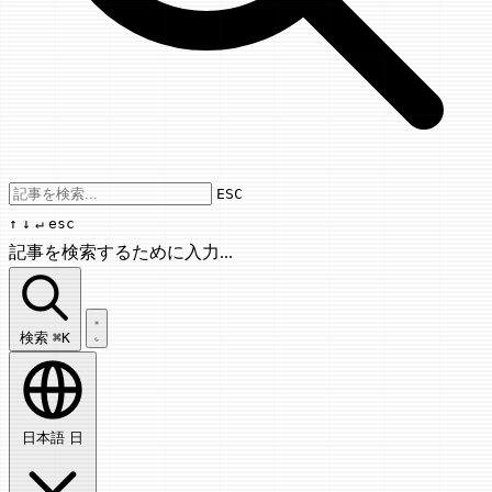
Use arrow keys to navigate results, Enter
ESC
↑
↓
↵
esc
記事を検索するために入力...
記事を検索...
検索
⌘K
日本語
日