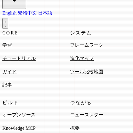
English
繁體中文
日本語
CORE
システム
学習
フレームワーク
チュートリアル
進化マップ
ガイド
ツール比較地図
記事
ビルド
つながる
オープンソース
ニュースレター
Knowledge MCP
概要