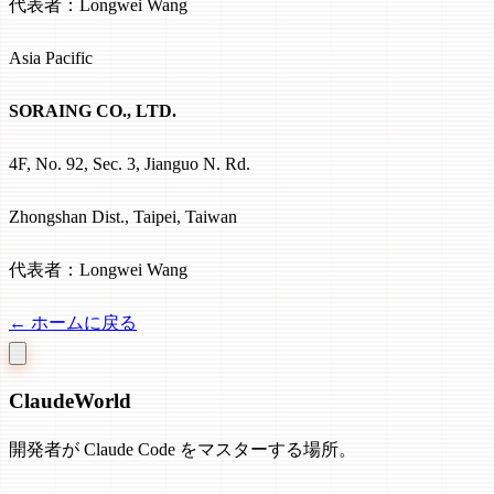
代表者：Longwei Wang
Asia Pacific
SORAING CO., LTD.
4F, No. 92, Sec. 3, Jianguo N. Rd.
Zhongshan Dist., Taipei, Taiwan
代表者：Longwei Wang
← ホームに戻る
Claude
World
開発者が Claude Code をマスターする場所。