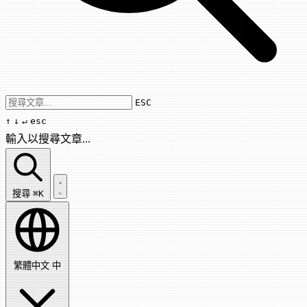
Use arrow keys to navigate results, Enter
ESC
↑
↓
↵
esc
輸入以搜尋文章...
搜尋文章...
搜尋
⌘K
繁體中文
中