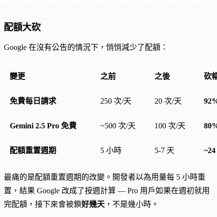
配額大砍
Google 在沒有公告的情況下，悄悄減少了配額：
變更
之前
之後
砍
免費每日請求
250 次/天
20 次/天
92
Gemini 2.5 Pro 免費
~500 次/天
100 次/天
80
配額重置週期
5 小時
5-7 天
~2
最痛的是配額重置週期的改變。開發者以為用量每 5 小時重
置，結果 Google 改成了按週計算 — Pro 用戶如果在週初就用
完配額，接下來會被鎖
好幾天
，不是幾小時。