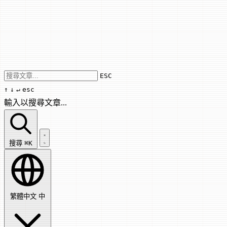
Use arrow keys to navigate results, Enter
ESC
↑
↓
↵
esc
輸入以搜尋文章...
搜尋文章...
搜尋
⌘K
繁體中文
中