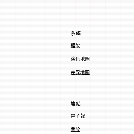
系統
框架
演化地圖
差異地圖
連結
電子報
關於