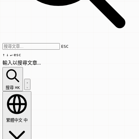
Use arrow keys to navigate results, Enter
ESC
↑
↓
↵
esc
輸入以搜尋文章...
搜尋文章...
搜尋
⌘K
繁體中文
中