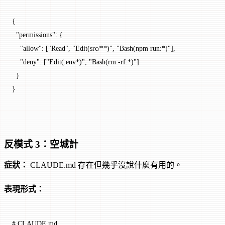
{
  "permissions"
: {
    "allow"
: [
"Read"
, 
"Edit(src/**)"
, 
"Bash(npm run:*)"
],
    "deny"
: [
"Edit(.env*)"
, 
"Bash(rm -rf:*)"
]
  }
}
反模式 3：空城計
症狀：
CLAUDE.md 存在但幾乎沒說什麼有用的。
表現形式：
# CLAUDE.md