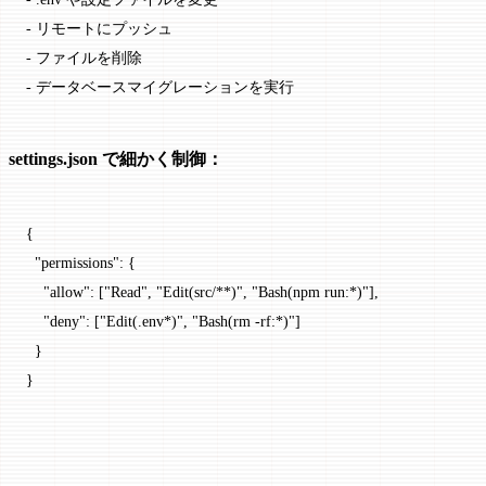
-
 リモートにプッシュ
-
 ファイルを削除
-
 データベースマイグレーションを実行
settings.json で細かく制御：
{
  "permissions"
: {
    "allow"
: [
"Read"
, 
"Edit(src/**)"
, 
"Bash(npm run:*)"
],
    "deny"
: [
"Edit(.env*)"
, 
"Bash(rm -rf:*)"
]
  }
}