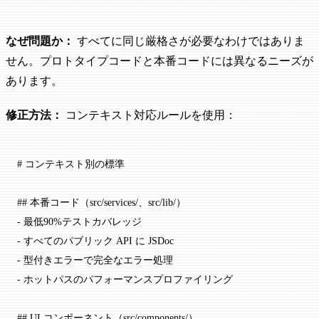
なぜ問題か：
すべてに同じ厳格さが必要なわけではありま
せん。プロトタイプコードと本番コードには異なるニーズが
あります。
修正方法：
コンテキスト対応ルールを使用：
# コンテキスト別の標準
## 本番コード（src/services/、src/lib/）
-
 最低90%テストカバレッジ
-
 すべてのパブリック API に JSDoc
-
 型付きエラーで完全なエラー処理
-
 ホットパスのパフォーマンスプロファイリング
## UI コンポーネント（src/components/）