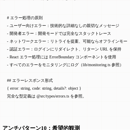
# エラー処理の原則
-
 ユーザー向けエラー：技術的な詳細なしの親切なメッセージ
-
 開発者エラー：開発モードでは完全なスタックトレース
-
 ネットワークエラー：リトライを提案、可能ならオフラインモー
-
 認証エラー：ログインにリダイレクト、リターン URL を保持
-
 React エラー処理には ErrorBoundary コンポーネントを使用
-
 すべてのエラーをモニタリングにログ（lib/monitoring.ts 参照）
## エラーレスポンス形式
{ error: string, code: string, details?: object }
完全な型定義は @src/types/errors.ts を参照。
アンチパターン10：希望的観測