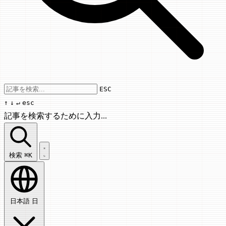
Use arrow keys to navigate results, Enter
ESC
↑
↓
↵
esc
記事を検索するために入力...
記事を検索...
検索
⌘K
日本語
日