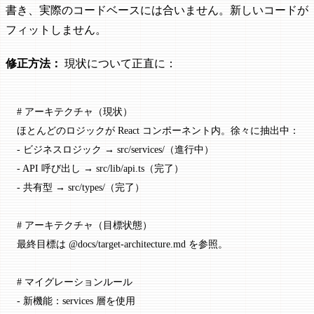
書き、実際のコードベースには合いません。新しいコードが
フィットしません。
修正方法：
現状について正直に：
# アーキテクチャ（現状）
ほとんどのロジックが React コンポーネント内。徐々に抽出中：
-
 ビジネスロジック → src/services/（進行中）
-
 API 呼び出し → src/lib/api.ts（完了）
-
 共有型 → src/types/（完了）
# アーキテクチャ（目標状態）
最終目標は @docs/target-architecture.md を参照。
# マイグレーションルール
-
 新機能：services 層を使用