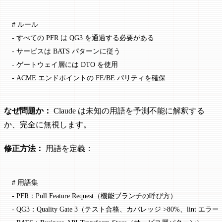
# ルール
-
 すべての PFR は QG3 を通過する必要がある
-
 サービスは BATS パターンに従う
-
 ゲートウェイ層には DTO を使用
-
 ACME エンドポイントの FE/BE パリティを確保
なぜ問題か：
Claude は未知の用語を予測不能に解釈する
か、完全に無視します。
修正方法：
用語を定義：
# 用語集
-
 PFR：Pull Feature Request（機能ブランチの呼び方）
-
 QG3：Quality Gate 3（テスト合格、カバレッジ >80%、lint エラ