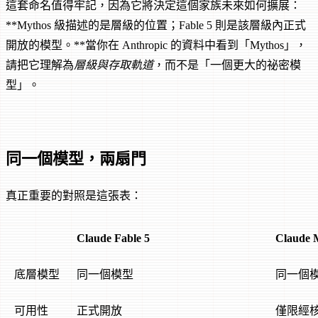
這套命名值得牢記，因為它將決定這個家族未來如何擴展：
**Mythos 級描述的是層級的位置；Fable 5 則是該層級內正式
開放的模型。**當你在 Anthropic 的資料中看到「Mythos」，
請把它理解為
層級與存取軌道
，而不是「一個更大的祕密模
型」。
同一個模型，兩扇門
真正重要的對照是這張表：
Claude Fable 5
Claude 
底層模型
同一個模型
同一個
可用性
正式開放
僅限經