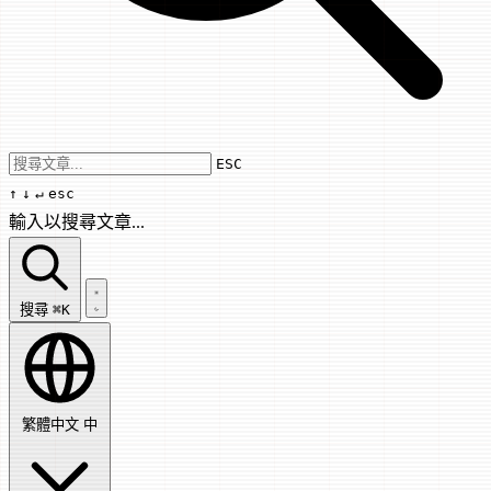
Use arrow keys to navigate results, Enter
ESC
↑
↓
↵
esc
輸入以搜尋文章...
搜尋文章...
搜尋
⌘K
繁體中文
中