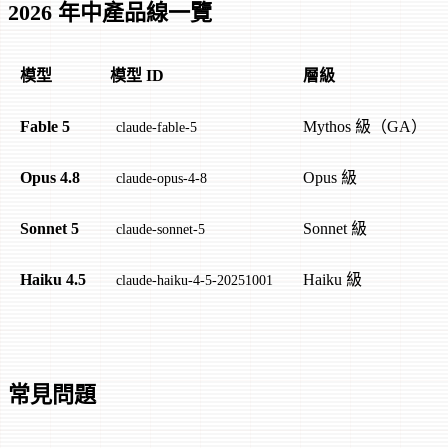
2026 年中產品線一覽
模型
模型 ID
層級
Fable 5
Mythos 級（GA）
claude-fable-5
Opus 4.8
Opus 級
claude-opus-4-8
Sonnet 5
Sonnet 級
claude-sonnet-5
Haiku 4.5
Haiku 級
claude-haiku-4-5-20251001
常見問題