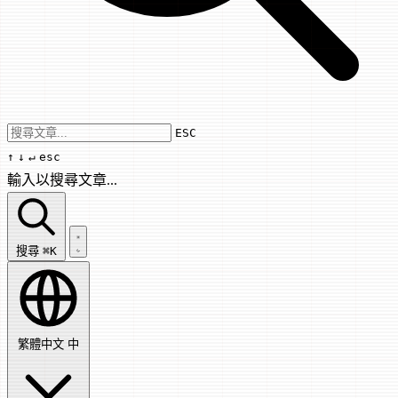
Use arrow keys to navigate results, Enter
ESC
↑
↓
↵
esc
輸入以搜尋文章...
搜尋文章...
搜尋
⌘K
繁體中文
中