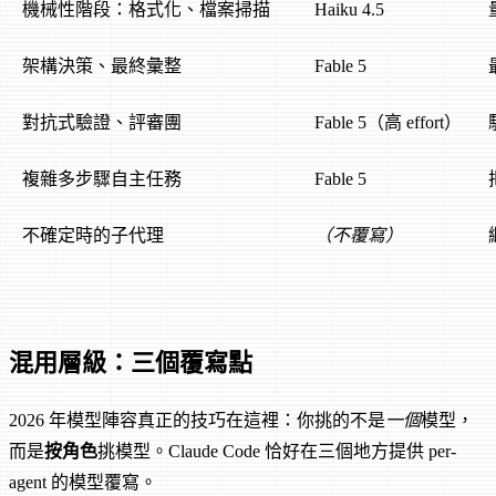
機械性階段：格式化、檔案掃描
Haiku 4.5
架構決策、最終彙整
Fable 5
對抗式驗證、評審團
Fable 5（高 effort）
複雜多步驟自主任務
Fable 5
不確定時的子代理
（不覆寫）
混用層級：三個覆寫點
2026 年模型陣容真正的技巧在這裡：你挑的不是
一個
模型，
而是
按角色
挑模型。Claude Code 恰好在三個地方提供 per-
agent 的模型覆寫。