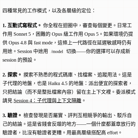
四種常見的工作模式，以及各層級的定位：
1. 互動式寫程式。
你全程在迴圈中，審查每個變更。日常工
作用 Sonnet 5，困難的 Opus 級工作用 Opus 5。如果環境仍提
供 Opus 4.8 與 fast mode，這條上一代路徑在延遲敏感時仍有
用途。Session 中途用
切換——你的選擇可以存成新
/model
session 的預設。
2. 探索。
摸索不熟悉的程式碼庫、找檔案、追蹤用法。這是
子代理的地盤，也是 Haiku 4.5 的地盤：派出便宜的探索者，
只把結論（而不是整批檔案內容）留在主上下文裡。委派模式
請見
Session 4：子代理與上下文隔離
。
3. 驗證。
檢查發現是否屬實、評判互相競爭的輸出、駁斥自
己的結論。這是省錢會反噬的地方——一個什麼都蓋章放行的
驗證者，比沒有驗證者更糟。用最高層級搭配高 effort。