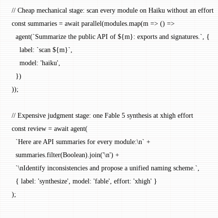
// Cheap mechanical stage: scan every module on Haiku without an effort 
const
 summaries
 =
 await
 parallel
(modules.
map
(
m
 =>
 () 
=>
  agent
(
`Summarize the public API of ${
m
}: exports and signatures.`
, {
    label: 
`scan ${
m
}`
,
    model: 
'haiku'
,
  })
));
// Expensive judgment stage: one Fable 5 synthesis at xhigh effort
const
 review
 =
 await
 agent
(
  `Here are API summaries for every module:
\n
`
 +
  summaries.
filter
(Boolean).
join
(
'
\n
'
) 
+
  `
\n
Identify inconsistencies and propose a unified naming scheme.`
,
  { label: 
'synthesize'
, model: 
'fable'
, effort: 
'xhigh'
 }
);