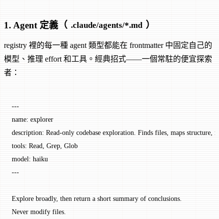
1. Agent 定義（
）
.claude/agents/*.md
registry 裡的每一種 agent 類型都能在 frontmatter 中固定自己的
模型、推理 effort 和工具。經典招式——一個常駐的便宜探索
者：
---
name
: 
explorer
description
: 
Read-only codebase exploration. Finds files, maps structure, r
tools
: 
Read, Grep, Glob
model
: 
haiku
---
Explore broadly, then return a short summary of conclusions.
Never modify files.