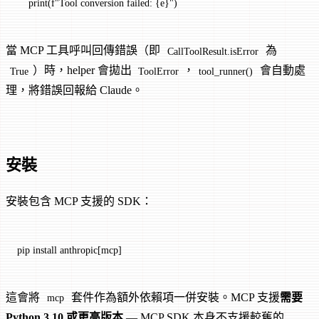
    print
(
f
"Tool conversion failed: 
{
e
}
"
)
當 MCP 工具呼叫回傳錯誤（即
為
CallToolResult.isError
）時，helper 會拋出
，
會自動處
True
ToolError
tool_runner()
理，將錯誤回報給 Claude。
安裝
安裝包含 MCP 支援的 SDK：
pip
 install
 anthropic[mcp]
這會將
套件作為額外依賴項一併安裝。MCP 支援
需要
mcp
Python 3.10 或更高版本
— MCP SDK 本身不支援較舊的