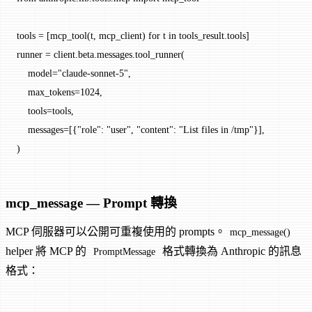
tools 
=
 [mcp_tool(t, mcp_client) 
for
 t 
in
 tools_result.tools]
runner 
=
 client.beta.messages.tool_runner(
    model
=
"claude-sonnet-5"
,
    max_tokens
=
1024
,
    tools
=
tools,
    messages
=
[{
"role"
: 
"user"
, 
"content"
: 
"List files in /tmp"
}],
)
mcp_message — Prompt 轉換
MCP 伺服器可以公開可重複使用的 prompts。
mcp_message()
helper 將 MCP 的
格式轉換為 Anthropic 的訊息
PromptMessage
格式：