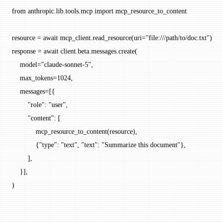
from
 anthropic.lib.tools.mcp 
import
 mcp_resource_to_content
resource 
=
 await
 mcp_client.read_resource(
uri
=
"file:///path/to/doc.txt"
)
response 
=
 await
 client.beta.messages.create(
    model
=
"claude-sonnet-5"
,
    max_tokens
=
1024
,
    messages
=
[{
        "role"
: 
"user"
,
        "content"
: [
            mcp_resource_to_content(resource),
            {
"type"
: 
"text"
, 
"text"
: 
"Summarize this document"
},
        ],
    }],
)