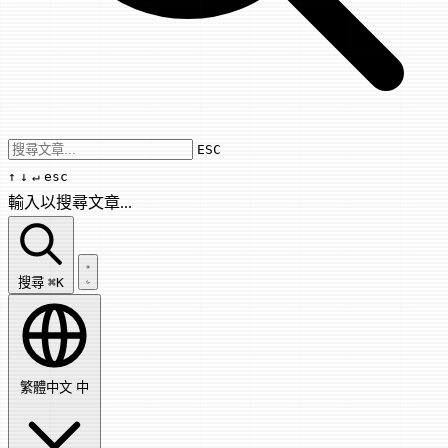
Use arrow keys to navigate results, Enter
ESC
↑
↓
↵
esc
輸入以搜尋文章...
搜尋文章...
搜尋
⌘K
繁體中文
中