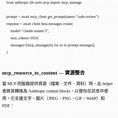
from
 anthropic.lib.tools.mcp 
import
 mcp_message
prompt 
=
 await
 mcp_client.get_prompt(
name
=
"code-review"
)
response 
=
 await
 client.beta.messages.create(
    model
=
"claude-sonnet-5"
,
    max_tokens
=
1024
,
    messages
=
[mcp_message(m) 
for
 m 
in
 prompt.messages],
)
mcp_resource_to_content — 資源整合
當 MCP 伺服器提供資源（檔案、文件、資料）時，此 helper
會將其轉換為 Anthropic content blocks，以便你在訊息中使
用。它支援文字、圖片（JPEG、PNG、GIF、WebP）和
PDF：