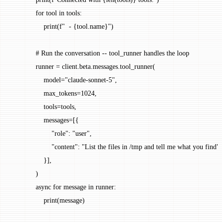
            for
 tool 
in
 tools:
                print
(
f
"  - 
{
tool.name
}
"
)
            # Run the conversation -- tool_runner handles the loop
            runner 
=
 client.beta.messages.tool_runner(
                model
=
"claude-sonnet-5"
,
                max_tokens
=
1024
,
                tools
=
tools,
                messages
=
[{
                    "role"
: 
"user"
,
                    "content"
: 
"List the files in /tmp and tell me what you find"
,
                }],
            )
            async
 for
 message 
in
 runner:
                print
(message)