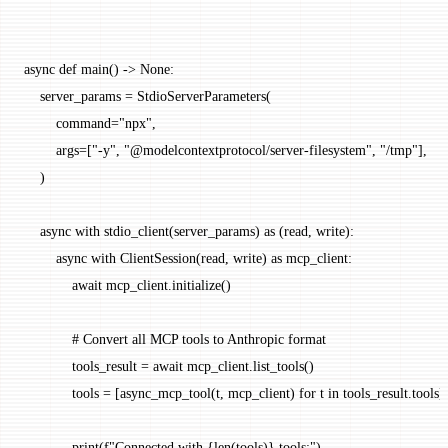
async
 def
 main
() -> 
None
:
    server_params 
=
 StdioServerParameters(
        command
=
"npx"
,
        args
=
[
"-y"
, 
"@modelcontextprotocol/server-filesystem"
, 
"/tmp"
],
    )
    async
 with
 stdio_client(server_params) 
as
 (read, write):
        async
 with
 ClientSession(read, write) 
as
 mcp_client:
            await
 mcp_client.initialize()
            # Convert all MCP tools to Anthropic format
            tools_result 
=
 await
 mcp_client.list_tools()
            tools 
=
 [async_mcp_tool(t, mcp_client) 
for
 t 
in
 tools_result.tools]
            print
(
f
"Connected with 
{len
(tools)
}
 tools:"
)