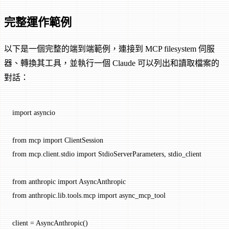
完整運作範例
以下是一個完整的端到端範例，連接到 MCP filesystem 伺服
器、轉換其工具，並執行一個 Claude 可以列出和讀取檔案的
對話：
import
 asyncio
from
 mcp 
import
 ClientSession
from
 mcp.client.stdio 
import
 StdioServerParameters, stdio_client
from
 anthropic 
import
 AsyncAnthropic
from
 anthropic.lib.tools.mcp 
import
 async_mcp_tool
client 
=
 AsyncAnthropic()