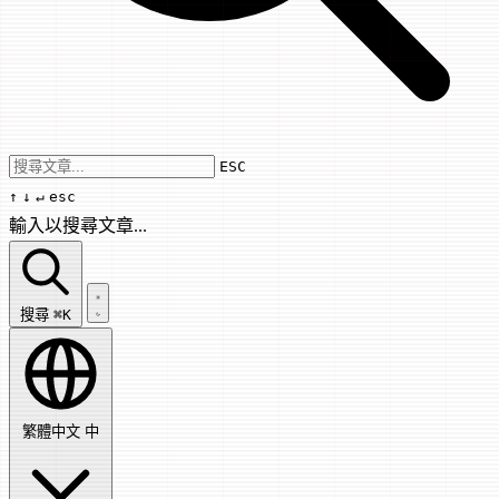
Use arrow keys to navigate results, Enter
ESC
↑
↓
↵
esc
輸入以搜尋文章...
搜尋文章...
搜尋
⌘K
繁體中文
中