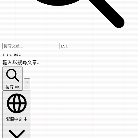
Use arrow keys to navigate results, Enter
ESC
↑
↓
↵
esc
輸入以搜尋文章...
搜尋文章...
搜尋
⌘K
繁體中文
中