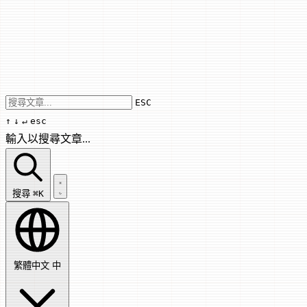
Use arrow keys to navigate results, Enter
ESC
↑
↓
↵
esc
輸入以搜尋文章...
搜尋文章...
搜尋
⌘K
繁體中文
中