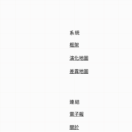
系統
框架
演化地圖
差異地圖
連結
電子報
關於