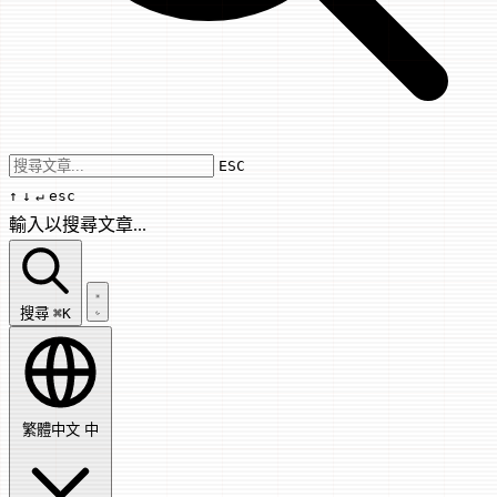
Use arrow keys to navigate results, Enter
ESC
↑
↓
↵
esc
輸入以搜尋文章...
搜尋文章...
搜尋
⌘K
繁體中文
中