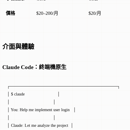
價格
$20–200/月
$20/月
介面與體驗
Claude Code：終端機原生
┌─────────────────────────────────────┐
│ $ claude                            │
│                                     │
│ You: Help me implement user login   │
│                                     │
│ Claude: Let me analyze the project  │