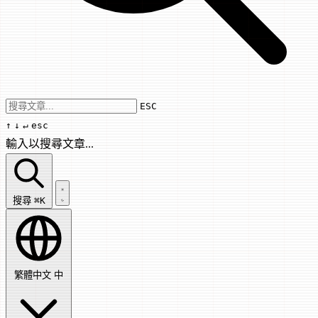
Use arrow keys to navigate results, Enter
ESC
↑
↓
↵
esc
輸入以搜尋文章...
搜尋文章...
搜尋
⌘K
繁體中文
中