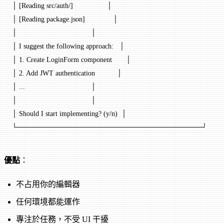
│ [Reading src/auth/]                 │
│ [Reading package.json]              │
│                                     │
│ I suggest the following approach:   │
│ 1. Create LoginForm component       │
│ 2. Add JWT authentication           │
│ ...                                 │
│                                     │
│ Should I start implementing? (y/n)  │
└─────────────────────────────────────┘
優點
：
不占用你的編輯器
任何環境都能運作
專注於任務，不受 UI 干擾