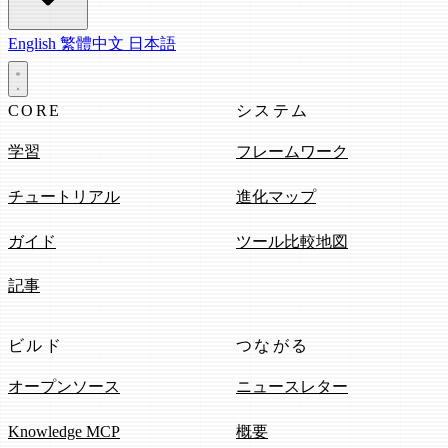
English
繁體中文
日本語
CORE
システム
学習
フレームワーク
チュートリアル
進化マップ
ガイド
ツール比較地図
記事
ビルド
つながる
オープンソース
ニュースレター
Knowledge MCP
概要