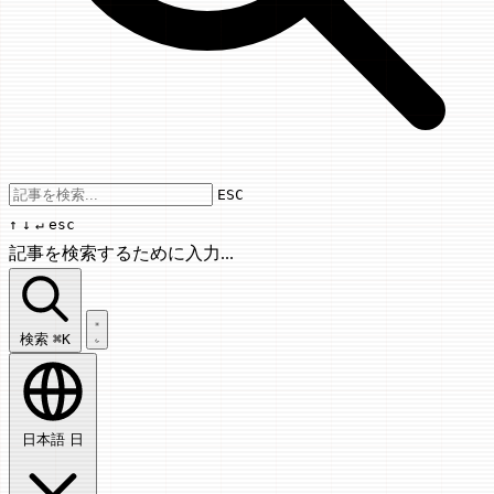
Use arrow keys to navigate results, Enter
ESC
↑
↓
↵
esc
記事を検索するために入力...
記事を検索...
検索
⌘K
日本語
日