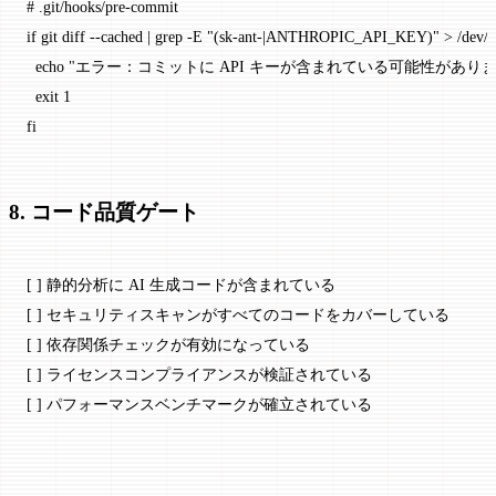
# .git/hooks/pre-commit
if
 git
 diff
 --cached
 |
 grep
 -E
 "(sk-ant-|ANTHROPIC_API_KEY)"
 >
 /dev/n
  echo
 "エラー：コミットに API キーが含まれている可能性がありま
  exit
 1
fi
8. コード品質ゲート
[ ] 静的分析に AI 生成コードが含まれている
[ ] セキュリティスキャンがすべてのコードをカバーしている
[ ] 依存関係チェックが有効になっている
[ ] ライセンスコンプライアンスが検証されている
[ ] パフォーマンスベンチマークが確立されている