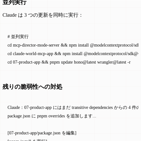
並列実行
Claude は 3 つの更新を同時に実行：
# 並列実行
cd
 mcp-director-mode-server
 && 
npm
 install
 @modelcontextprotocol/sd
cd
 claude-world-mcp-app
 && 
npm
 install
 @modelcontextprotocol/sdk@^
cd
 07-product-app
 && 
pnpm
 update
 hono@latest
 wrangler@latest
 -r
残りの脆弱性への対処
Claude：07-product-app にはまだ transitive dependencies か
package.json に pnpm overrides を追加します...
[07-product-app/package.json を編集]