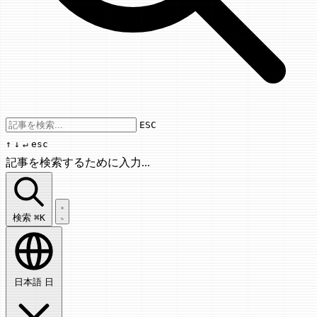
Use arrow keys to navigate results, Enter
ESC
↑
↓
↵
esc
記事を検索するために入力...
記事を検索...
検索
⌘K
日本語
日