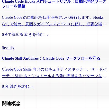
Claude Code Hooks 入門チュートリアル：自動化開発ワーク
フローを構築
Claude Code の自動化を低干渉モデルへ移行します。Hooks
なしで始め、意図をガイダンスと Skills に移し、必要な場合
だけ狭いプロジェクト Hook を有効化します。
6分で読める
続きを読む →
Security
Claude Skill Antivirus：Claude Code ワークフローを守る
Claude Code Skills 向けのセキュリティスキャナー。サードパ
ーティ Skills をインストールする前に悪意あるパターンを検
出。SkillsMP の 71,577 Skills をスキャンした結果をご覧くだ
8 分
続きを読む →
さい。
関連概念