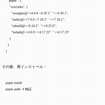
  "pnpm"
: {
    "overrides"
: {
      "wrangler@>=4.0.0 <4.59.1"
: 
">=4.59.1"
,
      "undici@>=7.0.0 <7.18.2"
: 
">=7.18.2"
,
      "esbuild@<=0.24.2"
: 
">=0.25.0"
,
      "lodash@>=4.0.0 <=4.17.22"
: 
">=4.17.23"
    }
  }
}
その後、再インストール：
pnpm
 install
pnpm
 audit
  # 検証