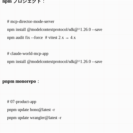
npm プロジェクト
：
# mcp-director-mode-server
npm
 install
 @modelcontextprotocol/sdk@^1.26.0
 --save
npm
 audit
 fix
 --force
  # vitest 2.x → 4.x
# claude-world-mcp-app
npm
 install
 @modelcontextprotocol/sdk@^1.26.0
 --save
pnpm monorepo
：
# 07-product-app
pnpm
 update
 hono@latest
 -r
pnpm
 update
 wrangler@latest
 -r