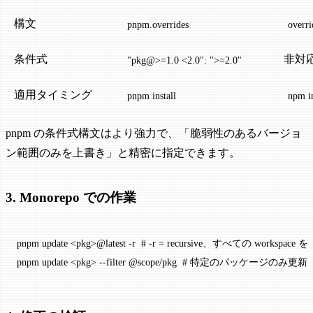
構文
pnpm.overrides
overri
条件式
非対
"pkg@>=1.0 <2.0": ">=2.0"
適用タイミング
pnpm install
npm in
pnpm の条件式構文はより強力で、「脆弱性のあるバージョ
ン範囲のみを上書き」と精密に指定できます。
3. Monorepo での作業
pnpm
 update
 <
pk
g
>
@latest
 -r
  # -r = recursive、すべての workspace 
pnpm
 update
 <
pk
g
>
 --filter
 @scope/pkg
  # 特定のパッケージのみ更新