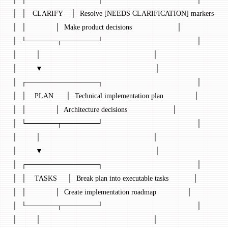
│  │   CLARIFY    │  Resolve [NEEDS CLARIFICATION] markers      
│  │              │  Make product decisions                      │
│  └──────┬───────┘                                              │
│         │                                                       │
│         ▼                                                       │
│  ┌──────────────┐                                              │
│  │    PLAN      │  Technical implementation plan               │
│  │              │  Architecture decisions                      │
│  └──────┬───────┘                                              │
│         │                                                       │
│         ▼                                                       │
│  ┌──────────────┐                                              │
│  │    TASKS     │  Break plan into executable tasks            │
│  │              │  Create implementation roadmap               │
│  └──────┬───────┘                                              │
│         │                                                       │