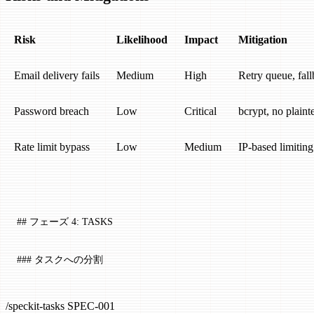
Risk
Likelihood
Impact
Mitigation
Email delivery fails
Medium
High
Retry queue, fal
Password breach
Low
Critical
bcrypt, no plaint
Rate limit bypass
Low
Medium
IP-based limitin
## フェーズ 4: TASKS
### タスクへの分割
/speckit-tasks SPEC-001