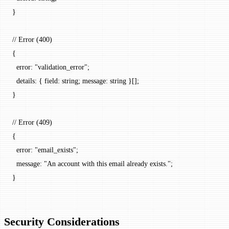
}
// Error (400)
{
  error
: 
"validation_error"
;
  details
: { 
field
: string; 
message
: string }[];
}
// Error (409)
{
  error
: 
"email_exists"
;
  message
: 
"An account with this email already exists."
;
}
Security Considerations