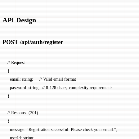
API Design
POST /api/auth/register
// Request
{
  email
: string;     
// Valid email format
  password
: string;  
// 8-128 chars, complexity requirements
}
// Response (201)
{
  message
: 
"Registration successful. Please check your email."
;
  userId
: string;