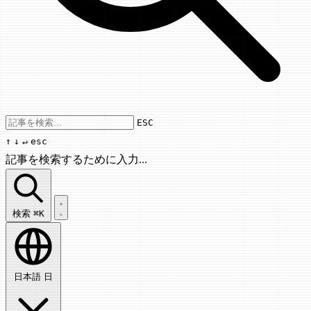
Use arrow keys to navigate results, Enter
ESC
↑
↓
↵
esc
記事を検索するために入力...
記事を検索...
検索
⌘K
日本語
日