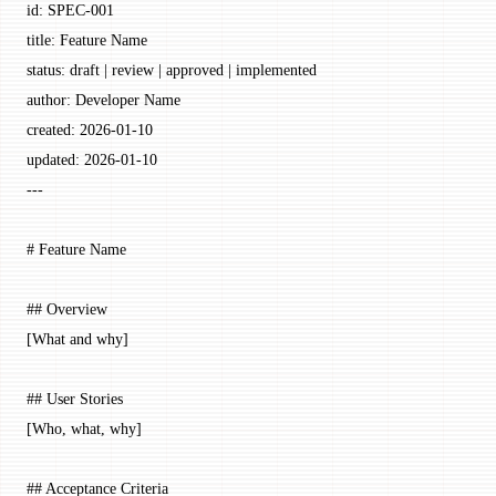
id
: 
SPEC-001
title
: 
Feature Name
status
: 
draft | review | approved | implemented
author
: 
Developer Name
created
: 
2026-01-10
updated
: 
2026-01-10
---
# Feature Name
## Overview
[What and why]
## User Stories
[Who, what, why]
## Acceptance Criteria