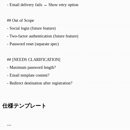
-
 Email delivery fails → Show retry option
## Out of Scope
-
 Social login (future feature)
-
 Two-factor authentication (future feature)
-
 Password reset (separate spec)
## [NEEDS CLARIFICATION]
-
 Maximum password length?
-
 Email template content?
-
 Redirect destination after registration?
仕様テンプレート
---