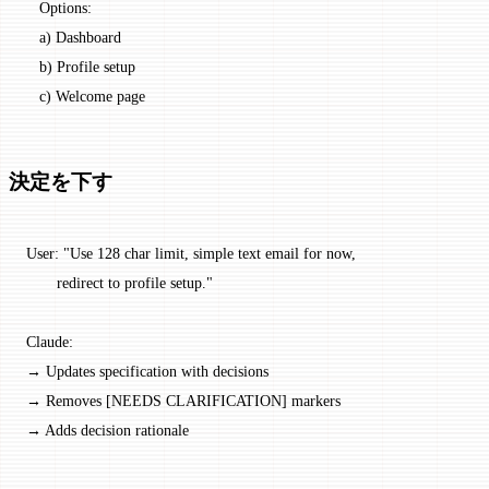
   Options:
   a) Dashboard
   b) Profile setup
   c) Welcome page
決定を下す
User: "Use 128 char limit, simple text email for now,
       redirect to profile setup."
Claude:
→ Updates specification with decisions
→ Removes [NEEDS CLARIFICATION] markers
→ Adds decision rationale