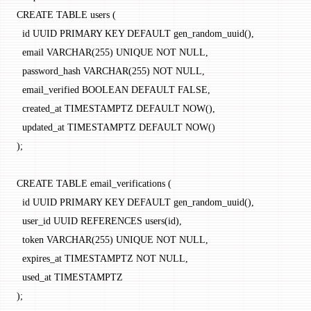
CREATE TABLE users (
  id UUID PRIMARY KEY DEFAULT gen_random_uuid(),
  email VARCHAR(255) UNIQUE NOT NULL,
  password_hash VARCHAR(255) NOT NULL,
  email_verified BOOLEAN DEFAULT FALSE,
  created_at TIMESTAMPTZ DEFAULT NOW(),
  updated_at TIMESTAMPTZ DEFAULT NOW()
);
CREATE TABLE email_verifications (
  id UUID PRIMARY KEY DEFAULT gen_random_uuid(),
  user_id UUID REFERENCES users(id),
  token VARCHAR(255) UNIQUE NOT NULL,
  expires_at TIMESTAMPTZ NOT NULL,
  used_at TIMESTAMPTZ
);