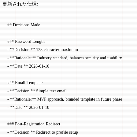
更新された仕様:
## Decisions Made
### Password Length
-
 **Decision:**
 128 character maximum
-
 **Rationale:**
 Industry standard, balances security and usability
-
 **Date:**
 2026-01-10
### Email Template
-
 **Decision:**
 Simple text email
-
 **Rationale:**
 MVP approach, branded template in future phase
-
 **Date:**
 2026-01-10
### Post-Registration Redirect
-
 **Decision:**
 Redirect to profile setup