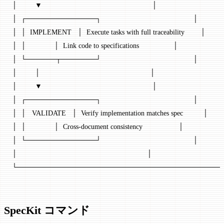
│         ▼                                                       │
│  ┌──────────────┐                                              │
│  │  IMPLEMENT   │  Execute tasks with full traceability        │
│  │              │  Link code to specifications                 │
│  └──────┬───────┘                                              │
│         │                                                       │
│         ▼                                                       │
│  ┌──────────────┐                                              │
│  │   VALIDATE   │  Verify implementation matches spec          │
│  │              │  Cross-document consistency                  │
│  └──────────────┘                                              │
│                                                                 │
└─────────────────────────────────────────
SpecKit コマンド