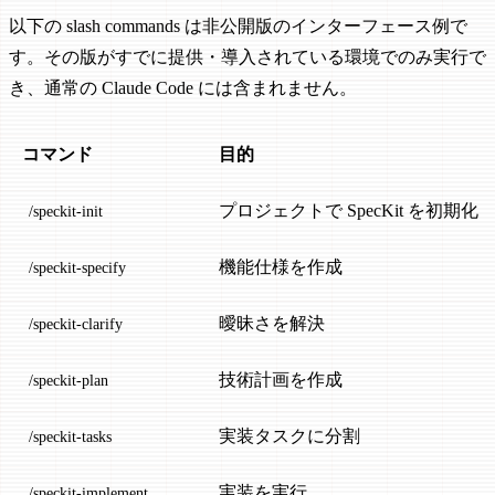
以下の slash commands は非公開版のインターフェース例で
す。その版がすでに提供・導入されている環境でのみ実行で
き、通常の Claude Code には含まれません。
コマンド
目的
プロジェクトで SpecKit を初期化
/speckit-init
機能仕様を作成
/speckit-specify
曖昧さを解決
/speckit-clarify
技術計画を作成
/speckit-plan
実装タスクに分割
/speckit-tasks
実装を実行
/speckit-implement