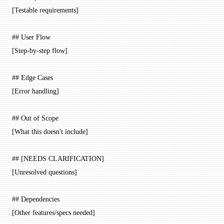
[Testable requirements]
## User Flow
[Step-by-step flow]
## Edge Cases
[Error handling]
## Out of Scope
[What this doesn't include]
## [NEEDS CLARIFICATION]
[Unresolved questions]
## Dependencies
[Other features/specs needed]