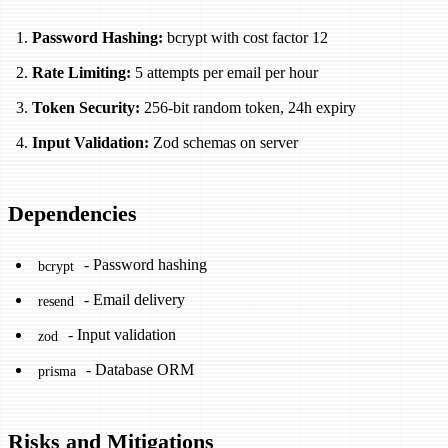
Password Hashing:
bcrypt with cost factor 12
Rate Limiting:
5 attempts per email per hour
Token Security:
256-bit random token, 24h expiry
Input Validation:
Zod schemas on server
Dependencies
- Password hashing
bcrypt
- Email delivery
resend
- Input validation
zod
- Database ORM
prisma
Risks and Mitigations