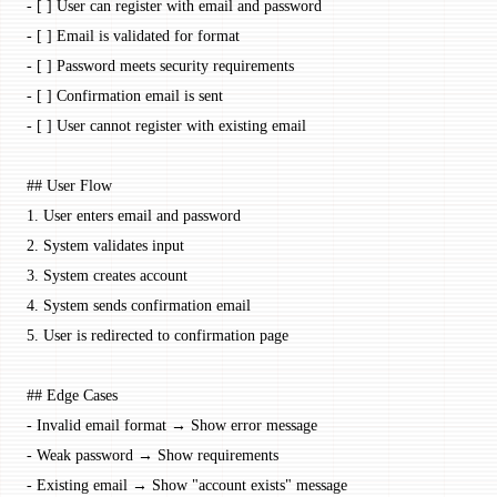
-
 [ ] User can register with email and password
-
 [ ] Email is validated for format
-
 [ ] Password meets security requirements
-
 [ ] Confirmation email is sent
-
 [ ] User cannot register with existing email
## User Flow
1.
 User enters email and password
2.
 System validates input
3.
 System creates account
4.
 System sends confirmation email
5.
 User is redirected to confirmation page
## Edge Cases
-
 Invalid email format → Show error message
-
 Weak password → Show requirements
-
 Existing email → Show "account exists" message