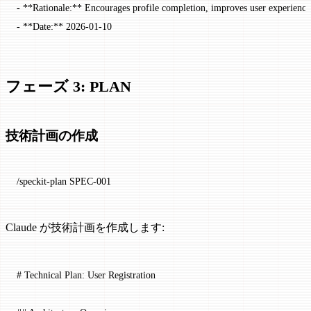
-
 **Rationale:**
 Encourages profile completion, improves user experience
-
 **Date:**
 2026-01-10
フェーズ 3: PLAN
技術計画の作成
/speckit-plan SPEC-001
Claude が技術計画を作成します:
# Technical Plan: User Registration