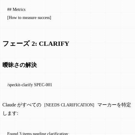
## Metrics
[How to measure success]
フェーズ 2: CLARIFY
曖昧さの解決
/speckit-clarify SPEC-001
Claude がすべての
マーカーを特定
[NEEDS CLARIFICATION]
します:
Found 3 items needing clarification: