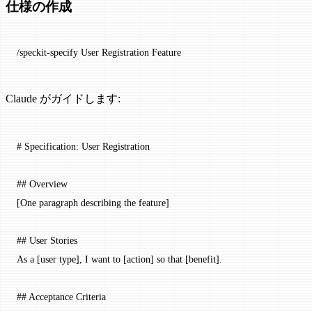
仕様の作成
/speckit-specify User Registration Feature
Claude がガイドします:
# Specification: User Registration
## Overview
[One paragraph describing the feature]
## User Stories
As a [user type], I want to [
action
] so that [
benefit
].
## Acceptance Criteria