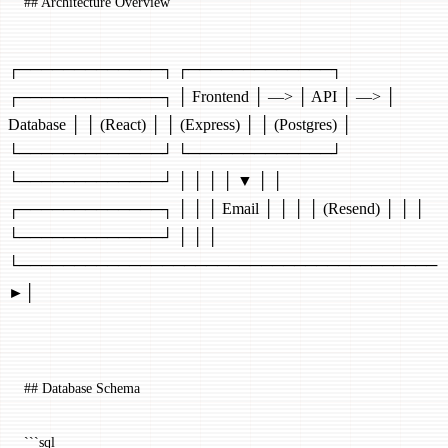
## Architecture Overview
┌─────────────┐ ┌─────────────┐
┌─────────────┐ │ Frontend │ —> │ API │ —> │
Database │ │ (React) │ │ (Express) │ │ (Postgres) │
└─────────────┘ └─────────────┘
└─────────────┘ │ │ │ │ ▼ │ │
┌─────────────┐ │ │ │ Email │ │ │ │ (Resend) │ │ │
└─────────────┘ │ │ │
└──────────────────────────────────────
►│
## Database Schema
```sql