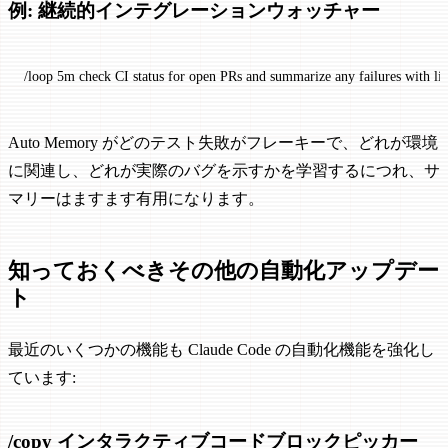
例: 継続的インテグレーションウォッチャー
/loop
 5m
 check
 CI
 status
 for
 open
 PRs
 and
 summarize
 any
 failures
 with
 li
Auto Memory がどのテスト失敗がフレーキーで、どれが環境
に関連し、どれが実際のバグを示すかを学習するにつれ、サ
マリーはますます有用になります。
知っておくべきその他の自動化アップデー
ト
最近のいくつかの機能も Claude Code の自動化機能を強化し
ています:
/copy インタラクティブコードブロックピッカー