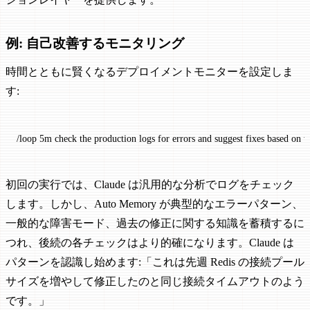
例: 自己改善するモニタリング
時間とともに賢くなるデプロイメントモニターを設定しま
す:
/loop
 5m
 check
 the
 production
 logs
 for
 errors
 and
 suggest
 fixes
 based
 on
 w
初回の実行では、Claude は汎用的な分析でログをチェック
します。しかし、Auto Memory が典型的なエラーパターン、
一般的な障害モード、過去の修正に関する知識を蓄積するに
つれ、後続の各チェックはより的確になります。Claude は
パターンを認識し始めます:「これは先週 Redis の接続プール
サイズを増やして修正したのと同じ接続タイムアウトのよう
です。」