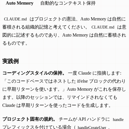
Auto Memory
自動的なコンテキスト保持
はプロジェクトの憲法、Auto Memory は自然に
CLAUDE.md
蓄積される組織的記憶と考えてください。
は意
CLAUDE.md
図的に記述するものであり、Auto Memory は自然に蓄積され
るものです。
実践例
コーディングスタイルの保持。
一度 Claude に指摘します:
「このコードベースではネストした if/else ブロックの代わり
に早期リターンを使います。」Auto Memory がこれを保存し
ます。以降のセッションでは、リマインドされなくても
Claude は早期リターンを使ったコードを生成します。
プロジェクト固有の規約。
チームが API ハンドラに
handle
プレフィックスを付けている場合（
、
handleCreateUser