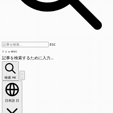
Use arrow keys to navigate results, Enter
ESC
↑
↓
↵
esc
記事を検索するために入力...
記事を検索...
検索
⌘K
日本語
日