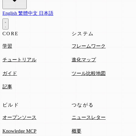
English
繁體中文
日本語
CORE
システム
学習
フレームワーク
チュートリアル
進化マップ
ガイド
ツール比較地図
記事
ビルド
つながる
オープンソース
ニュースレター
Knowledge MCP
概要