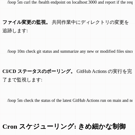
/loop
 5m
 curl
 the
 /health
 endpoint
 on
 localhost:3000
 and
 report
 if
 the
 resp
ファイル変更の監視。
共同作業中にディレクトリの変更を
追跡します:
/loop
 10m
 check
 git
 status
 and
 summarize
 any
 new
 or
 modified
 files
 since
 
CI/CD ステータスのポーリング。
GitHub Actions の実行を完
了まで監視します:
/loop
 5m
 check
 the
 status
 of
 the
 latest
 GitHub
 Actions
 run
 on
 main
 and
 not
Cron スケジューリング: きめ細かな制御