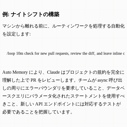
例: ナイトシフトの構築
マシンから離れる前に、ルーティンワークを処理する自動化
を設定します:
/loop
 10m
 check
 for
 new
 pull
 requests,
 review
 the
 diff,
 and
 leave
 inline
 c
Auto Memory により、Claude はプロジェクトの規約を完全に
理解した上で PR をレビューします。チームが async 呼び出
しの周りにエラーバウンダリを要求していること、データベ
ースクエリにパラメータ化されたステートメントを使用すべ
きこと、新しい API エンドポイントには対応するテストが
必要であることを把握しています。