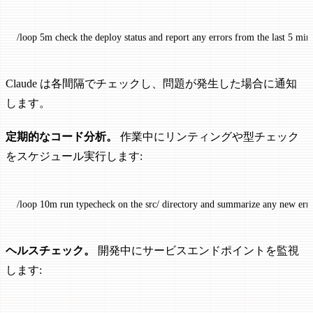
/loop
 5m
 check
 the
 deploy
 status
 and
 report
 any
 errors
 from
 the
 last
 5
 min
Claude は各間隔でチェックし、問題が発生した場合に通知
します。
定期的なコード分析。
作業中にリンティングや型チェック
をスケジュール実行します:
/loop
 10m
 run
 typecheck
 on
 the
 src/
 directory
 and
 summarize
 any
 new
 err
ヘルスチェック。
開発中にサービスエンドポイントを監視
します: