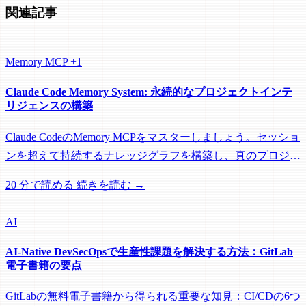
関連記事
Memory
MCP
+1
Claude Code Memory System: 永続的なプロジェクトインテ
リジェンスの構築
Claude CodeのMemory MCPをマスターしましょう。セッショ
ンを超えて持続するナレッジグラフを構築し、真のプロジェ
クト継続性と組織知識を実現する方法を学びます。
20 分で読める
続きを読む →
AI
AI-Native DevSecOpsで生産性課題を解決する方法：GitLab
電子書籍の要点
GitLabの無料電子書籍から得られる重要な知見：CI/CDの6つ