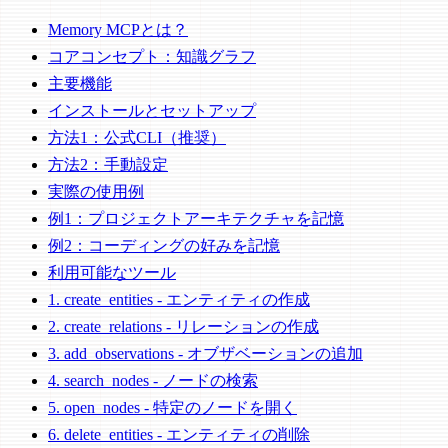
Memory MCPとは？
コアコンセプト：知識グラフ
主要機能
インストールとセットアップ
方法1：公式CLI（推奨）
方法2：手動設定
実際の使用例
例1：プロジェクトアーキテクチャを記憶
例2：コーディングの好みを記憶
利用可能なツール
1. create_entities - エンティティの作成
2. create_relations - リレーションの作成
3. add_observations - オブザベーションの追加
4. search_nodes - ノードの検索
5. open_nodes - 特定のノードを開く
6. delete_entities - エンティティの削除