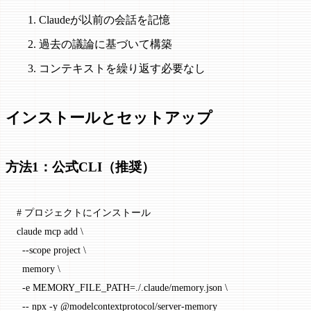
Claudeが以前の会話を記憶
過去の議論に基づいて構築
コンテキストを繰り返す必要なし
インストールとセットアップ
方法1：公式CLI（推奨）
# プロジェクトにインストール
claude
 mcp
 add
 \
  --scope
 project
 \
  memory
 \
  -e
 MEMORY_FILE_PATH=./.claude/memory.json
 \
  --
 npx
 -y
 @modelcontextprotocol/server-memory