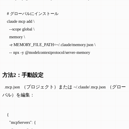
# グローバルにインストール
claude
 mcp
 add
 \
  --scope
 global
 \
  memory
 \
  -e
 MEMORY_FILE_PATH=~/.claude/memory.json
 \
  --
 npx
 -y
 @modelcontextprotocol/server-memory
方法2：手動設定
（プロジェクト）または
（グロー
.mcp.json
~/.claude/.mcp.json
バル）を編集：
{
  "mcpServers"
: {