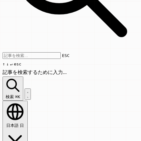
Use arrow keys to navigate results, Enter
ESC
↑
↓
↵
esc
記事を検索するために入力...
記事を検索...
検索
⌘K
日本語
日