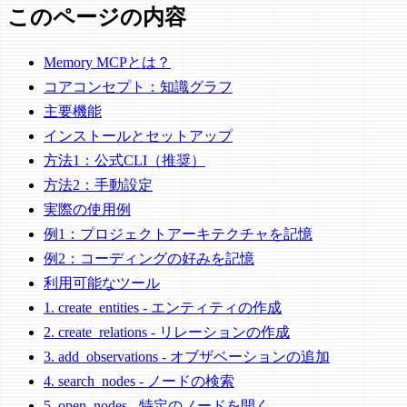
このページの内容
Memory MCPとは？
コアコンセプト：知識グラフ
主要機能
インストールとセットアップ
方法1：公式CLI（推奨）
方法2：手動設定
実際の使用例
例1：プロジェクトアーキテクチャを記憶
例2：コーディングの好みを記憶
利用可能なツール
1. create_entities - エンティティの作成
2. create_relations - リレーションの作成
3. add_observations - オブザベーションの追加
4. search_nodes - ノードの検索
5. open_nodes - 特定のノードを開く