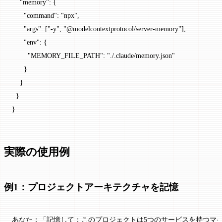
    "memory"
: {
      "command"
: 
"npx"
,
      "args"
: [
"-y"
, 
"@modelcontextprotocol/server-memory"
],
      "env"
: {
        "MEMORY_FILE_PATH"
: 
"./.claude/memory.json"
      }
    }
  }
}
実際の使用例
例1：プロジェクトアーキテクチャを記憶
あなた：「記憶して：このプロジェクトは5つのサービスを持つマ