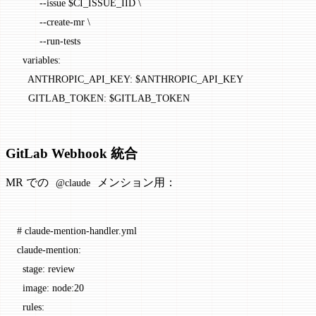
        --issue $CI_ISSUE_IID \
        --create-mr \
        --run-tests
  variables
:
    ANTHROPIC_API_KEY
: 
$ANTHROPIC_API_KEY
    GITLAB_TOKEN
: 
$GITLAB_TOKEN
GitLab Webhook 統合
MR での
メンション用：
@claude
# claude-mention-handler.yml
claude-mention
:
  stage
: 
review
  image
: 
node:20
  rules
: