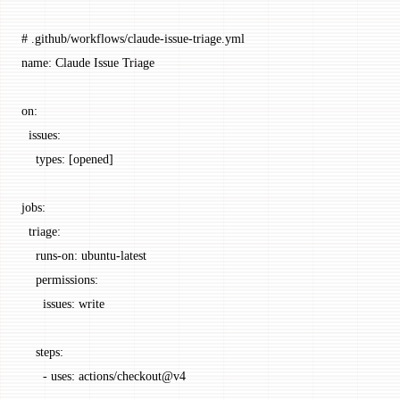
# .github/workflows/claude-issue-triage.yml
name
: 
Claude Issue Triage
on
:
  issues
:
    types
: [
opened
]
jobs
:
  triage
:
    runs-on
: 
ubuntu-latest
    permissions
:
      issues
: 
write
    steps
:
      - 
uses
: 
actions/checkout@v4