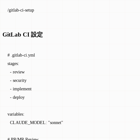
/gitlab-ci-setup
GitLab CI 設定
# .gitlab-ci.yml
stages
:
  - 
review
  - 
security
  - 
implement
  - 
deploy
variables
:
  CLAUDE_MODEL
: 
"sonnet"
# PR/MR Review