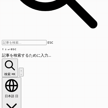
Use arrow keys to navigate results, Enter
ESC
↑
↓
↵
esc
記事を検索するために入力...
記事を検索...
検索
⌘K
日本語
日