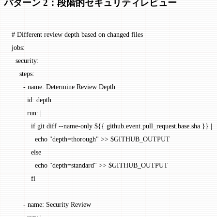
パターン 2：段階的セキュリティレビュー
# Different review depth based on changed files
jobs
:
  security
:
    steps
:
      - 
name
: 
Determine Review Depth
        id
: 
depth
        run
: 
|
          if git diff --name-only ${{ github.event.pull_request.base.sha }} |
            echo "depth=thorough" >> $GITHUB_OUTPUT
          else
            echo "depth=standard" >> $GITHUB_OUTPUT
          fi
      - 
name
: 
Security Review