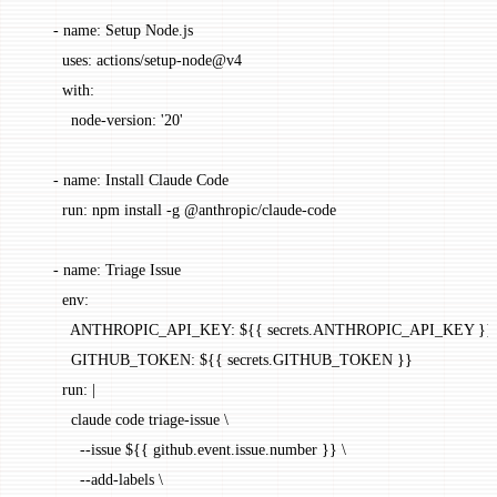
      - 
name
: 
Setup Node.js
        uses
: 
actions/setup-node@v4
        with
:
          node-version
: 
'20'
      - 
name
: 
Install Claude Code
        run
: 
npm install -g @anthropic/claude-code
      - 
name
: 
Triage Issue
        env
:
          ANTHROPIC_API_KEY
: 
${{ secrets.ANTHROPIC_API_KEY }}
          GITHUB_TOKEN
: 
${{ secrets.GITHUB_TOKEN }}
        run
: 
|
          claude code triage-issue \
            --issue ${{ github.event.issue.number }} \
            --add-labels \