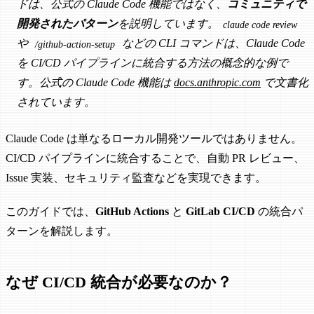
ドは、公式の Claude Code 機能ではなく、
コミュニティで
開発されたパターン
を説明しています。
claude code review
や
などの CLI コマンドは、Claude Code
/github-action-setup
を CI/CD パイプラインに統合する方法の概念的な例で
す。公式の Claude Code 機能は
docs.anthropic.com
で文書化
されています。
Claude Code は単なるローカル開発ツールではありません。
CI/CD パイプラインに統合することで、自動 PR レビュー、
Issue 実装、セキュリティ監査などを実現できます。
このガイドでは、
GitHub Actions
と
GitLab CI/CD
の統合パ
ターンを解説します。
なぜ CI/CD 統合が必要なのか？