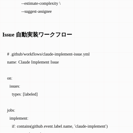
            --estimate-complexity \
            --suggest-assignee
Issue 自動実装ワークフロー
# .github/workflows/claude-implement-issue.yml
name
: 
Claude Implement Issue
on
:
  issues
:
    types
: [
labeled
]
jobs
:
  implement
:
    if
: 
contains(github.event.label.name, 'claude-implement')