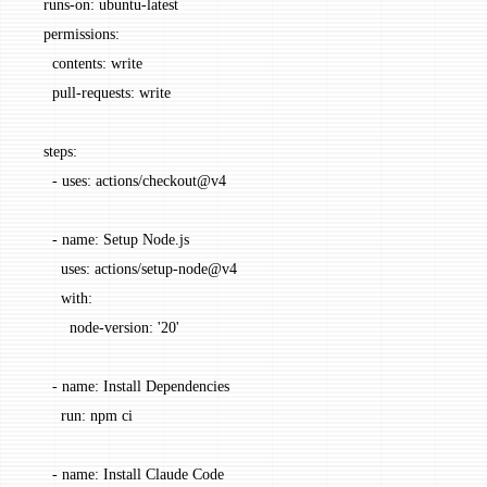
    runs-on
: 
ubuntu-latest
    permissions
:
      contents
: 
write
      pull-requests
: 
write
    steps
:
      - 
uses
: 
actions/checkout@v4
      - 
name
: 
Setup Node.js
        uses
: 
actions/setup-node@v4
        with
:
          node-version
: 
'20'
      - 
name
: 
Install Dependencies
        run
: 
npm ci
      - 
name
: 
Install Claude Code