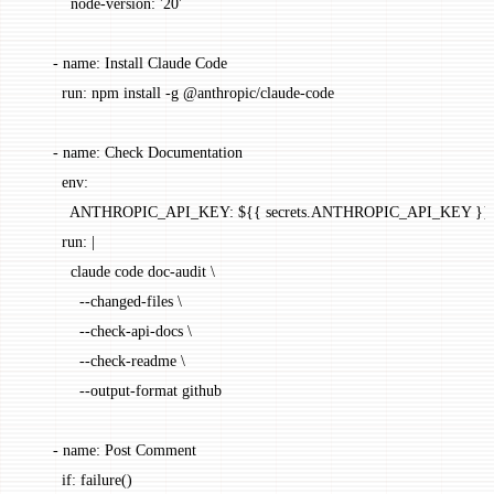
          node-version
: 
'20'
      - 
name
: 
Install Claude Code
        run
: 
npm install -g @anthropic/claude-code
      - 
name
: 
Check Documentation
        env
:
          ANTHROPIC_API_KEY
: 
${{ secrets.ANTHROPIC_API_KEY }}
        run
: 
|
          claude code doc-audit \
            --changed-files \
            --check-api-docs \
            --check-readme \
            --output-format github
      - 
name
: 
Post Comment
        if
: 
failure()