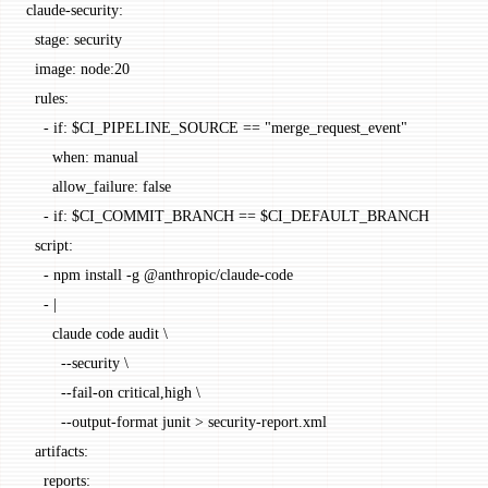
claude-security
:
  stage
: 
security
  image
: 
node:20
  rules
:
    - 
if
: 
$CI_PIPELINE_SOURCE == "merge_request_event"
      when
: 
manual
      allow_failure
: 
false
    - 
if
: 
$CI_COMMIT_BRANCH == $CI_DEFAULT_BRANCH
  script
:
    - 
npm install -g @anthropic/claude-code
    - 
|
      claude code audit \
        --security \
        --fail-on critical,high \
        --output-format junit > security-report.xml
  artifacts
:
    reports
: