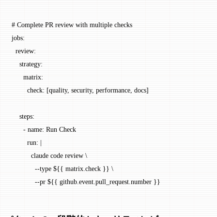
# Complete PR review with multiple checks
jobs
:
  review
:
    strategy
:
      matrix
:
        check
: [
quality
, 
security
, 
performance
, 
docs
]
    steps
:
      - 
name
: 
Run Check
        run
: 
|
          claude code review \
            --type ${{ matrix.check }} \
            --pr ${{ github.event.pull_request.number }}