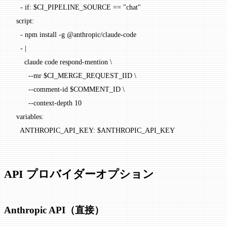
    - 
if
: 
$CI_PIPELINE_SOURCE == "chat"
  script
:
    - 
npm install -g @anthropic/claude-code
    - 
|
      claude code respond-mention \
        --mr $CI_MERGE_REQUEST_IID \
        --comment-id $COMMENT_ID \
        --context-depth 10
  variables
:
    ANTHROPIC_API_KEY
: 
$ANTHROPIC_API_KEY
API プロバイダーオプション
Anthropic API（直接）