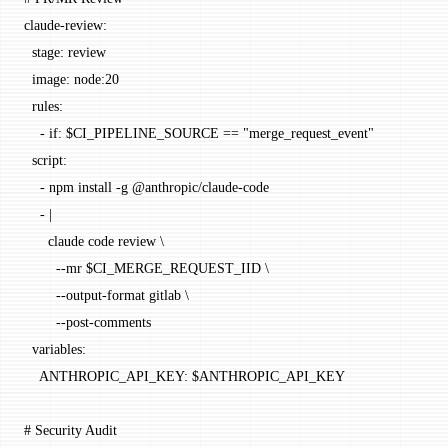
claude-review
:
  stage
: 
review
  image
: 
node:20
  rules
:
    - 
if
: 
$CI_PIPELINE_SOURCE == "merge_request_event"
  script
:
    - 
npm install -g @anthropic/claude-code
    - 
|
      claude code review \
        --mr $CI_MERGE_REQUEST_IID \
        --output-format gitlab \
        --post-comments
  variables
:
    ANTHROPIC_API_KEY
: 
$ANTHROPIC_API_KEY
# Security Audit