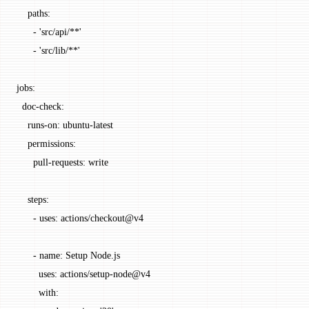
    paths
:
      - 
'src/api/**'
      - 
'src/lib/**'
jobs
:
  doc-check
:
    runs-on
: 
ubuntu-latest
    permissions
:
      pull-requests
: 
write
    steps
:
      - 
uses
: 
actions/checkout@v4
      - 
name
: 
Setup Node.js
        uses
: 
actions/setup-node@v4
        with
: