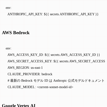
env
:
  ANTHROPIC_API_KEY
: 
${{ secrets.ANTHROPIC_API_KEY }}
AWS Bedrock
env
:
  AWS_ACCESS_KEY_ID
: 
${{ secrets.AWS_ACCESS_KEY_ID }}
  AWS_SECRET_ACCESS_KEY
: 
${{ secrets.AWS_SECRET_ACCESS
  AWS_REGION
: 
us-east-1
  CLAUDE_PROVIDER
: 
bedrock
  # 最新の Bedrock モデル ID は Anthropic 公式モデルドキュメン
  CLAUDE_MODEL
: 
<current-sonnet-model-id>
Google Vertex AI