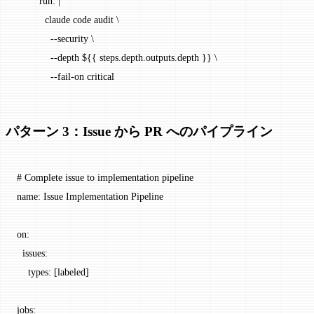
        run
: 
|
          claude code audit \
            --security \
            --depth ${{ steps.depth.outputs.depth }} \
            --fail-on critical
パターン 3：Issue から PR へのパイプライン
# Complete issue to implementation pipeline
name
: 
Issue Implementation Pipeline
on
:
  issues
:
    types
: [
labeled
]
jobs
: