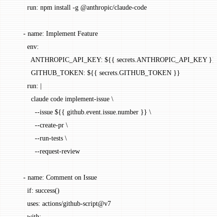
        run
: 
npm install -g @anthropic/claude-code
      - 
name
: 
Implement Feature
        env
:
          ANTHROPIC_API_KEY
: 
${{ secrets.ANTHROPIC_API_KEY }}
          GITHUB_TOKEN
: 
${{ secrets.GITHUB_TOKEN }}
        run
: 
|
          claude code implement-issue \
            --issue ${{ github.event.issue.number }} \
            --create-pr \
            --run-tests \
            --request-review
      - 
name
: 
Comment on Issue
        if
: 
success()
        uses
: 
actions/github-script@v7
        with
: