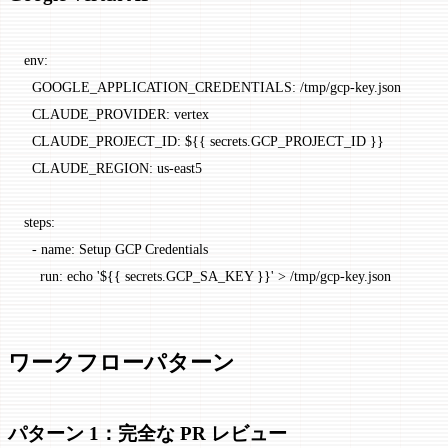
env
:
  GOOGLE_APPLICATION_CREDENTIALS
: 
/tmp/gcp-key.json
  CLAUDE_PROVIDER
: 
vertex
  CLAUDE_PROJECT_ID
: 
${{ secrets.GCP_PROJECT_ID }}
  CLAUDE_REGION
: 
us-east5
steps
:
  - 
name
: 
Setup GCP Credentials
    run
: 
echo '${{ secrets.GCP_SA_KEY }}' > /tmp/gcp-key.json
ワークフローパターン
パターン 1：完全な PR レビュー