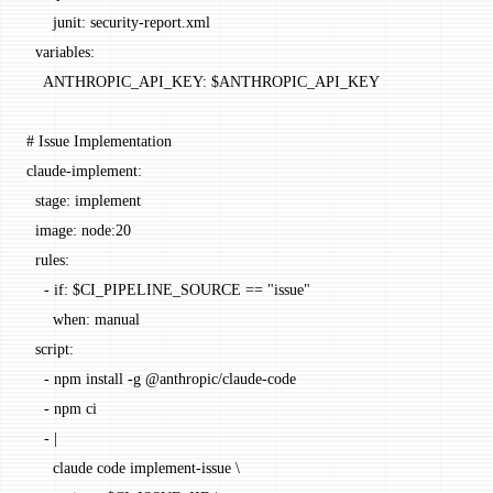
      junit
: 
security-report.xml
  variables
:
    ANTHROPIC_API_KEY
: 
$ANTHROPIC_API_KEY
# Issue Implementation
claude-implement
:
  stage
: 
implement
  image
: 
node:20
  rules
:
    - 
if
: 
$CI_PIPELINE_SOURCE == "issue"
      when
: 
manual
  script
:
    - 
npm install -g @anthropic/claude-code
    - 
npm ci
    - 
|
      claude code implement-issue \