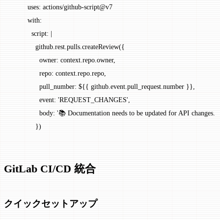
        uses
: 
actions/github-script@v7
        with
:
          script
: 
|
            github.rest.pulls.createReview({
              owner: context.repo.owner,
              repo: context.repo.repo,
              pull_number: ${{ github.event.pull_request.number }},
              event: 'REQUEST_CHANGES',
              body: '📚 Documentation needs to be updated for API changes. 
            })
GitLab CI/CD 統合
クイックセットアップ