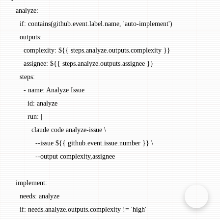
  analyze
:
    if
: 
contains(github.event.label.name, 'auto-implement')
    outputs
:
      complexity
: 
${{ steps.analyze.outputs.complexity }}
      assignee
: 
${{ steps.analyze.outputs.assignee }}
    steps
:
      - 
name
: 
Analyze Issue
        id
: 
analyze
        run
: 
|
          claude code analyze-issue \
            --issue ${{ github.event.issue.number }} \
            --output complexity,assignee
  implement
:
    needs
: 
analyze
    if
: 
needs.analyze.outputs.complexity != 'high'