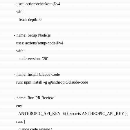
      - 
uses
: 
actions/checkout@v4
        with
:
          fetch-depth
: 
0
      - 
name
: 
Setup Node.js
        uses
: 
actions/setup-node@v4
        with
:
          node-version
: 
'20'
      - 
name
: 
Install Claude Code
        run
: 
npm install -g @anthropic/claude-code
      - 
name
: 
Run PR Review
        env
:
          ANTHROPIC_API_KEY
: 
${{ secrets.ANTHROPIC_API_KEY }}
        run
: 
|
          claude code review \