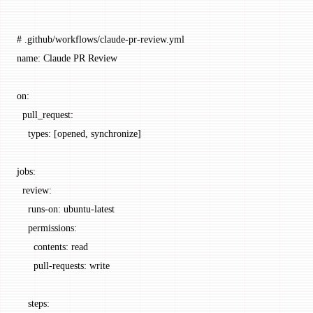
# .github/workflows/claude-pr-review.yml
name
: 
Claude PR Review
on
:
  pull_request
:
    types
: [
opened
, 
synchronize
]
jobs
:
  review
:
    runs-on
: 
ubuntu-latest
    permissions
:
      contents
: 
read
      pull-requests
: 
write
    steps
: