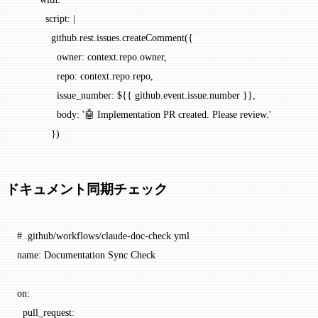
          script
: 
|
            github.rest.issues.createComment({
              owner: context.repo.owner,
              repo: context.repo.repo,
              issue_number: ${{ github.event.issue.number }},
              body: '🤖 Implementation PR created. Please review.'
            })
ドキュメント同期チェック
# .github/workflows/claude-doc-check.yml
name
: 
Documentation Sync Check
on
:
  pull_request
: