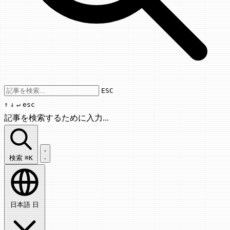
Use arrow keys to navigate results, Enter
ESC
↑
↓
↵
esc
記事を検索するために入力...
記事を検索...
検索
⌘K
日本語
日