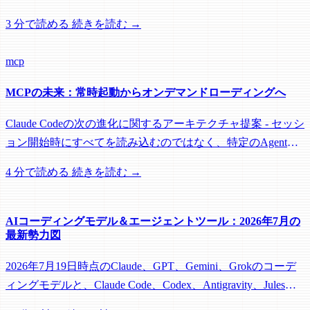
WhatsApp、Discordをどのように強力な自動化ハブに変える
3 分で読める
続きを読む →
か、そしてClaude Codeユーザーが気にすべき理由。
mcp
MCPの未来：常時起動からオンデマンドローディングへ
Claude Codeの次の進化に関するアーキテクチャ提案 - セッシ
ョン開始時にすべてを読み込むのではなく、特定のAgentや
SkillにMCPサーバーを割り当てる。
4 分で読める
続きを読む →
AIコーディングモデル＆エージェントツール：2026年7月の
最新勢力図
2026年7月19日時点のClaude、GPT、Gemini、Grokのコーデ
ィングモデルと、Claude Code、Codex、Antigravity、Jules、
Grok Buildを実務視点で比較。