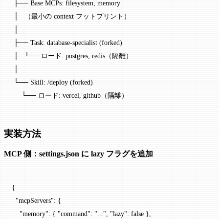
 ├── Base MCPs: filesystem, memory
 │   （最小の context フットプリント）
 │
 ├── Task: database-specialist (forked)
 │   └── ロード: postgres, redis（隔離）
 │
 └── Skill: /deploy (forked)
     └── ロード: vercel, github（隔離）
実装方法
MCP 側：settings.json に lazy フラグを追加
{
  "mcpServers"
: {
    "memory"
: { 
"command"
: 
"..."
, 
"lazy"
: 
false
 },