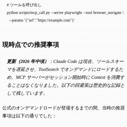
# ツールを呼び出し
python
 scripts/mcp_call.py
 --server
 playwright
 --tool
 browser_navigate
 \
  --params
 '{"url":"https://example.com"}'
現時点での推奨事項
更新（2026 年中頃）
：Claude Code は現在、ツールスキー
マを遅延させ、ToolSearch でオンデマンドにロードするた
め、MCP サーバーがセッション開始時に Context を消費す
ることはなくなりました。以下の回避策は歴史的な記録と
して残しています。
公式のオンデマンドロードが登場するまでの間、当時の推奨
事項は以下の通りでした：