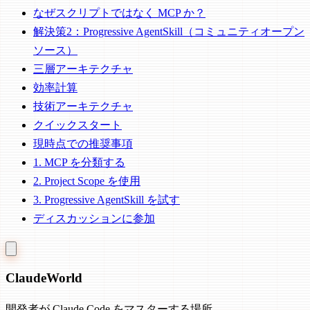
なぜスクリプトではなく MCP か？
解決策2：Progressive AgentSkill（コミュニティオープン
ソース）
三層アーキテクチャ
効率計算
技術アーキテクチャ
クイックスタート
現時点での推奨事項
1. MCP を分類する
2. Project Scope を使用
3. Progressive AgentSkill を試す
ディスカッションに参加
Claude
World
開発者が Claude Code をマスターする場所。