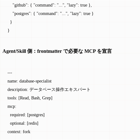
    "github"
: { 
"command"
: 
"..."
, 
"lazy"
: 
true
 },
    "postgres"
: { 
"command"
: 
"..."
, 
"lazy"
: 
true
 }
  }
}
Agent/Skill 側：frontmatter で必要な MCP を宣言
---
name
: 
database-specialist
description
: 
データベース操作エキスパート
tools
: [
Read
, 
Bash
, 
Grep
]
mcp
:
  required
: [
postgres
]
  optional
: [
redis
]
context
: 
fork