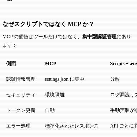
---
なぜスクリプトではなく MCP か？
MCP の価値はツールだけではなく、
集中型認証管理
にあり
ます：
側面
MCP
Scripts + .en
認証情報管理
settings.json に集中
分散
セキュリティ
環境隔離
ログ漏洩リ
トークン更新
自動
手動実装が
エラー処理
標準化されたレスポンス
API ごと