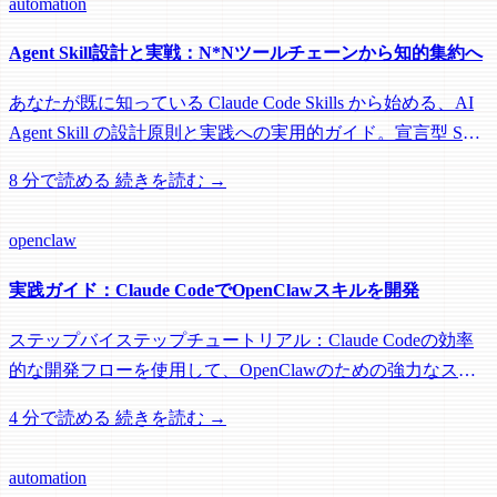
automation
Agent Skill設計と実戦：N*Nツールチェーンから知的集約へ
あなたが既に知っている Claude Code Skills から始める、AI
Agent Skill の設計原則と実践への実用的ガイド。宣言型 Skill
の概念を Agent SDK、OpenClaw などに適用し、伝統的な
8 分で読める
続きを読む →
N*N ツールチェーン問題を解決する方法を学びます。
openclaw
実践ガイド：Claude CodeでOpenClawスキルを開発
ステップバイステップチュートリアル：Claude Codeの効率
的な開発フローを使用して、OpenClawのための強力なスキ
ルを作成する方法。プロジェクト設定からテスト、デプロイ
4 分で読める
続きを読む →
まで、完全な開発者ガイド。
automation