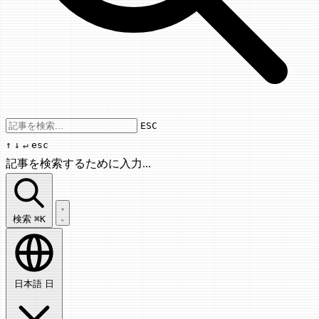
Use arrow keys to navigate results, Enter
ESC
↑
↓
↵
esc
記事を検索するために入力...
記事を検索...
検索
⌘K
日本語
日