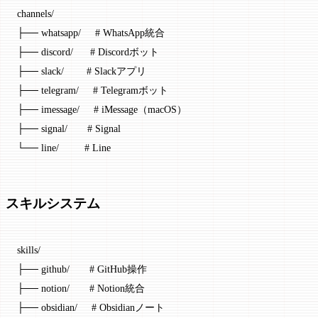
channels
/
├── whatsapp
/
     # WhatsApp統合
├── discord
/
      # Discordボット
├── slack
/
        # Slackアプリ
├── telegram
/
     # Telegramボット
├── imessage
/
     # iMessage（macOS）
├── signal
/
       # Signal
└── line
/
         # Line
スキルシステム
skills
/
├── github
/
       # GitHub操作
├── notion
/
       # Notion統合
├── obsidian
/
     # Obsidianノート