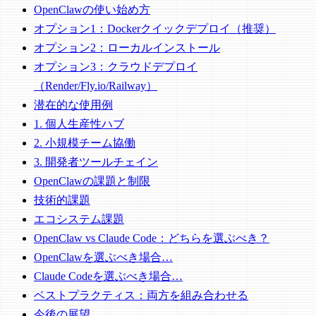
OpenClawの使い始め方
オプション1：Dockerクイックデプロイ（推奨）
オプション2：ローカルインストール
オプション3：クラウドデプロイ
（Render/Fly.io/Railway）
潜在的な使用例
1. 個人生産性ハブ
2. 小規模チーム協働
3. 開発者ツールチェイン
OpenClawの課題と制限
技術的課題
エコシステム課題
OpenClaw vs Claude Code：どちらを選ぶべき？
OpenClawを選ぶべき場合…
Claude Codeを選ぶべき場合…
ベストプラクティス：両方を組み合わせる
今後の展望