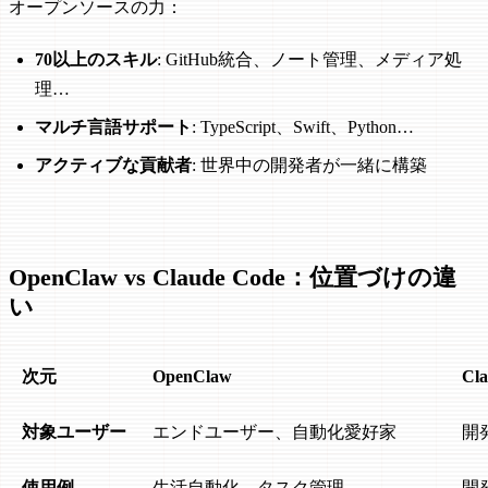
オープンソースの力：
70以上のスキル
: GitHub統合、ノート管理、メディア処
理…
マルチ言語サポート
: TypeScript、Swift、Python…
アクティブな貢献者
: 世界中の開発者が一緒に構築
OpenClaw vs Claude Code：位置づけの違
い
次元
OpenClaw
Cl
対象ユーザー
エンドユーザー、自動化愛好家
開
使用例
生活自動化、タスク管理
開