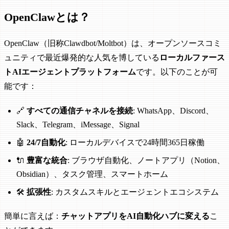
OpenClawとは？
OpenClaw（旧称Clawdbot/Moltbot）は、オープンソースコミ
ュニティで最近爆発的な人気を博している
ローカルファース
トAIエージェントプラットフォーム
です。以下のことが可
能です：
🔗
すべての通信チャネルを接続
: WhatsApp、Discord、
Slack、Telegram、iMessage、Signal
🤖
24/7自動化
: ローカルデバイスで24時間365日稼働
🔌
豊富な統合
: ブラウザ自動化、ノートアプリ（Notion、
Obsidian）、タスク管理、スマートホーム
🛠️
拡張性
: カスタムスキルとエージェントエコシステム
簡単に言えば：
チャットアプリをAI自動化ハブに変える
こ