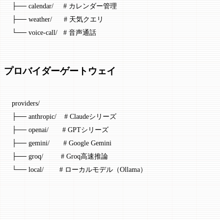
├── calendar
/
     # カレンダー管理
├── weather
/
      # 天気クエリ
└── voice
-
call
/
   # 音声通話
プロバイダーゲートウェイ
providers
/
├── anthropic
/
    # Claudeシリーズ
├── openai
/
       # GPTシリーズ
├── gemini
/
       # Google Gemini
├── groq
/
         # Groq高速推論
└── local
/
        # ローカルモデル（Ollama）