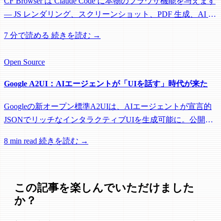
CF Browser は Claude Code に本物のブラウザ機能を与えます
— JS レンダリング、スクリーンショット、PDF 生成、AI 構
造化データ抽出、マルチページクロール。すべて MCP 経
7 分で読める
続きを読む →
由、完全オープンソース。
Open Source
Google A2UI：AIエージェントが「UIを話す」時代が来た
Googleの新オープン標準A2UIは、AIエージェントが宣言的
JSONでリッチなインタラクティブUIを生成可能に。公開数
日で12.9Kスター獲得。エージェント開発への影響を解説。
8 min read
続きを読む →
この記事を楽しんでいただけました
か？