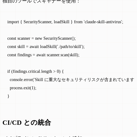
独自のツールでスキャナーを使用：
import
 { SecurityScanner, loadSkill } 
from
 'claude-skill-antivirus'
;
const
 scanner
 =
 new
 SecurityScanner
();
const
 skill
 =
 await
 loadSkill
(
'./path/to/skill'
);
const
 findings
 =
 await
 scanner.
scan
(skill);
if
 (findings.critical.
length
 >
 0
) {
  console.
error
(
'Skill に重大なセキュリティリスクが含まれています！
  process.
exit
(
1
);
}
CI/CD との統合