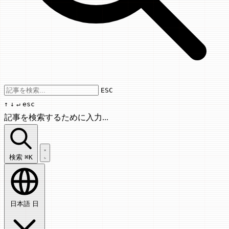
Use arrow keys to navigate results, Enter
ESC
↑
↓
↵
esc
記事を検索するために入力...
記事を検索...
検索
⌘K
日本語
日