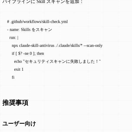
パイプラインに Skill スキャンを追加：
# .github/workflows/skill-check.yml
- 
name
: 
Skills をスキャン
  run
: 
|
    npx claude-skill-antivirus ./.claude/skills/* --scan-only
    if [ $? -ne 0 ]; then
      echo "セキュリティスキャンに失敗しました！"
      exit 1
    fi
推奨事項
ユーザー向け