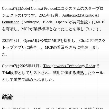
Context7は
Model Context Protocol
エコシステムのスタープロ
ジェクトの1つです。2025年12月、Anthropicは
Agentic AI
Foundation
（Anthropic、Block、OpenAIが共同創設）にMCP
を寄贈し、MCPが業界標準となったことを示しています。
2025年3月、
OpenAIは公式にMCPを採用
し、ChatGPTデスク
トップアプリに統合し、MCPの普及をさらに推進しまし
た。
Context7は2025年11月に
Thoughtworks Technology Radar
で
Trial
段階としてリストされ、試用に値する成熟したツール
として業界で認められました。
結論