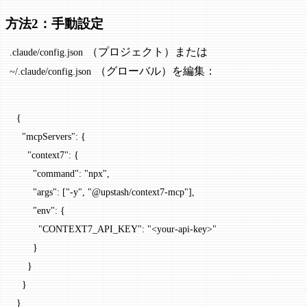
方法2：手動設定
（プロジェクト）または
.claude/config.json
（グローバル）を編集：
~/.claude/config.json
{
  "mcpServers"
: {
    "context7"
: {
      "command"
: 
"npx"
,
      "args"
: [
"-y"
, 
"@upstash/context7-mcp"
],
      "env"
: {
        "CONTEXT7_API_KEY"
: 
"<your-api-key>"
      }
    }
  }
}