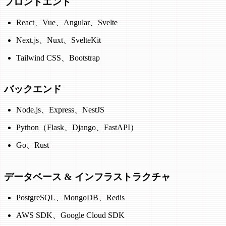
フロントエンド
React、Vue、Angular、Svelte
Next.js、Nuxt、SvelteKit
Tailwind CSS、Bootstrap
バックエンド
Node.js、Express、NestJS
Python（Flask、Django、FastAPI）
Go、Rust
データベース & インフラストラクチャ
PostgreSQL、MongoDB、Redis
AWS SDK、Google Cloud SDK