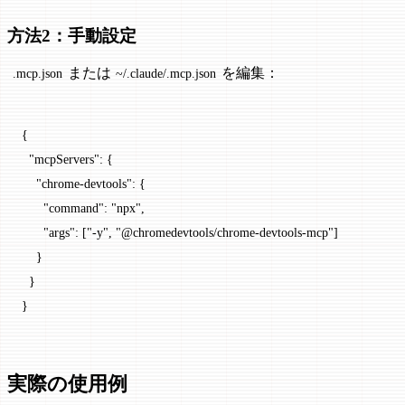
方法2：手動設定
または
を編集：
.mcp.json
~/.claude/.mcp.json
{
  "mcpServers"
: {
    "chrome-devtools"
: {
      "command"
: 
"npx"
,
      "args"
: [
"-y"
, 
"@chromedevtools/chrome-devtools-mcp"
]
    }
  }
}
実際の使用例