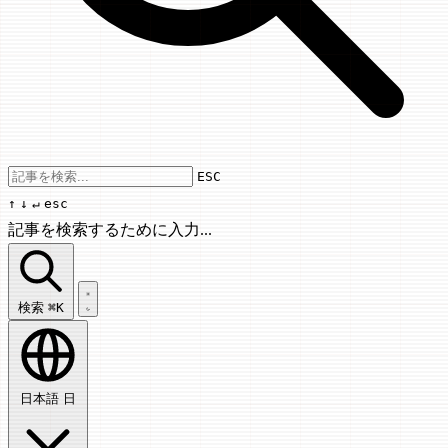
Use arrow keys to navigate results, Enter
ESC
↑
↓
↵
esc
記事を検索するために入力...
記事を検索...
検索
⌘K
日本語
日