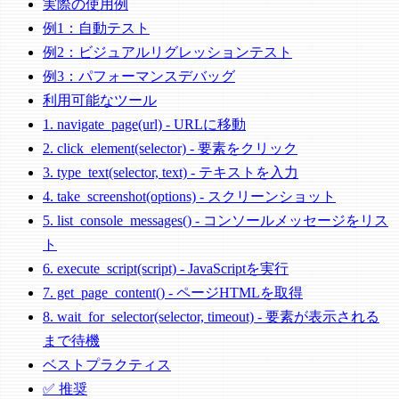
実際の使用例
例1：自動テスト
例2：ビジュアルリグレッションテスト
例3：パフォーマンスデバッグ
利用可能なツール
1. navigate_page(url) - URLに移動
2. click_element(selector) - 要素をクリック
3. type_text(selector, text) - テキストを入力
4. take_screenshot(options) - スクリーンショット
5. list_console_messages() - コンソールメッセージをリス
ト
6. execute_script(script) - JavaScriptを実行
7. get_page_content() - ページHTMLを取得
8. wait_for_selector(selector, timeout) - 要素が表示される
まで待機
ベストプラクティス
✅ 推奨