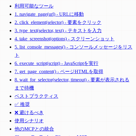
利用可能なツール
1. navigate_page(url) - URLに移動
2. click_element(selector) - 要素をクリック
3. type_text(selector, text) - テキストを入力
4. take_screenshot(options) - スクリーンショット
5. list_console_messages() - コンソールメッセージをリス
ト
6. execute_script(script) - JavaScriptを実行
7. get_page_content() - ページHTMLを取得
8. wait_for_selector(selector, timeout) - 要素が表示される
まで待機
ベストプラクティス
✅ 推奨
❌ 避けるべき
使用シナリオ
他のMCPとの統合