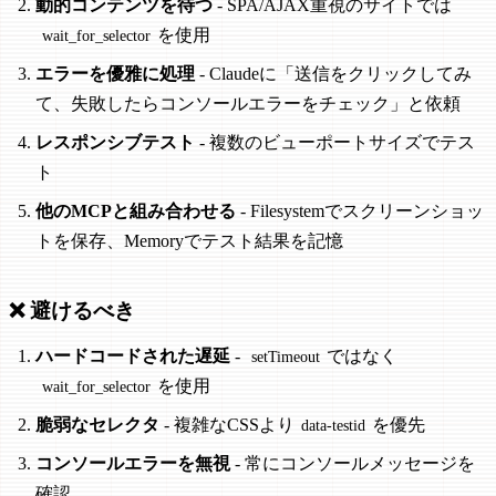
動的コンテンツを待つ
- SPA/AJAX重視のサイトでは
を使用
wait_for_selector
エラーを優雅に処理
- Claudeに「送信をクリックしてみ
て、失敗したらコンソールエラーをチェック」と依頼
レスポンシブテスト
- 複数のビューポートサイズでテス
ト
他のMCPと組み合わせる
- Filesystemでスクリーンショッ
トを保存、Memoryでテスト結果を記憶
❌ 避けるべき
ハードコードされた遅延
-
ではなく
setTimeout
を使用
wait_for_selector
脆弱なセレクタ
- 複雑なCSSより
を優先
data-testid
コンソールエラーを無視
- 常にコンソールメッセージを
確認