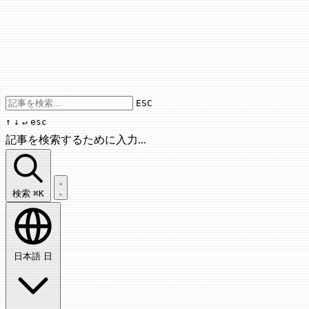
Use arrow keys to navigate results, Enter
ESC
↑
↓
↵
esc
記事を検索するために入力...
記事を検索...
検索
⌘K
日本語
日