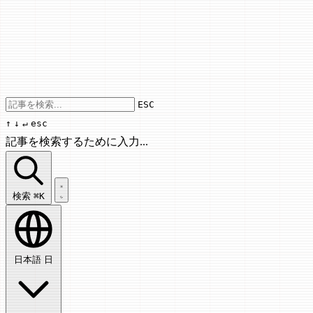
Use arrow keys to navigate results, Enter
ESC
↑
↓
↵
esc
記事を検索するために入力...
記事を検索...
検索
⌘K
日本語
日