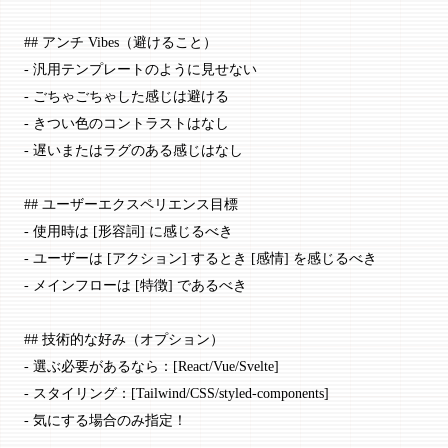
## アンチ Vibes（避けること）
-
 汎用テンプレートのように見せない
-
 ごちゃごちゃした感じは避ける
-
 きつい色のコントラストはなし
-
 遅いまたはラグのある感じはなし
## ユーザーエクスペリエンス目標
-
 使用時は [
形容詞
] に感じるべき
-
 ユーザーは [
アクション
] するとき [
感情
] を感じるべき
-
 メインフローは [
特徴
] であるべき
## 技術的な好み（オプション）
-
 選ぶ必要があるなら：[
React/Vue/Svelte
]
-
 スタイリング：[
Tailwind/CSS/styled-components
]
-
 気にする場合のみ指定！