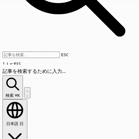
Use arrow keys to navigate results, Enter
ESC
↑
↓
↵
esc
記事を検索するために入力...
記事を検索...
検索
⌘K
日本語
日