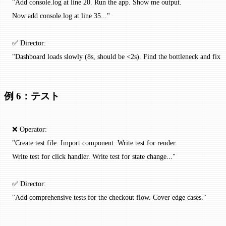
"Add console.log at line 20. Run the app. Show me output.
Now add console.log at line 35..."
✅ Director:
"Dashboard loads slowly (8s, should be <2s). Find the bottleneck and fix it
例 6：テスト
❌ Operator:
"Create test file. Import component. Write test for render.
Write test for click handler. Write test for state change..."
✅ Director:
"Add comprehensive tests for the checkout flow. Cover edge cases."