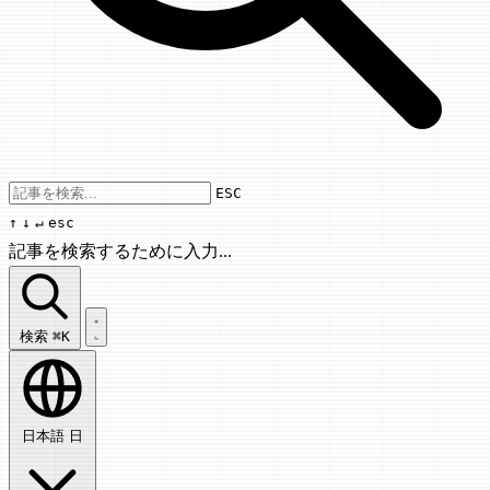
Use arrow keys to navigate results, Enter
ESC
↑
↓
↵
esc
記事を検索するために入力...
記事を検索...
検索
⌘K
日本語
日