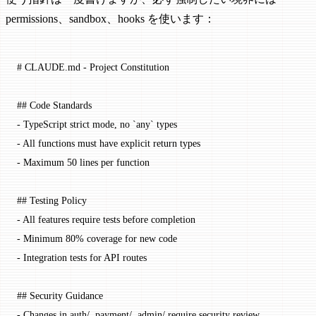
permissions、sandbox、hooks を使います：
# CLAUDE.md - Project Constitution
## Code Standards
-
 TypeScript strict mode, no 
`any`
 types
-
 All functions must have explicit return types
-
 Maximum 50 lines per function
## Testing Policy
-
 All features require tests before completion
-
 Minimum 80% coverage for new code
-
 Integration tests for API routes
## Security Guidance
-
 Changes in auth/, payment/, admin/ require security review