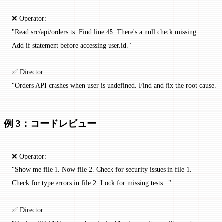
❌ Operator:
"Read src/api/orders.ts. Find line 45. There's a null check missing.
Add if statement before accessing user.id."
✅ Director:
"Orders API crashes when user is undefined. Find and fix the root cause."
例 3：コードレビュー
❌ Operator:
"Show me file 1. Now file 2. Check for security issues in file 1.
Check for type errors in file 2. Look for missing tests..."
✅ Director: