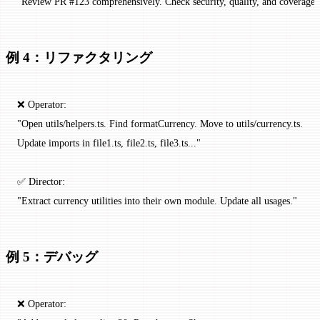
"Review PR #123 comprehensively. Check security, quality, and coverage.
例 4：リファクタリング
❌ Operator:
"Open utils/helpers.ts. Find formatCurrency. Move to utils/currency.ts.
Update imports in file1.ts, file2.ts, file3.ts..."
✅ Director:
"Extract currency utilities into their own module. Update all usages."
例 5：デバッグ
❌ Operator: