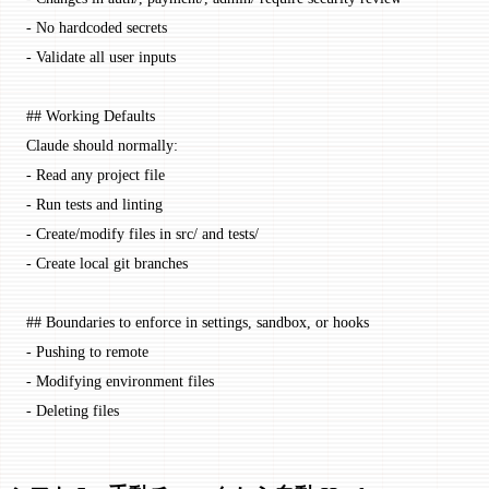
-
 No hardcoded secrets
-
 Validate all user inputs
## Working Defaults
Claude should normally:
-
 Read any project file
-
 Run tests and linting
-
 Create/modify files in src/ and tests/
-
 Create local git branches
## Boundaries to enforce in settings, sandbox, or hooks
-
 Pushing to remote
-
 Modifying environment files
-
 Deleting files