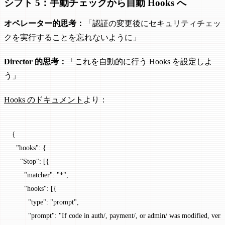
シフト 5：手動チェックから自動 Hooks へ
オペレーター的思考：
「認証の変更後にセキュリティチェッ
クを実行することを忘れないように」
Director 的思考：
「これを自動的に行う Hooks を設定しよ
う」
Hooks のドキュメント
より：
{
  "hooks"
: {
    "Stop"
: [{
      "matcher"
: 
"*"
,
      "hooks"
: [{
        "type"
: 
"prompt"
,
        "prompt"
: 
"If code in auth/, payment/, or admin/ was modified, verif