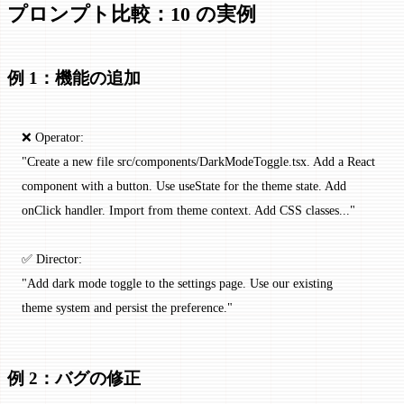
プロンプト比較：10 の実例
例 1：機能の追加
❌ Operator:
"Create a new file src/components/DarkModeToggle.tsx. Add a React
component with a button. Use useState for the theme state. Add
onClick handler. Import from theme context. Add CSS classes..."
✅ Director:
"Add dark mode toggle to the settings page. Use our existing
theme system and persist the preference."
例 2：バグの修正