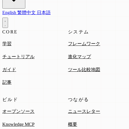
English
繁體中文
日本語
CORE
システム
学習
フレームワーク
チュートリアル
進化マップ
ガイド
ツール比較地図
記事
ビルド
つながる
オープンソース
ニュースレター
Knowledge MCP
概要