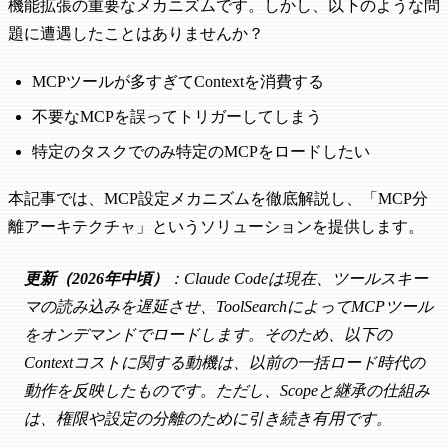
機能拡張の重要なメカニズムです。しかし、以下のような問
題に遭遇したことはありませんか？
MCPツールが多すぎてContextを消費する
不要なMCPを誤ってトリガーしてしまう
特定のタスクでのみ特定のMCPをロードしたい
本記事では、MCP設定メカニズムを徹底解説し、「MCP分
離アーキテクチャ」というソリューションを提供します。
更新（2026年中頃）
：Claude Codeは現在、ツールスキー
マの読み込みを遅延させ、ToolSearchによってMCPツール
をオンデマンドでロードします。そのため、以下の
Contextコストに関する動機は、以前の一括ロード時代の
動作を反映したものです。ただし、Scopeと継承の仕組み
は、権限や設定の分離のために引き続き有用です。