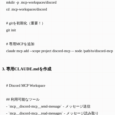
mkdir
 -p
 .mcp-workspaces/discord
cd
 .mcp-workspaces/discord
# gitを初期化（重要！）
git
 init
# 専用MCPを追加
claude
 mcp
 add
 --scope
 project
 discord-mcp
 --
 node
 /path/to/discord-mcp
3. 専用CLAUDE.mdを作成
# Discord MCP Workspace
## 利用可能なツール
-
 `mcp__discord-mcp__send-message`
 - メッセージ送信
-
 `mcp__discord-mcp__read-messages`
 - メッセージ読み取り