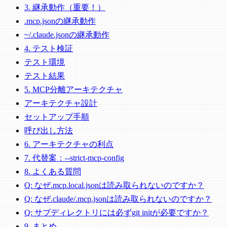
3. 継承動作（重要！）
.mcp.jsonの継承動作
~/.claude.jsonの継承動作
4. テスト検証
テスト環境
テスト結果
5. MCP分離アーキテクチャ
アーキテクチャ設計
セットアップ手順
呼び出し方法
6. アーキテクチャの利点
7. 代替案：--strict-mcp-config
8. よくある質問
Q: なぜ.mcp.local.jsonは読み取られないのですか？
Q: なぜ.claude/.mcp.jsonは読み取られないのですか？
Q: サブディレクトリには必ずgit initが必要ですか？
9. まとめ