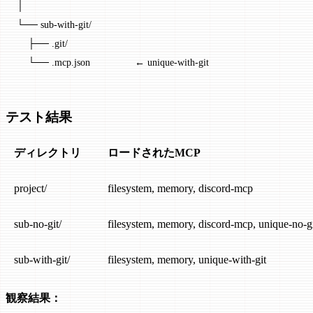
│
└── sub-with-git/
    ├── .git/
    └── .mcp.json                ← unique-with-git
テスト結果
ディレクトリ
ロードされたMCP
project/
filesystem, memory, discord-mcp
sub-no-git/
filesystem, memory, discord-mcp, unique-no-g
sub-with-git/
filesystem, memory, unique-with-git
観察結果：