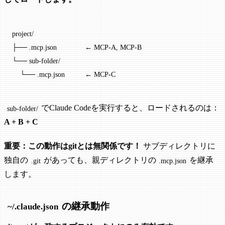
project/
├── .mcp.json              ← MCP-A, MCP-B
└── sub-folder/
    └── .mcp.json          ← MCP-C
でClaude Codeを実行すると、ロードされるのは：
sub-folder/
A + B + C
重要：この動作はgitとは無関係です！
サブディレクトリに
独自の
があっても、親ディレクトリの
を継承
.git
.mcp.json
します。
の継承動作
~/.claude.json