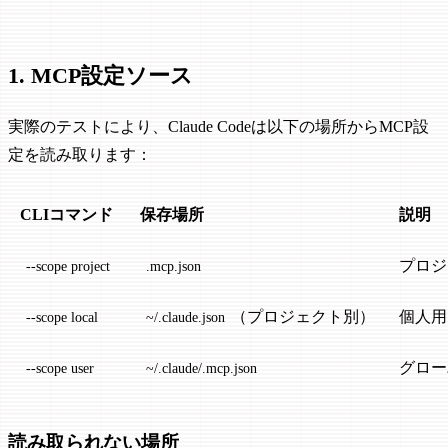
1. MCP設定ソース
実際のテストにより、Claude Codeは以下の場所からMCP設
定を読み取ります：
CLIコマンド
保存場所
説明
プロジ
--scope project
.mcp.json
（プロジェクト別）
個人用
--scope local
~/.claude.json
グロー
--scope user
~/.claude/.mcp.json
読み取られない場所