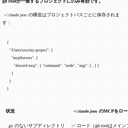
git rootが一致するプロジェクトにのみ有効です。
の構造はプロジェクトパスごとに保存されま
~/.claude.json
す：
{
  "/Users/xxx/my-project"
: {
    "mcpServers"
: {
      "discord-mcp"
: { 
"command"
: 
"node"
, 
"args"
: [
...
] }
    }
  }
}
状況
のMCPをロ
~/.claude.json
のないサブディレクトリ
✅ ロード（git rootはメ
.git