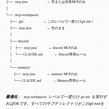
├── .mcp.json                    ← 空または共有MCPのみ
│
└── .mcp-workspaces/
    ├── .git/                    ← このレベルで一度だけgit init！
    ├── .mcp.json                ← 空のまま
    │
    ├── discord/
    │   ├── .mcp.json            ← discord MCPのみ
    │   └── CLAUDE.md            ← Discord専用ルール
    │
    └── memory/
        ├── .mcp.json            ← memory MCPのみ
        └── CLAUDE.md            ← Memory専用ルール
最適化
：
レベルで一度だけ
を実行す
.mcp-workspaces/
git init
ればOKです。すべてのサブディレクトリがこのgit rootを