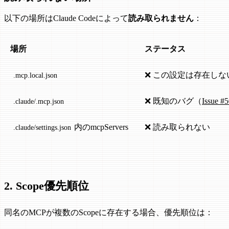
以下の場所はClaude Codeによって
読み取られません
：
場所
ステータス
❌ この設定は存在しな
.mcp.local.json
❌ 既知のバグ（
Issue #
.claude/.mcp.json
内のmcpServers
❌ 読み取られない
.claude/settings.json
2. Scope優先順位
同名のMCPが複数のScopeに存在する場合、優先順位は：