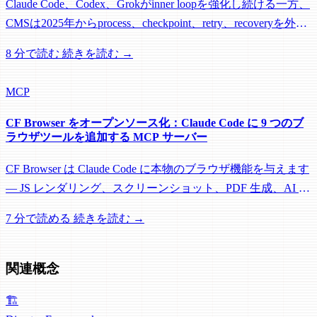
Claude Code、Codex、Grokがinner loopを強化し続ける一方、
CMSは2025年からprocess、checkpoint、retry、recoveryを外部
control planeへ移していた。新しいEngineを逐一追わない理由
8 分で読む
続きを読む →
はそこにある。
MCP
CF Browser をオープンソース化：Claude Code に 9 つのブ
ラウザツールを追加する MCP サーバー
CF Browser は Claude Code に本物のブラウザ機能を与えます
— JS レンダリング、スクリーンショット、PDF 生成、AI 構
造化データ抽出、マルチページクロール。すべて MCP 経
7 分で読める
続きを読む →
由、完全オープンソース。
関連概念
🏗️