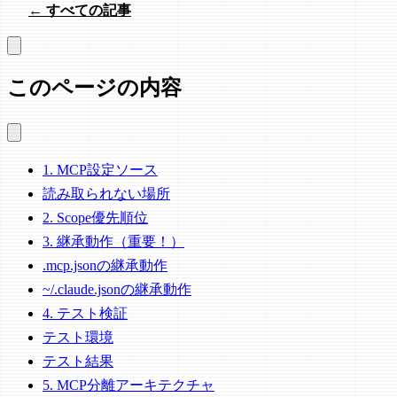
← すべての記事
このページの内容
1. MCP設定ソース
読み取られない場所
2. Scope優先順位
3. 継承動作（重要！）
.mcp.jsonの継承動作
~/.claude.jsonの継承動作
4. テスト検証
テスト環境
テスト結果
5. MCP分離アーキテクチャ