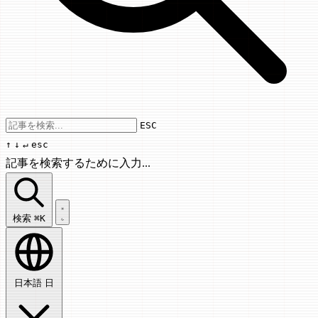
Use arrow keys to navigate results, Enter
ESC
↑
↓
↵
esc
記事を検索するために入力...
記事を検索...
検索
⌘K
日本語
日