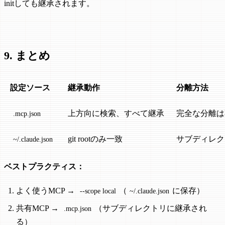
initしても継承されます。
9. まとめ
設定ソース
継承動作
分離方法
上方向に検索、すべて継承
完全な分離は
.mcp.json
git rootのみ一致
サブディレク
~/.claude.json
ベストプラクティス：
よく使うMCP →
（
に保存）
--scope local
~/.claude.json
共有MCP →
（サブディレクトリに継承され
.mcp.json
る）