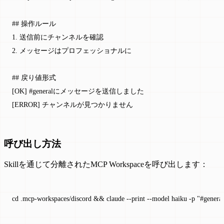
## 操作ルール
1.
 送信前にチャンネルを確認
2.
 メッセージはプロフェッショナルに
## 戻り値形式
[
OK
] #generalにメッセージを送信しました
[
ERROR
] チャンネルが見つかりません
呼び出し方法
Skillを通じて分離されたMCP Workspaceを呼び出します：
cd
 .mcp-workspaces/discord
 && 
claude
 --print
 --model
 haiku
 -p
 "#gen