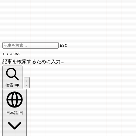
Use arrow keys to navigate results, Enter
ESC
↑
↓
↵
esc
記事を検索するために入力...
記事を検索...
検索
⌘K
日本語
日