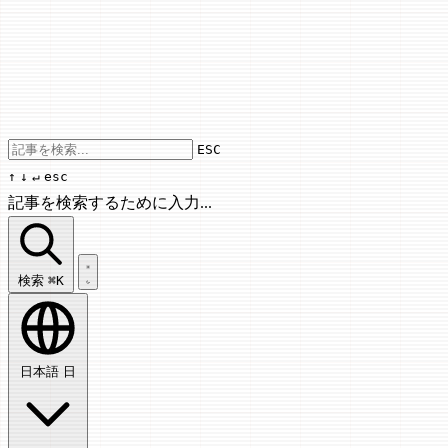
Use arrow keys to navigate results, Enter
ESC
↑
↓
↵
esc
記事を検索するために入力...
記事を検索...
検索
⌘K
日本語
日