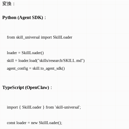
変換：
Python (Agent SDK)
：
from
 skill_universal 
import
 SkillLoader
loader 
=
 SkillLoader()
skill 
=
 loader.load(
"skills/research/SKILL.md"
)
agent_config 
=
 skill.to_agent_sdk()
TypeScript (OpenClaw)
：
import
 { SkillLoader } 
from
 'skill-universal'
;
const
 loader
 =
 new
 SkillLoader
();