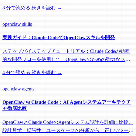
の概念を Agent SDK、OpenClaw などに適用し、伝統的な
8 分で読める
続きを読む →
N*N ツールチェーン問題を解決する方法を学びます。
openclaw
skills
実践ガイド：Claude CodeでOpenClawスキルを開発
ステップバイステップチュートリアル：Claude Codeの効率
的な開発フローを使用して、OpenClawのための強力なスキ
ルを作成する方法。プロジェクト設定からテスト、デプロイ
4 分で読める
続きを読む →
まで、完全な開発者ガイド。
openclaw
agents
OpenClaw vs Claude Code：AI Agentシステムアーキテクチ
ャ徹底比較
OpenClawとClaude CodeのAgentシステム設計を詳細に比較。
設計哲学、拡張性、ユースケースの分析から、正しいツール