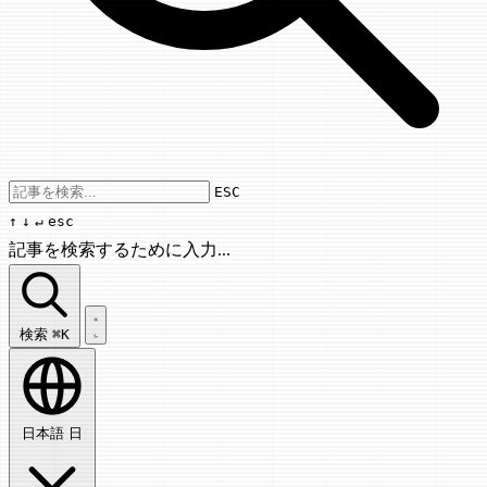
Use arrow keys to navigate results, Enter
ESC
↑
↓
↵
esc
記事を検索するために入力...
記事を検索...
検索
⌘K
日本語
日