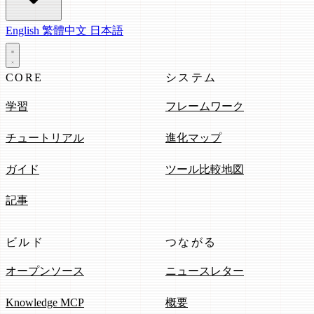
English
繁體中文
日本語
CORE
システム
学習
フレームワーク
チュートリアル
進化マップ
ガイド
ツール比較地図
記事
ビルド
つながる
オープンソース
ニュースレター
Knowledge MCP
概要