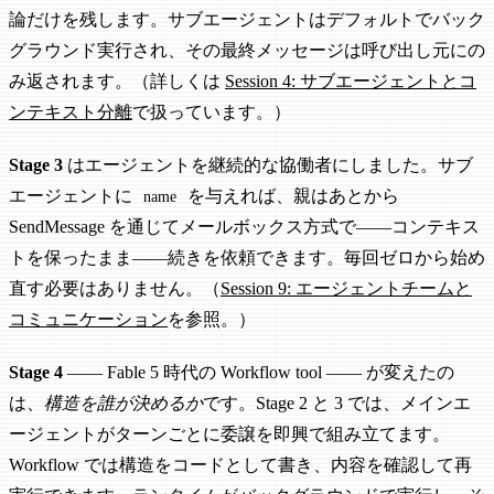
論だけを残します。サブエージェントはデフォルトでバック
グラウンド実行され、その最終メッセージは呼び出し元にの
み返されます。（詳しくは
Session 4: サブエージェントとコ
ンテキスト分離
で扱っています。）
Stage 3
はエージェントを継続的な協働者にしました。サブ
エージェントに
を与えれば、親はあとから
name
SendMessage を通じてメールボックス方式で——コンテキス
トを保ったまま——続きを依頼できます。毎回ゼロから始め
直す必要はありません。（
Session 9: エージェントチームと
コミュニケーション
を参照。）
Stage 4
—— Fable 5 時代の Workflow tool —— が変えたの
は、
構造を誰が決めるか
です。Stage 2 と 3 では、メインエ
ージェントがターンごとに委譲を即興で組み立てます。
Workflow では構造をコードとして書き、内容を確認して再