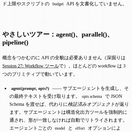
ド上限やスクリプトの
API を文書化していません。
budget
やさしいツアー：agent()、parallel()、
pipeline()
概念をつかむのに API の全貌は必要ありません（深掘りは
Session 27: Workflow ツール
で）。ほとんどの workflow は 3
つのプリミティブで動いています。
—— サブエージェントを生成し、そ
agent(prompt, opts?)
の最終テキストを受け取ります。
で JSON
opts.schema
Schema を渡せば、代わりに
検証済みオブジェクト
が返り
ます。サブエージェントは構造化出力ツールを強制的に
通され、形が一致しなければ自動でリトライされます。
エージェントごとの
と
オプションによ
model
effort