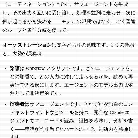
（コーディネーション）*です。サブエージェントを生成
し、その出力を互いに受け渡し、処理を並列に走らせ、次に
何が起こるかを決める——モデルの即興ではなく、ごく普通
のループと条件分岐を使って。
オーケストレーション
は文字どおりの意味です。1 つの楽譜
と、大勢の演奏者。
楽譜
は workflow スクリプトです。どのエージェントを、
どの順番で、どの入力に対して走らせるかを、読めて再
実行できる形にします。エージェントのモデル出力は依
然として非決定的です。
演奏者
はサブエージェントです。それぞれが独自のコン
テキストウィンドウとツールを持つ、完全な Claude エー
ジェントです。コードを読み、証拠を吟味し、分析を書
く——楽譜が割り当てたパートの中で、判断力を発揮し
ます。