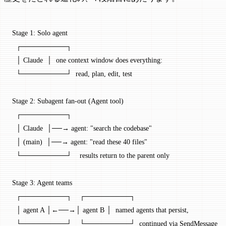
Stage 1: Solo agent
  ┌─────────┐
  │ Claude  │  one context window does everything:
  └─────────┘  read, plan, edit, test
Stage 2: Subagent fan-out (Agent tool)
  ┌─────────┐
  │ Claude  │──→ agent: "search the codebase"
  │ (main)  │──→ agent: "read these 40 files"
  └─────────┘    results return to the parent only
Stage 3: Agent teams
  ┌─────────┐    ┌─────────┐
  │ agent A │←──→│ agent B │  named agents that persist,
  └─────────┘    └─────────┘  continued via SendMessage