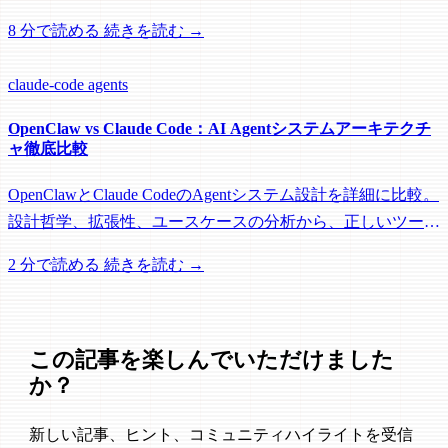
の概念を Agent SDK、OpenClaw などに適用し、伝統的な
8 分で読める
続きを読む →
N*N ツールチェーン問題を解決する方法を学びます。
claude-code
agents
OpenClaw vs Claude Code：AI Agentシステムアーキテクチ
ャ徹底比較
OpenClawとClaude CodeのAgentシステム設計を詳細に比較。
設計哲学、拡張性、ユースケースの分析から、正しいツール
の選択方法まで。
2 分で読める
続きを読む →
この記事を楽しんでいただけました
か？
新しい記事、ヒント、コミュニティハイライトを受信