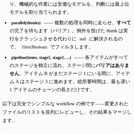
り、機械的な作業には安価なモデルを、判断には最上位
モデルを割り当てられます。
—— 複数の処理を同時に走らせ、
すべて
parallel(thunks)
の完了を待ちます（バリア）。例外を投げた thunk は実
行をクラッシュさせる代わりに
に解決されるの
null
で、
でフィルタします。
.filter(Boolean)
—— 各アイテムがすべて
pipeline(items, stage1, stage2, ...)
のステージを独立に流れ、ステージ間に
バリアはありま
せん
。アイテム B がまだステージ 1 にいる間に、アイテ
ム A はステージ 3 に進めます。総所要時間は、最も遅い
1 アイテムのチェーンの長さだけです。
以下は完全でシンプルな workflow の例です——変更された
ファイルのリストを並列にレビューし、その結果をマージし
ます。