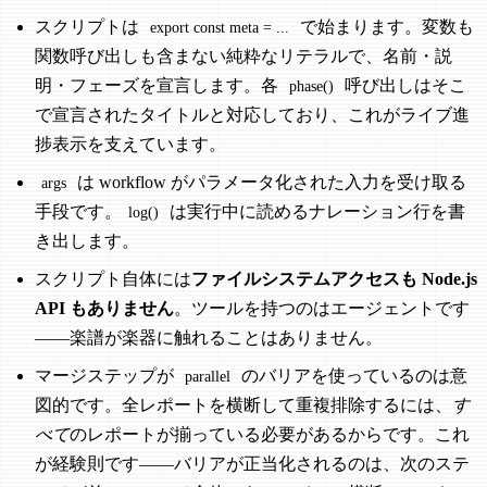
スクリプトは
で始まります。変数も
export const meta = ...
関数呼び出しも含まない純粋なリテラルで、名前・説
明・フェーズを宣言します。各
呼び出しはそこ
phase()
で宣言されたタイトルと対応しており、これがライブ進
捗表示を支えています。
は workflow がパラメータ化された入力を受け取る
args
手段です。
は実行中に読めるナレーション行を書
log()
き出します。
スクリプト自体には
ファイルシステムアクセスも Node.js
API もありません
。ツールを持つのはエージェントです
——楽譜が楽器に触れることはありません。
マージステップが
のバリアを使っているのは意
parallel
図的です。全レポートを横断して重複排除するには、
す
べて
のレポートが揃っている必要があるからです。これ
が経験則です——バリアが正当化されるのは、次のステ