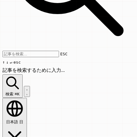
Use arrow keys to navigate results, Enter
ESC
↑
↓
↵
esc
記事を検索するために入力...
記事を検索...
検索
⌘K
日本語
日