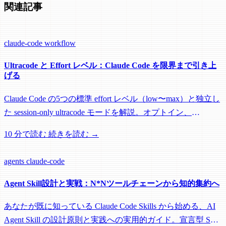
関連記事
claude-code
workflow
Ultracode と Effort レベル：Claude Code を限界まで引き上
げる
Claude Code の5つの標準 effort レベル（low〜max）と独立し
た session-only ultracode モードを解説。オプトイン、
workflow コストの監視、全開にすべき場面を整理。
10 分で読む
続きを読む →
agents
claude-code
Agent Skill設計と実戦：N*Nツールチェーンから知的集約へ
あなたが既に知っている Claude Code Skills から始める、AI
Agent Skill の設計原則と実践への実用的ガイド。宣言型 Skill