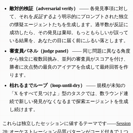
敵対的検証（adversarial verify）
—— 各発見事項に対し
て、それを
反証する
よう明示的にプロンプトされた独立
の懐疑エージェントたちを生成します。過半数が反証に
成功したら、その発見は棄却。もっともらしいが誤って
いる結果を、あなたの目に届く前にふるい落とします。
審査員パネル（judge panel）
—— 同じ問題に異なる角度
から独立に複数回挑み、並列の審査員がスコアを付け、
勝者に次点勢の最良のアイデアを合成して最終回答を作
ります。
枯れるまでループ（loop-until-dry）
—— 規模が未知の
「X をすべて見つけよ」型のタスクでは、数ラウンド連
続で新しい発見がなくなるまで探索エージェントを生成
し続けます。
これらは独立したセッションに値するテーマです——
Session
28: オーケストレーション品質パターン
がコード付きで 1 つ