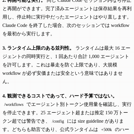
2. 再開可能な実行。
同じ Claude Code セッション内なら停止
と再開ができます。完了済みエージェントは保存結果を再利
用し、停止時に実行中だったエージェントはやり直します。
Claude Code を終了した場合、次のセッションでは workflow
を最初から実行します。
3. ランタイム上限のある並列性。
ランタイムは最大 16 エー
ジェントの同時実行と、1 回あたり合計 1,000 エージェント
を許可します。これは暴走を防ぐ上限であり、大規模
workflow が必ず安価または安全という意味ではありませ
ん。
4. 観測できるコストであって、ハード予算ではない。
でエージェント別トークン使用量を確認し、実行
/workflows
を停止できます。25 エージェント超または推定 150 万トー
クン超では警告でき、
には size guideline がありま
/config
す。どちらも助言であり、公式ランタイムは
のハー
+500k