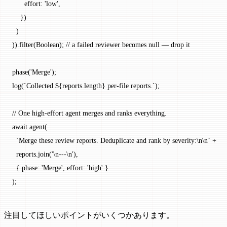
      effort: 
'low'
,
    })
  )
)).
filter
(Boolean); 
// a failed reviewer becomes null — drop it
phase
(
'Merge'
);
log
(
`Collected ${
reports
.
length
} per-file reports.`
);
// One high-effort agent merges and ranks everything.
await
 agent
(
  `Merge these review reports. Deduplicate and rank by severity:
\n\n
`
 +
  reports.
join
(
'
\n
---
\n
'
),
  { phase: 
'Merge'
, effort: 
'high'
 }
);
注目してほしいポイントがいくつかあります。