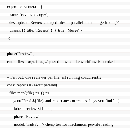
export
 const
 meta
 =
 {
  name: 
'review-changes'
,
  description: 
'Review changed files in parallel, then merge findings'
,
  phases: [{ title: 
'Review'
 }, { title: 
'Merge'
 }],
};
phase
(
'Review'
);
const
 files
 =
 args.files; 
// passed in when the workflow is invoked
// Fan out: one reviewer per file, all running concurrently.
const
 reports
 =
 (
await
 parallel
(
  files.
map
((
file
) 
=>
 () 
=>
    agent
(
`Read ${
file
} and report any correctness bugs you find.`
, {
      label: 
`review ${
file
}`
,
      phase: 
'Review'
,
      model: 
'haiku'
,   
// cheap tier for mechanical per-file reading