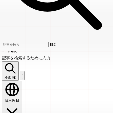
Use arrow keys to navigate results, Enter
ESC
↑
↓
↵
esc
記事を検索するために入力...
記事を検索...
検索
⌘K
日本語
日