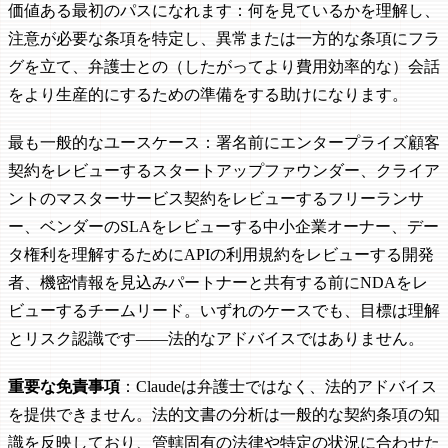
価値ある最初のパスになれます：何を見ているかを理解し、
注意が必要な条項を特定し、異常または一方的な条項にフラ
グを立て、弁護士との（したがってより費用効率的な）会話
をより生産的にするための準備をする助けになります。
最も一般的なユースケース：署名前にエンタープライズ顧客
契約をレビューするスタートアップファウンダー、クライア
ントのマスターサービス契約をレビューするフリーランサ
ー、ベンダーのSLAをレビューする中小企業オーナー、デー
タ権利を理解するためにAPIの利用規約をレビューする開発
者、機密情報を見込みパートナーと共有する前にNDAをレ
ビューするチームリード。いずれのケースでも、目標は理解
とリスク認識です——法的なアドバイスではありません。
重要な免責事項
：Claudeは弁護士ではなく、法的アドバイス
を提供できません。法的文書の分析は一般的な契約条項の知
識を反映しており、管轄固有の法律や特定の状況に合わせた