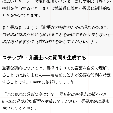
に広いとき、データ権利条項がベンダーに典型的より多くの
権利を付与するとき、または競業避止義務が異常に制限的な
ときを特定できます。
また尋ねましょう：
「相手方の利益のために現れる条項で、
自分の利益のためにも現れることを期待するが存在しないも
のはありますか？（非対称性を探してください。）」
ステップ5：弁護士への質問を生成する
重要な契約については、目標はすべての言葉を自分で理解す
ることではありません——署名前に答えが必要な質問を特定
することです。Claudeに依頼しましょう：
「この契約の分析に基づいて、署名前に弁護士に聞くべき
8〜10の具体的な質問を生成してください。重要度順に優先
付けしてください。」