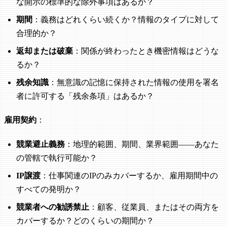
な開示の標準的な除外事項はあるか？
期間
：義務はどれくらい続くか？情報のタイプに対して
合理的か？
返却または破棄
：関係が終わったとき機密情報はどうな
るか？
残余知識
：無意識の記憶に保持された情報の使用を署名
者に許可する「残余条項」はあるか？
雇用契約
：
競業避止義務
：地理的範囲、期間、業界範囲——あなた
の管轄で執行可能か？
IP譲渡
：仕事関連のIPのみカバーするか、雇用期間中の
すべての発明か？
競業者への勧誘禁止
：顧客、従業員、またはその両方を
カバーするか？どのくらいの期間か？