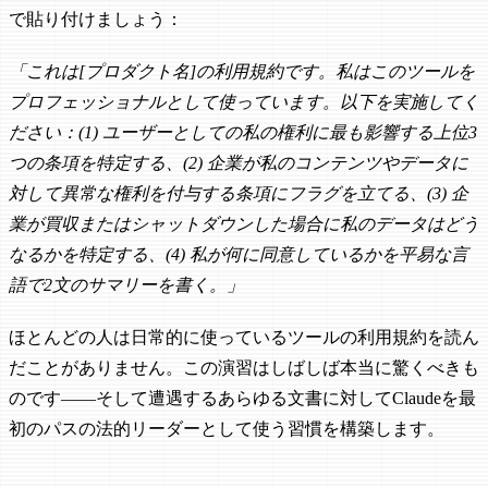
で貼り付けましょう：
「これは[プロダクト名]の利用規約です。私はこのツールを
プロフェッショナルとして使っています。以下を実施してく
ださい：(1) ユーザーとしての私の権利に最も影響する上位3
つの条項を特定する、(2) 企業が私のコンテンツやデータに
対して異常な権利を付与する条項にフラグを立てる、(3) 企
業が買収またはシャットダウンした場合に私のデータはどう
なるかを特定する、(4) 私が何に同意しているかを平易な言
語で2文のサマリーを書く。」
ほとんどの人は日常的に使っているツールの利用規約を読ん
だことがありません。この演習はしばしば本当に驚くべきも
のです——そして遭遇するあらゆる文書に対してClaudeを最
初のパスの法的リーダーとして使う習慣を構築します。