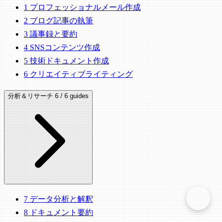
1
プロフェッショナルメール作成
2
ブログ記事の執筆
3
議事録と要約
4
SNSコンテンツ作成
5
技術ドキュメント作成
6
クリエイティブライティング
分析＆リサーチ
6 / 6 guides
7
データ分析と解釈
8
ドキュメント要約