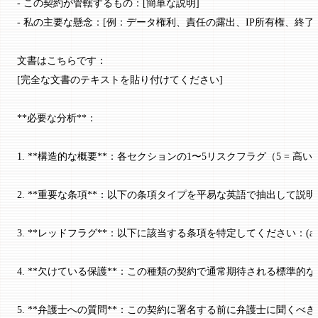
- この契約が管轄するもの：[簡単な説明]
- 私の主要な懸念：[例：データ権利、責任の露出、IP所有権、終了
文書はこちらです：
[完全な文書のテキストを貼り付けてください]
**必要な分析**：
1. **構造的な概要**：各セクションの1〜5リスクフラグ（5 = 
2. **重要な条項**：以下の条項タイプを平易な英語で抽出して
3. **レッドフラグ**：以下に該当する条項を特定してください：(
4. **欠けている保護**：この種類の契約で通常期待される標準
5. **弁護士への質問**：この契約に署名する前に弁護士に聞く