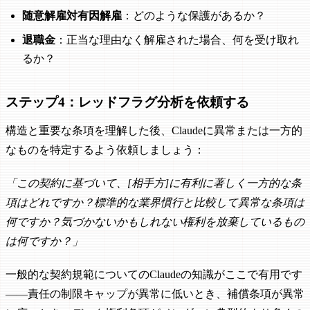
随意解雇対有因解雇
：どのような保護があるか？
退職金
：正当な理由なく解雇された場合、何を受け取れ
るか？
ステップ4：レッドフラグ分析を依頼する
構造と重要な条項を理解した後、Claudeに異常または一方的
なものを特定するよう依頼しましょう：
「この契約に基づいて、[相手方]に有利に著しく一方的な条
項はどれですか？標準的な業界慣行と比較して異常な条項は
何ですか？気づかないかもしれない権利を放棄しているもの
は何ですか？」
一般的な契約規範についてのClaudeの知識がここで有用です
——責任の制限キャップが異常に低いとき、補償条項が異常