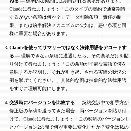
ねる
— 標準的な契約には期待される条項があります。
Claudeに尋ねましょう：「このタイプの契約で通常期待
するがない条項は何か？」データ削除条項、責任の制
限、または紛争解決メカニズムの欠如は、悪い条項と同
様に重要な場合があります。
Claudeを使ってサマリーではなく法律用語をデコードす
る
— 理解できない条項に遭遇したら、その条項だけを貼
り付けて尋ねましょう：「この条項が平易な言語で何を
意味するか説明し、それが引き起こされる実際の状況の
例を挙げてください。」具体的な例は抽象的な法律用語
をすぐに理解可能にします。
交渉時にバージョンを比較する
— 契約交渉中で相手方が
修正版の草稿を送ってきた場合、両バージョンを貼り付
けて、Claudeに尋ねましょう：「この契約のバージョン1
とバージョン2の間で何が重要に変化したか？変化は私の