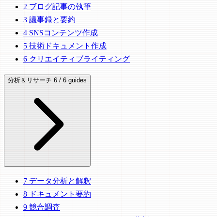
2
ブログ記事の執筆
3
議事録と要約
4
SNSコンテンツ作成
5
技術ドキュメント作成
6
クリエイティブライティング
分析＆リサーチ
6 / 6 guides
7
データ分析と解釈
8
ドキュメント要約
9
競合調査