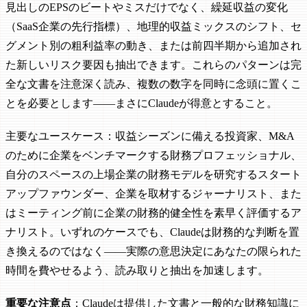
見出しのEPSのビートやミスだけでなく、繰延収益の変化
（SaaS企業の先行指標）、地理的収益ミックスのシフト、セ
グメント別の粗利益率の動き、または前四半期から追加され
た新しいリスク要因も抽出できます。これらのパターンは完
全な文書を注意深く読み、複数の数字を同時に念頭に置くこ
とを必要とします——まさにClaudeが得意とすること。
主要なユースケース：収益シーズンに備える投資家、M&A
のために企業をベンチマークする財務プロフェッショナル、
自分のスペースの上場企業の財務モデルを研究するスタート
アップファウンダー、企業を取材するジャーナリスト、また
はミーティング前に企業の財務的健全性を素早く評価するア
ナリスト。いずれのケースでも、Claudeは財務的な判断を置
き換えるのではなく——実際の意思決定にあなたの限られた
時間を費やせるよう、読み取りと抽出を加速します。
重要な注意点
：Claudeは提供した文書と一般的な財務知識に