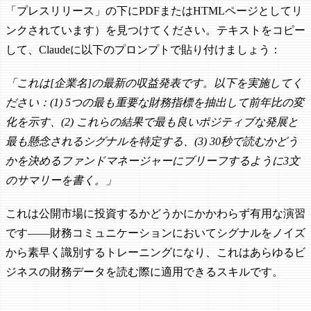
「プレスリリース」の下にPDFまたはHTMLページとしてリ
ンクされています）を見つけてください。テキストをコピー
して、Claudeに以下のプロンプトで貼り付けましょう：
「これは[企業名]の最新の収益発表です。以下を実施してく
ださい：(1) 5つの最も重要な財務指標を抽出して前年比の変
化を示す、(2) これらの結果で最も良いポジティブな発展と
最も懸念されるシグナルを特定する、(3) 30秒で読むかどう
かを決めるファンドマネージャーにブリーフするように3文
のサマリーを書く。」
これは公開市場に投資するかどうかにかかわらず有用な演習
です——財務コミュニケーションにおいてシグナルをノイズ
から素早く識別するトレーニングになり、これはあらゆるビ
ジネスの財務データを読む際に適用できるスキルです。