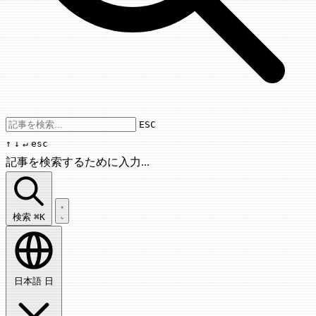
Use arrow keys to navigate results, Enter
ESC
↑
↓
↵
esc
記事を検索するために入力...
記事を検索...
検索
⌘K
日本語
日