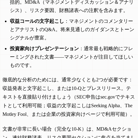
括的。MD&A（マネジメントディスカッション＆アナリ
シス）、リスク要因、財務諸表への注釈を含みます。
収益コールの文字起こし
：マネジメントのコメンタリー
とアナリストのQ&A。将来見通しのガイダンスとトーン
シグナルが豊富。
投資家向けプレゼンテーション
：通常最も戦略的にフレ
ーミングされた文書——マネジメントが注目してほしい
ものです。
徹底的な分析のためには、通常少なくとも2つが必要です：
収益発表と文字起こし、または10-Qとプレスリリース。テ
キストを直接貼り付けましょう（SEC申告はsec.govでテキス
トとして利用可能；収益の文字起こしはSeeking Alpha、The
Motley Fool、または企業の投資家向けページで利用可能）。
文書が非常に長い場合（完全な10-K）は、MD&Aセクショ
ン、連結財務諸表、リスク要因セクションに焦点を当てまし