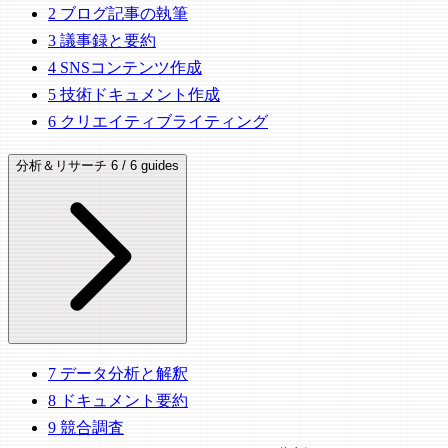
2
ブログ記事の執筆
3
議事録と要約
4
SNSコンテンツ作成
5
技術ドキュメント作成
6
クリエイティブライティング
分析＆リサーチ
6 / 6 guides
7
データ分析と解釈
8
ドキュメント要約
9
競合調査