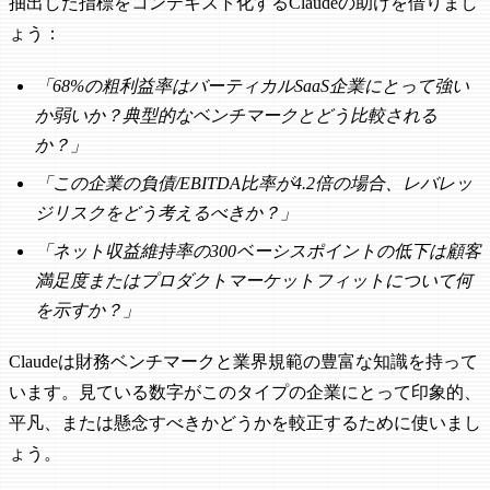
抽出した指標をコンテキスト化するClaudeの助けを借りまし
ょう：
「68%の粗利益率はバーティカルSaaS企業にとって強い
か弱いか？典型的なベンチマークとどう比較される
か？」
「この企業の負債/EBITDA比率が4.2倍の場合、レバレッ
ジリスクをどう考えるべきか？」
「ネット収益維持率の300ベーシスポイントの低下は顧客
満足度またはプロダクトマーケットフィットについて何
を示すか？」
Claudeは財務ベンチマークと業界規範の豊富な知識を持って
います。見ている数字がこのタイプの企業にとって印象的、
平凡、または懸念すべきかどうかを較正するために使いまし
ょう。