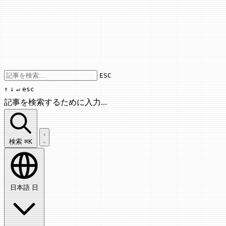
Use arrow keys to navigate results, Enter
ESC
↑
↓
↵
esc
記事を検索するために入力...
記事を検索...
検索
⌘K
日本語
日