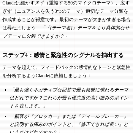
Claudeは細かすぎず（重複する50のマイクロテーマ）、広す
ぎず（ニュアンスを失う3つのテーマ）適切なテーマ分類を
作成することが得意です。最初のテーマが大まかすぎる場合
は尋ねましょう：
「『[テーマ名]』テーマをより具体的なサ
ブテーマに分解できますか？」
ステップ4：感情と緊急性のシグナルを抽出する
テーマを超えて、フィードバックの感情的なトーンと緊急性
を分析するようClaudeに依頼しましょう：
「最も強くネガティブな回答で最も頻繁に現れるテーマ
はどれですか？これらが最も優先度の高い痛みのポイン
トを表します。」
「顧客が『ブロッカー』または『ディールブレーカー』
と説明する痛みのポイントと、『修正できれば良い』と
いう点はどれですか？」