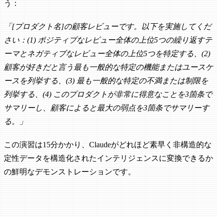
う：
「[プロダクト名]の顧客レビューです。以下を実施してくだ
さい：(1) ポジティブなレビュー全体の上位5つの繰り返すテ
ーマとネガティブなレビュー全体の上位5つを特定する、(2)
顧客が好きだと言う最も一般的な特定の機能またはユースケ
ースを列挙する、(3) 最も一般的な特定の不満または制限を
列挙する、(4) このプロダクトが非常に得意なことを3箇条で
サマリーし、顧客によると最大の弱点を3箇条でサマリーす
る。」
この演習は15分かかり、Claudeがどれほど素早く非構造的な
定性データを構造化されたインテリジェンスに変換できるか
の鮮明なデモンストレーションです。