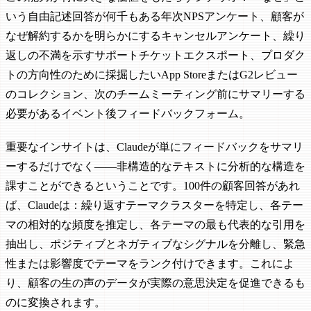
いう自由記述回答が何千もある年次NPSアンケート、顧客が
なぜ解約するかを明らかにするキャンセルアンケート、繰り
返しの不満を示すサポートチケットエクスポート、プロダク
トの方向性のために採掘したいApp StoreまたはG2レビュー
のコレクション、次のチームミーティング前にサマリーする
必要があるイベント後フィードバックフォーム。
重要なインサイトは、Claudeが単にフィードバックをサマリ
ーするだけでなく——非構造的なテキストに分析的な構造を
課すことができるということです。100件の顧客回答があれ
ば、Claudeは：繰り返すテーマクラスターを特定し、各テー
マの相対的な頻度を推定し、各テーマの最も代表的な引用を
抽出し、ポジティブとネガティブなシグナルを分離し、緊急
性または影響度でテーマをランク付けできます。これによ
り、顧客の生の声のデータが実際の意思決定を促進できるも
のに変換されます。