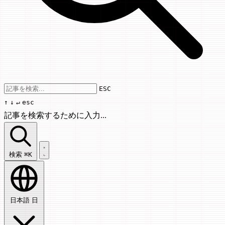
Use arrow keys to navigate results, Enter
ESC
↑
↓
↵
esc
記事を検索するために入力...
記事を検索...
検索
⌘K
日本語
日