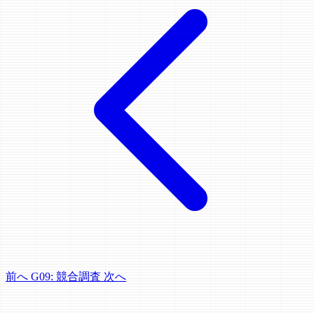
前へ
G09: 競合調査
次へ