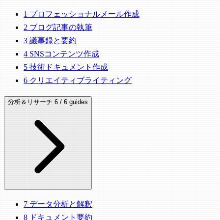
1
プロフェッショナルメール作成
2
ブログ記事の執筆
3
議事録と要約
4
SNSコンテンツ作成
5
技術ドキュメント作成
6
クリエイティブライティング
分析＆リサーチ
6 / 6 guides
7
データ分析と解釈
8
ドキュメント要約