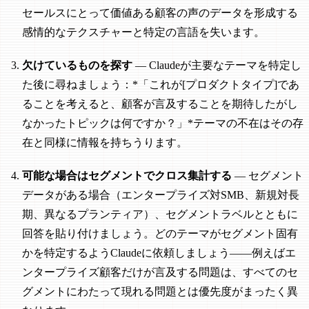
セールスにとって価値ある顧客の声のデータを形成する
感情的なテクスチャーと特定の言語を失います。
欠けているものを探す
— Claudeが主要なテーマを特定し
た後に尋ねましょう：*「これが[プロダクトタイプ]であ
ることを考えると、顧客が言及することを期待したがし
なかったトピックは何ですか？」*テーマの不在はその存
在と同様に情報を持ちうります。
可能な場合はセグメントでクロス集計する
— セグメント
データがある場合（エンタープライズ対SMB、新規対長
期、異なるプランティア）、セグメントラベルとともに
回答を貼り付けましょう。どのテーマがセグメント固有
かを特定するようClaudeに依頼しましょう——例えばエ
ンタープライズ顧客だけが言及する問題は、すべてのセ
グメントにわたって現れる問題とは優先度がまったく異