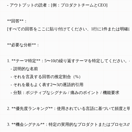
- アウトプットの読者：[例：プロダクトチームとCEO]
**回答**：
[すべての回答をここに貼り付けてください、1行に1件または明確に
**必要な分析**：
1. **テーマ特定**：5〜10の繰り返すテーマを特定してください
   - 説明的な名前
   - それを言及する回答の推定割合（%）
   - それを最もよく表す2〜3の逐語的引用
   - 分類：ポジティブなシグナル / 痛みのポイント / 機能要求
2. **優先度ランキング**：使用されている言語に基づいて頻度
3. **機会シグナル**：特定の実用的なプロダクトまたはプロセ