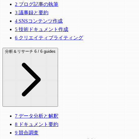
2
ブログ記事の執筆
3
議事録と要約
4
SNSコンテンツ作成
5
技術ドキュメント作成
6
クリエイティブライティング
分析＆リサーチ
6 / 6 guides
7
データ分析と解釈
8
ドキュメント要約
9
競合調査