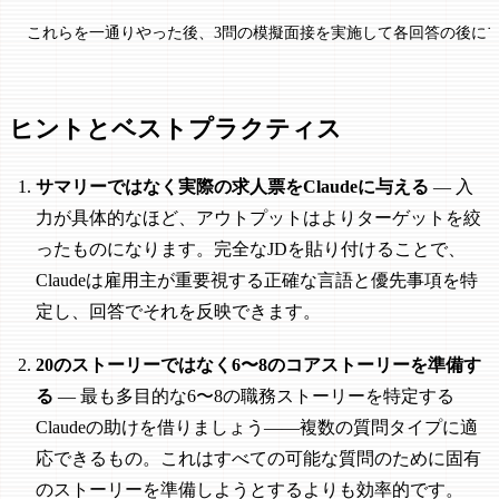
これらを一通りやった後、3問の模擬面接を実施して各回答の後に
ヒントとベストプラクティス
サマリーではなく実際の求人票をClaudeに与える
— 入
力が具体的なほど、アウトプットはよりターゲットを絞
ったものになります。完全なJDを貼り付けることで、
Claudeは雇用主が重要視する正確な言語と優先事項を特
定し、回答でそれを反映できます。
20のストーリーではなく6〜8のコアストーリーを準備す
る
— 最も多目的な6〜8の職務ストーリーを特定する
Claudeの助けを借りましょう——複数の質問タイプに適
応できるもの。これはすべての可能な質問のために固有
のストーリーを準備しようとするよりも効率的です。