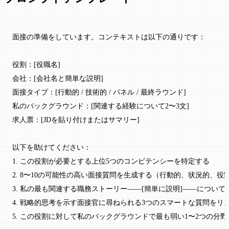
面接の準備をしています。コンテキストは以下の通りです：
役割：[役職名]
会社：[会社名と簡単な説明]
面接タイプ：[行動的 / 技術的 / パネル / 最終ラウンド]
私のバックグラウンド：[関連する経験について2〜3文]
求人票：[JDを貼り付けまたはサマリー]
以下を助けてください：
1. この役割が必要とする上位5つのコンピテンシーを特定する
2. 8〜10の可能性の高い面接質問を生成する（行動的、状況的、
3. 私の最も関連する職務ストーリー——[簡単に説明]——につい
4. 戦略的思考を示す面接官に尋ねられる3つのスマートな質問をリ
5. この役割に対して私のバックグラウンドで最も弱い1〜2つの