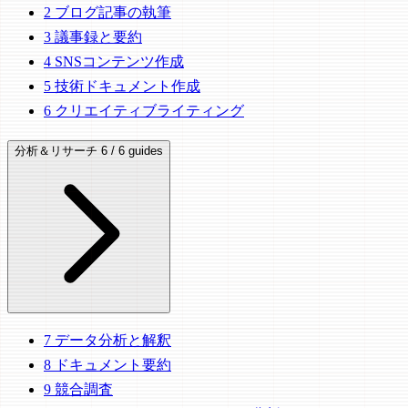
2
ブログ記事の執筆
3
議事録と要約
4
SNSコンテンツ作成
5
技術ドキュメント作成
6
クリエイティブライティング
分析＆リサーチ
6 / 6 guides
7
データ分析と解釈
8
ドキュメント要約
9
競合調査