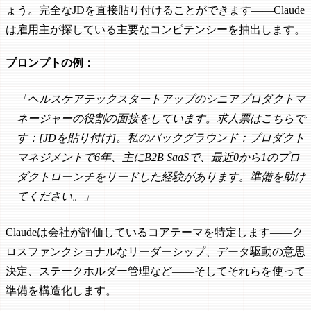
ょう。完全なJDを直接貼り付けることができます——Claude
は雇用主が探している主要なコンピテンシーを抽出します。
プロンプトの例：
「ヘルスケアテックスタートアップのシニアプロダクトマ
ネージャーの役割の面接をしています。求人票はこちらで
す：[JDを貼り付け]。私のバックグラウンド：プロダクト
マネジメントで6年、主にB2B SaaSで、最近0から1のプロ
ダクトローンチをリードした経験があります。準備を助け
てください。」
Claudeは会社が評価しているコアテーマを特定します——ク
ロスファンクショナルなリーダーシップ、データ駆動の意思
決定、ステークホルダー管理など——そしてそれらを使って
準備を構造化します。