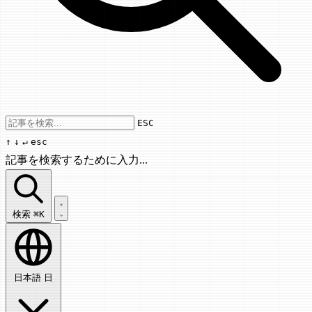
Use arrow keys to navigate results, Enter
ESC
↑
↓
↵
esc
記事を検索するために入力...
記事を検索...
検索
⌘K
日本語
日