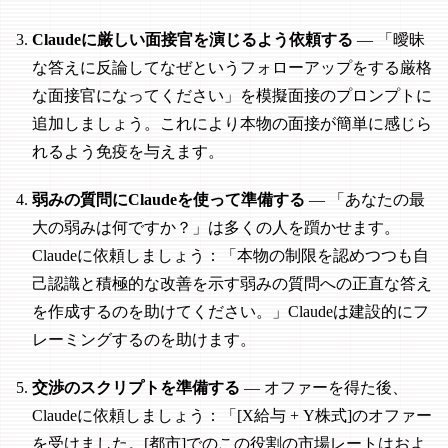
Claudeに厳しい面接官を演じるよう依頼する
— 「曖昧
な答えに反論してなぜというフォローアップをする厳格
な面接官になってください」を模擬面接のプロンプトに
追加しましょう。これにより本物の面接が簡単に感じら
れるよう免疫を与えます。
弱みの質問にClaudeを使って準備する
— 「あなたの最
大の弱みは何ですか？」は多くの人を躓かせます。
Claudeに依頼しましょう：「本物の制限を認めつつも自
己認識と積極的な改善を示す弱みの質問への正直な答え
を作成するのを助けてください。」Claudeは建設的にフ
レーミングするのを助けます。
交渉のスクリプトを準備する
— オファーを得た後、
Claudeに依頼しましょう：「[X給与 + Y株式]のオファー
を受けました。[都市]でのこの役割の市場レートはおよ